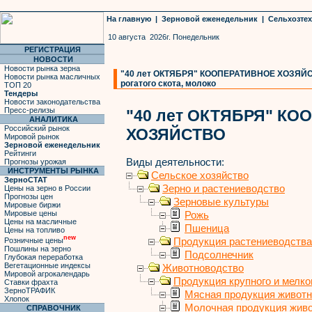
На главную
|
Зерновой еженедельник
|
Сельхозте
10 августа 2026г. Понедельник
РЕГИСТРАЦИЯ
НОВОСТИ
Новости рынка зерна
"40 лет ОКТЯБРЯ" КООПЕРАТИВНОЕ ХОЗЯЙСТВ
Новости рынка масличных
рогатого скота, молоко
ТОП 20
Тендеры
Новости законодательства
Пресс-релизы
"40 лет ОКТЯБРЯ" К
АНАЛИТИКА
Российский рынок
ХОЗЯЙСТВО
Мировой рынок
Зерновой еженедельник
Рейтинги
Виды деятельности:
Прогнозы урожая
ИНСТРУМЕНТЫ РЫНКА
Сельское хозяйство
ЗерноСТАТ
Зерно и растениеводство
Цены на зерно в России
Прогнозы цен
Зерновые культуры
Мировые биржи
Мировые цены
Рожь
Цены на масличные
Пшеница
Цены на топливо
new
Продукция растениеводства
Розничные цены
Пошлины на зерно
Подсолнечник
Глубокая переработка
Вегетационные индексы
Животноводство
Мировой агрокалендарь
Продукция крупного и мелког
Ставки фрахта
ЗерноТРАФИК
Мясная продукция живот
Хлопок
Молочная продукция жив
СПРАВОЧНИК