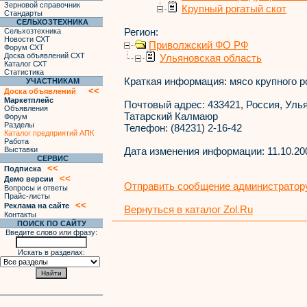
Зерновой справочник
Крупный рогатый скот
Стандарты
СЕЛЬХОЗТЕХНИКА
Регион:
Сельхозтехника
Новости СХТ
Приволжский ФО РФ
Форум СХТ
Доска объявлений СХТ
Ульяновская область
Каталог СХТ
Статистика
Краткая информация:
мясо крупного ро
УЧАСТНИКАМ
<<
Доска объявлений
Маркетплейс
Почтовый адрес:
433421, Россия, Улья
Объявления
Татарский Калмаюр
Форум
Разделы
Телефон:
(84231) 2-16-42
Каталог предприятий АПК
Работа
Выставки
Дата изменения информации:
11.10.20
СЕРВИС
<<
Подписка
<<
Демо версии
Отправить сообщение администратору
Вопросы и ответы
Прайс-листы
<<
Реклама на сайте
Вернуться в каталог Zol.Ru
Контакты
ПОИСК ПО САЙТУ
Введите слово или фразу:
Искать в разделах: