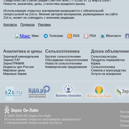
Свидетельство о регистрации СМИ ИА №ФС77-31392 от 12 марта 2008 г.
Новости, аналитика, цены, статистика аграрного рынка.
Использование открытых материалов разрешается с обязательной
гиперссылкой на Zol.ru. Мнение авторов материалов, размещаемых на сайте
Zol.ru, может не совпадать с мнением редакции.
Контакты
Подписка
Реклама
Макс
Телеграм
RSS
PDA
ВКонтакте
Аналитика и цены
Сельхозтехника
Доска объявлени
Зерновой еженедельник
Каталог сельхозтехники
Сельхозкультуры
ЗерноСТАТ
Обсуждение сельхозтехники
Продукты переработки
ЗерноТРАФИК
Новости сельхозтехники
Корма
Индексы цен России
Коммерческие предложения
Сельхозтехника
Мировые цены
Семена и агросредства
Мировые биржи
Услуги на агрорынке
Конта
© 2000-2026 ИА Зерно Он-Лайн
Подпи
Использование открытых материалов разрешается
Рекла
с обязательной гиперссылкой на Zol.ru
Полит