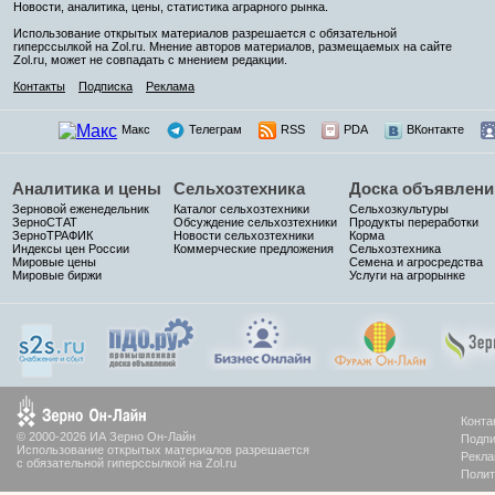
Новости, аналитика, цены, статистика аграрного рынка.
Использование открытых материалов разрешается с обязательной
гиперссылкой на Zol.ru. Мнение авторов материалов, размещаемых на сайте
Zol.ru, может не совпадать с мнением редакции.
Контакты
Подписка
Реклама
Макс
Телеграм
RSS
PDA
ВКонтакте
Аналитика и цены
Сельхозтехника
Доска объявлени
Зерновой еженедельник
Каталог сельхозтехники
Сельхозкультуры
ЗерноСТАТ
Обсуждение сельхозтехники
Продукты переработки
ЗерноТРАФИК
Новости сельхозтехники
Корма
Индексы цен России
Коммерческие предложения
Сельхозтехника
Мировые цены
Семена и агросредства
Мировые биржи
Услуги на агрорынке
Конта
© 2000-2026 ИА Зерно Он-Лайн
Подпи
Использование открытых материалов разрешается
Рекла
с обязательной гиперссылкой на Zol.ru
Полит