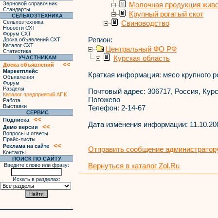
Зерновой справочник
Молочная продукция жив
Стандарты
Крупный рогатый скот
СЕЛЬХОЗТЕХНИКА
Сельхозтехника
Свиноводство
Новости СХТ
Форум СХТ
Регион:
Доска объявлений СХТ
Каталог СХТ
Центральный ФО РФ
Статистика
Курская область
УЧАСТНИКАМ
<<
Доска объявлений
Маркетплейс
Краткая информация:
мясо крупного ро
Объявления
Форум
Разделы
Почтовый адрес:
306717, Россия, Курск
Каталог предприятий АПК
Погожево
Работа
Выставки
Телефон:
2-14-67
СЕРВИС
<<
Подписка
Дата изменения информации:
11.10.20
<<
Демо версии
Вопросы и ответы
Прайс-листы
<<
Реклама на сайте
Отправить сообщение администратору
Контакты
ПОИСК ПО САЙТУ
Вернуться в каталог Zol.Ru
Введите слово или фразу:
Искать в разделах: