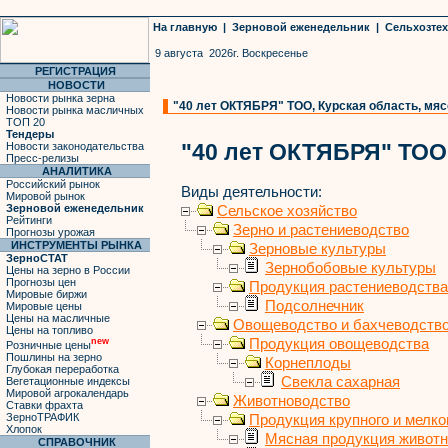
На главную
|
Зерновой еженедельник
|
Сельхозте
9 августа 2026г. Воскресенье
РЕГИСТРАЦИЯ
НОВОСТИ
Новости рынка зерна
"40 лет ОКТЯБРЯ" ТОО, Курская область, мясо
Новости рынка масличных
ТОП 20
Тендеры
"40 лет ОКТЯБРЯ" ТОО
Новости законодательства
Пресс-релизы
АНАЛИТИКА
Российский рынок
Виды деятельности:
Мировой рынок
Зерновой еженедельник
Сельское хозяйство
Рейтинги
Зерно и растениеводство
Прогнозы урожая
ИНСТРУМЕНТЫ РЫНКА
Зерновые культуры
ЗерноСТАТ
Зернобобовые культуры
Цены на зерно в России
Прогнозы цен
Продукция растениеводства
Мировые биржи
Подсолнечник
Мировые цены
Цены на масличные
Овощеводство и бахчеводств
Цены на топливо
Продукция овощеводства
new
Розничные цены
Пошлины на зерно
Корнеплоды
Глубокая переработка
Свекла сахарная
Вегетационные индексы
Мировой агрокалендарь
Животноводство
Ставки фрахта
ЗерноТРАФИК
Продукция крупного и мелког
Хлопок
Мясная продукция живот
СПРАВОЧНИК