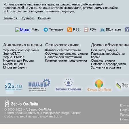
Использование открытых материалов разрешается с обязательной
гиперссылкой на Zol.ru. Мнение авторов материалов, размещаемых на сайте
Zol.ru, может не совпадать с мнением редакции.
Контакты
Подписка
Реклама
Макс
Телеграм
RSS
PDA
ВКонтакте
Аналитика и цены
Сельхозтехника
Доска объявлени
Зерновой еженедельник
Каталог сельхозтехники
Сельхозкультуры
ЗерноСТАТ
Обсуждение сельхозтехники
Продукты переработки
ЗерноТРАФИК
Новости сельхозтехники
Корма
Индексы цен России
Коммерческие предложения
Сельхозтехника
Мировые цены
Семена и агросредства
Мировые биржи
Услуги на агрорынке
Конта
© 2000-2026 ИА Зерно Он-Лайн
Подпи
Использование открытых материалов разрешается
Рекла
с обязательной гиперссылкой на Zol.ru
Полит