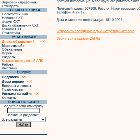
Краткая информация:
мясо крупного рогатого скота
Зерновой справочник
Стандарты
Почтовый адрес:
607509, Россия, Нижегородская обл
СЕЛЬХОЗТЕХНИКА
Телефон:
4-27-17
Сельхозтехника
Новости СХТ
Дата изменения информации:
18.10.2004
Форум СХТ
Доска объявлений СХТ
Каталог СХТ
Отправить сообщение администратору каталога
Статистика
УЧАСТНИКАМ
Вернуться в каталог Zol.Ru
<<
Доска объявлений
Маркетплейс
Объявления
Форум
Разделы
Каталог предприятий АПК
Работа
Выставки
СЕРВИС
<<
Подписка
<<
Демо версии
Вопросы и ответы
Прайс-листы
<<
Реклама на сайте
Контакты
ПОИСК ПО САЙТУ
Введите слово или фразу:
Искать в разделах: