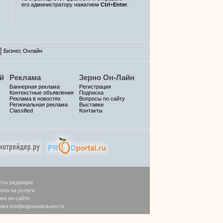
его администратору нажатием
Ctrl
+
Enter
.
Бизнес Онлайн
й
Реклама
Зерно Он-Лайн
Баннерная реклама
Регистрация
Контекстные объявления
Подписка
Реклама в новостях
Вопросы по сайту
Региональная реклама
Выставки
Classified
Контакты
кты редакции
ска на услуги
ма на сайте
ика конфиденциальности