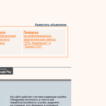
Разместить объявление
хта
Подписка
обновления
на информационно-
анского
аналитические пакеты
вых
"ZOL-Универсал" и
"ЗерноСТАТ"
На сайте работает система коррекции ошибок.
Обнаружив неточность в тексте или
неработоспособность ссылки, выделите
на странице этот фрагмент и отправьте