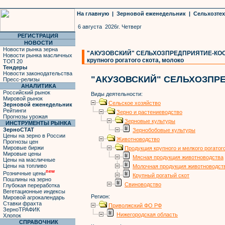
На главную
|
Зерновой еженедельник
|
Сельхозте
6 августа 2026г. Четверг
РЕГИСТРАЦИЯ
НОВОСТИ
Новости рынка зерна
"АКУЗОВСКИЙ" СЕЛЬХОЗПРЕДПРИЯТИЕ-КООПЕ
Новости рынка масличных
крупного рогатого скота, молоко
ТОП 20
Тендеры
Новости законодательства
"АКУЗОВСКИЙ" СЕЛЬХОЗПР
Пресс-релизы
АНАЛИТИКА
Российский рынок
Виды деятельности:
Мировой рынок
Сельское хозяйство
Зерновой еженедельник
Рейтинги
Зерно и растениеводство
Прогнозы урожая
Зерновые культуры
ИНСТРУМЕНТЫ РЫНКА
ЗерноСТАТ
Зернобобовые культуры
Цены на зерно в России
Животноводство
Прогнозы цен
Мировые биржи
Продукция крупного и мелкого рогатог
Мировые цены
Мясная продукция животноводства
Цены на масличные
Цены на топливо
Молочная продукция животноводст
new
Розничные цены
Крупный рогатый скот
Пошлины на зерно
Свиноводство
Глубокая переработка
Вегетационные индексы
Регион:
Мировой агрокалендарь
Ставки фрахта
Приволжский ФО РФ
ЗерноТРАФИК
Нижегородская область
Хлопок
СПРАВОЧНИК