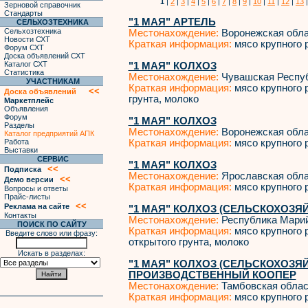
1
|
2
|
3
|
4
|
5
|
6
|
7
|
8
|
9
|
10
|
11
|
12
|
13
Зерновой справочник
Стандарты
"1 МАЯ" АРТЕЛЬ
СЕЛЬХОЗТЕХНИКА
Сельхозтехника
Местонахождение:
Воронежская обл
Новости СХТ
Краткая информация:
мясо крупного р
Форум СХТ
Доска объявлений СХТ
Каталог СХТ
"1 МАЯ" КОЛХОЗ
Статистика
Местонахождение:
Чувашская Респу
УЧАСТНИКАМ
Краткая информация:
мясо крупного р
<<
Доска объявлений
грунта, молоко
Маркетплейс
Объявления
Форум
"1 МАЯ" КОЛХОЗ
Разделы
Местонахождение:
Воронежская обл
Каталог предприятий АПК
Работа
Краткая информация:
мясо крупного р
Выставки
СЕРВИС
"1 МАЯ" КОЛХОЗ
<<
Подписка
Местонахождение:
Ярославская обл
<<
Демо версии
Краткая информация:
мясо крупного р
Вопросы и ответы
Прайс-листы
<<
Реклама на сайте
"1 МАЯ" КОЛХОЗ (СЕЛЬСКОХОЗЯ
Контакты
Местонахождение:
Республика Мари
ПОИСК ПО САЙТУ
Краткая информация:
мясо крупного р
Введите слово или фразу:
открытого грунта, молоко
Искать в разделах:
"1 МАЯ" КОЛХОЗ (СЕЛЬСКОХОЗ
ПРОИЗВОДСТВЕННЫЙ КООПЕР
Местонахождение:
Тамбовская облас
Краткая информация:
мясо крупного р