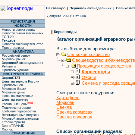
На главную
|
Зерновой еженедельник
|
Сельхозте
7 августа 2026г. Пятница
РЕГИСТРАЦИЯ
НОВОСТИ
Новости рынка зерна
Корнеплоды
Новости рынка масличных
ТОП 20
Каталог организаций аграрного ры
Тендеры
Новости законодательства
Пресс-релизы
Вы выбрали для просмотра:
АНАЛИТИКА
Сельское хозяйство
Российский рынок
Мировой рынок
Овощеводство и бахчеводств
Зерновой еженедельник
Продукция овощеводства
Рейтинги
Прогнозы урожая
Корнеплоды
ИНСТРУМЕНТЫ РЫНКА
Овощи
ЗерноСТАТ
Цены на зерно в России
Семена и рассада овощн
Прогнозы цен
Мировые биржи
Мировые цены
Смотрите также подуровни:
Цены на масличные
Картофель
Цены на топливо
Морковь
new
Розничные цены
Свекла
Пошлины на зерно
Глубокая переработка
Свекла кормовая
Вегетационные индексы
Свекла сахарная
Мировой агрокалендарь
Ставки фрахта
ЗерноТРАФИК
Хлопок
Список организаций раздела:
СПРАВОЧНИК