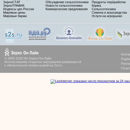
ЗерноСТАТ
Обсуждение сельхозтехники
Продукты переработки
ЗерноТРАФИК
Новости сельхозтехники
Корма
Индексы цен России
Коммерческие предложения
Сельхозтехника
Мировые цены
Семена и агросредства
Мировые биржи
Услуги на агрорынке
Конта
© 2000-2026 ИА Зерно Он-Лайн
Подпи
Использование открытых материалов разрешается
Рекла
с обязательной гиперссылкой на Zol.ru
Полит