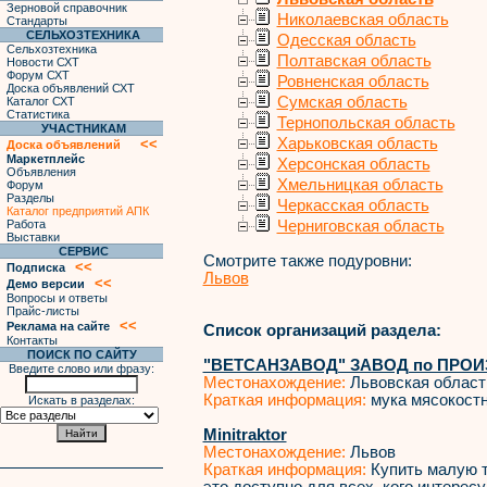
Зерновой справочник
Николаевская область
Стандарты
СЕЛЬХОЗТЕХНИКА
Одесская область
Сельхозтехника
Полтавская область
Новости СХТ
Форум СХТ
Ровненская область
Доска объявлений СХТ
Сумская область
Каталог СХТ
Статистика
Тернопольская область
УЧАСТНИКАМ
Харьковская область
<<
Доска объявлений
Маркетплейс
Херсонская область
Объявления
Хмельницкая область
Форум
Разделы
Черкасская область
Каталог предприятий АПК
Работа
Черниговская область
Выставки
СЕРВИС
Смотрите также подуровни:
<<
Подписка
Львов
<<
Демо версии
Вопросы и ответы
Прайс-листы
<<
Реклама на сайте
Список организаций раздела:
Контакты
ПОИСК ПО САЙТУ
"ВЕТСАНЗАВОД" ЗАВОД по ПРО
Введите слово или фразу:
Местонахождение:
Львовская област
Краткая информация:
мука мясокостн
Искать в разделах:
Minitraktor
Местонахождение:
Львов
Краткая информация:
Купить малую т