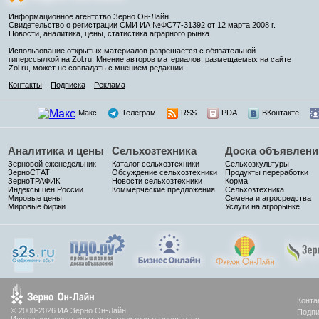
Информационное агентство Зерно Он-Лайн.
Свидетельство о регистрации СМИ ИА №ФС77-31392 от 12 марта 2008 г.
Новости, аналитика, цены, статистика аграрного рынка.
Использование открытых материалов разрешается с обязательной
гиперссылкой на Zol.ru. Мнение авторов материалов, размещаемых на сайте
Zol.ru, может не совпадать с мнением редакции.
Контакты
Подписка
Реклама
Макс
Телеграм
RSS
PDA
ВКонтакте
Аналитика и цены
Сельхозтехника
Доска объявлени
Зерновой еженедельник
Каталог сельхозтехники
Сельхозкультуры
ЗерноСТАТ
Обсуждение сельхозтехники
Продукты переработки
ЗерноТРАФИК
Новости сельхозтехники
Корма
Индексы цен России
Коммерческие предложения
Сельхозтехника
Мировые цены
Семена и агросредства
Мировые биржи
Услуги на агрорынке
Конта
© 2000-2026 ИА Зерно Он-Лайн
Подпи
Использование открытых материалов разрешается