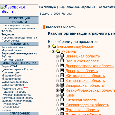
На главную
|
Зерновой еженедельник
|
Сельхозте
6 августа 2026г. Четверг
РЕГИСТРАЦИЯ
НОВОСТИ
Новости рынка зерна
Львовская область
Новости рынка масличных
ТОП 20
Каталог организаций аграрного ры
Тендеры
Новости законодательства
Пресс-релизы
Вы выбрали для просмотра:
АНАЛИТИКА
Ближнее зарубежье
Российский рынок
Мировой рынок
Украина
Зерновой еженедельник
Винницкая область
Рейтинги
Прогнозы урожая
Волынская область
ИНСТРУМЕНТЫ РЫНКА
Днепропетровская область
ЗерноСТАТ
Цены на зерно в России
Донецкая область
Прогнозы цен
Житомирская область
Мировые биржи
Мировые цены
Закарпатская область
Цены на масличные
Цены на топливо
Запорожская область
new
Розничные цены
Ивано-Франковская област
Пошлины на зерно
Глубокая переработка
Киев
Вегетационные индексы
Киевская область
Мировой агрокалендарь
Ставки фрахта
Кировоградская область
ЗерноТРАФИК
Луганская область
Хлопок
СПРАВОЧНИК
Львовская область