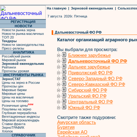
На главную
|
Зерновой еженедельник
|
Сельхозте
7 августа 2026г. Пятница
РЕГИСТРАЦИЯ
НОВОСТИ
Новости рынка зерна
Дальневосточный ФО РФ
Новости рынка масличных
ТОП 20
Каталог организаций аграрного ры
Тендеры
Новости законодательства
Пресс-релизы
Вы выбрали для просмотра:
АНАЛИТИКА
Ближнее зарубежье
Российский рынок
Мировой рынок
Дальневосточный ФО РФ
Зерновой еженедельник
Дальнее зарубежье
Рейтинги
Прогнозы урожая
Приволжский ФО РФ
ИНСТРУМЕНТЫ РЫНКА
Северо-Западный ФО РФ
ЗерноСТАТ
Цены на зерно в России
Северо-Кавказский ФО РФ
Прогнозы цен
Сибирский ФО РФ
Мировые биржи
Мировые цены
Уральский ФО РФ
Цены на масличные
Цены на топливо
Центральный ФО РФ
new
Розничные цены
Южный ФО РФ
Пошлины на зерно
Глубокая переработка
Вегетационные индексы
Смотрите также подуровни:
Мировой агрокалендарь
Амурская область
Ставки фрахта
Бурятия
ЗерноТРАФИК
Хлопок
Еврейская АО
СПРАВОЧНИК