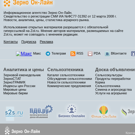
Информационное агентство Зерно Он-Лайн.
Свидетельство о регистрации СМИ ИА №ФС77-31392 от 12 марта 2008 г.
Новости, аналитика, цены, статистика аграрного рынка.
Использование открытых материалов разрешается с обязательной
гиперссылкой на Zol.ru. Мнение авторов материалов, размещаемых на сайте
Zol.ru, может не совпадать с мнением редакции.
Контакты
Подписка
Реклама
Макс
Телеграм
RSS
PDA
ВКонтакте
Аналитика и цены
Сельхозтехника
Доска объявлени
Зерновой еженедельник
Каталог сельхозтехники
Сельхозкультуры
ЗерноСТАТ
Обсуждение сельхозтехники
Продукты переработки
ЗерноТРАФИК
Новости сельхозтехники
Корма
Индексы цен России
Коммерческие предложения
Сельхозтехника
Мировые цены
Семена и агросредства
Мировые биржи
Услуги на агрорынке
Конта