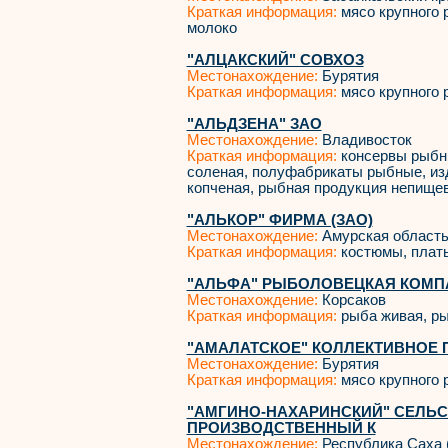
Краткая информация:
мясо крупного р
молоко
"АЛЦАКСКИЙ" СОВХОЗ
Местонахождение:
Бурятия
Краткая информация:
мясо крупного р
"АЛЬДЗЕНА" ЗАО
Местонахождение:
Владивосток
Краткая информация:
консервы рыбны
соленая, полуфабрикаты рыбные, из
копченая, рыбная продукция непищева
"АЛЬКОР" ФИРМА (ЗАО)
Местонахождение:
Амурская област
Краткая информация:
костюмы, платья
"АЛЬФА" РЫБОЛОВЕЦКАЯ КОМПА
Местонахождение:
Корсаков
Краткая информация:
рыба живая, ры
"АМАЛАТСКОЕ" КОЛЛЕКТИВНОЕ 
Местонахождение:
Бурятия
Краткая информация:
мясо крупного р
"АМГИНО-НАХАРИНСКИЙ" СЕЛЬ
ПРОИЗВОДСТВЕННЫЙ К
Местонахождение:
Республика Саха 