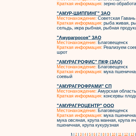
Краткая информация:
зерно обработ
"АМУР-ШИППИНГ" ЗАО
Местонахождение:
Советская Гавань
Краткая информация:
рыба живая, ры
сельдь, икра рыбная, рыбная проду
"Амурагросоя" ЗАО
Местонахождение:
Благовещенск
Краткая информация:
Реализуем соев
шрот
"АМУРАГРОФИС" ПКФ (ЗАО)
Местонахождение:
Благовещенск
Краткая информация:
мука пшеничная
соевый
"АМУРАГРОФРАМИ" СП
Местонахождение:
Амурская област
Краткая информация:
консервы плод
"АМУРАГРОЦЕНТР" ООО
Местонахождение:
Благовещенск
Краткая информация:
мука пшеничная
мука овсяная, крупа манная, крупа яч
пшеничная, крупа кукурузная
1
|
2
|
3
|
4
|
5
|
6
|
7
|
8
|
9
|
10
|
11
|
12
|
13