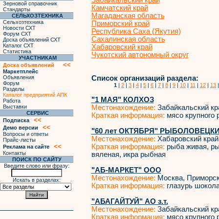
Забайкальский край
Зерновой справочник
Камчатский край
Стандарты
Магаданская область
СЕЛЬХОЗТЕХНИКА
Сельхозтехника
Приморский край
Новости СХТ
Республика Саха (Якутия)
Форум СХТ
Сахалинская область
Доска объявлений СХТ
Каталог СХТ
Хабаровский край
Статистика
Чукотский автономный округ
УЧАСТНИКАМ
<<
Доска объявлений
Маркетплейс
Объявления
Список организаций раздела:
Форум
1
|
2
|
3
|
4
|
5
|
6
|
7
|
8
|
9
|
10
|
11
|
12
|
13
Разделы
Каталог предприятий АПК
"1 МАЯ" КОЛХОЗ
Работа
Выставки
Местонахождение:
Забайкальский кр
СЕРВИС
Краткая информация:
мясо крупного р
<<
Подписка
<<
Демо версии
"60 лет ОКТЯБРЯ" РЫБОЛОВЕЦК
Вопросы и ответы
Местонахождение:
Хабаровский край
Прайс-листы
<<
Краткая информация:
рыба живая, ры
Реклама на сайте
Контакты
вяленая, икра рыбная
ПОИСК ПО САЙТУ
Введите слово или фразу:
"АБ-МАРКЕТ" ООО
Местонахождение:
Москва, Приморск
Искать в разделах:
Краткая информация:
глазурь шокол
"АБАГАЙТУЙ" АО з.т.
Местонахождение:
Забайкальский кр
Краткая информация:
мясо крупного р