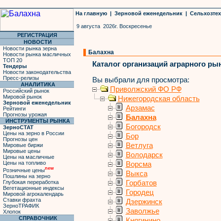
На главную
|
Зерновой еженедельник
|
Сельхозте
9 августа 2026г. Воскресенье
РЕГИСТРАЦИЯ
НОВОСТИ
Новости рынка зерна
Балахна
Новости рынка масличных
ТОП 20
Каталог организаций аграрного ры
Тендеры
Новости законодательства
Пресс-релизы
Вы выбрали для просмотра:
АНАЛИТИКА
Приволжский ФО РФ
Российский рынок
Мировой рынок
Нижегородская область
Зерновой еженедельник
Арзамас
Рейтинги
Прогнозы урожая
Балахна
ИНСТРУМЕНТЫ РЫНКА
Богородск
ЗерноСТАТ
Цены на зерно в России
Бор
Прогнозы цен
Ветлуга
Мировые биржи
Мировые цены
Володарск
Цены на масличные
Цены на топливо
Ворсма
new
Розничные цены
Выкса
Пошлины на зерно
Глубокая переработка
Горбатов
Вегетационные индексы
Городец
Мировой агрокалендарь
Ставки фрахта
Дзержинск
ЗерноТРАФИК
Заволжье
Хлопок
СПРАВОЧНИК
Княгинино