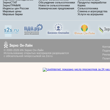
ЗерноСТАТ
Обсуждение сельхозтехники
Продукты переработки
ЗерноТРАФИК
Новости сельхозтехники
Корма
Индексы цен России
Коммерческие предложения
Сельхозтехника
Мировые цены
Семена и агросредства
Мировые биржи
Услуги на агрорынке
Конта
© 2000-2026 ИА Зерно Он-Лайн
Подпи
Использование открытых материалов разрешается
Рекла
с обязательной гиперссылкой на Zol.ru
Полит