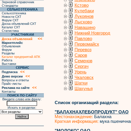
Зерновой справочник
Кстово
Стандарты
СЕЛЬХОЗТЕХНИКА
Кулебаки
Сельхозтехника
Лукоянов
Новости СХТ
Форум СХТ
Лысково
Доска объявлений СХТ
Навашино
Каталог СХТ
Статистика
Нижний Новгород
УЧАСТНИКАМ
Павлово
<<
Доска объявлений
Маркетплейс
Первомайск
Объявления
Перевоз
Форум
Разделы
Саров
Каталог предприятий АПК
Работа
Семенов
Выставки
Сергач
СЕРВИС
<<
Урень
Подписка
<<
Демо версии
Чкаловск
Вопросы и ответы
Шатки
Прайс-листы
<<
Реклама на сайте
Шахунья
Контакты
ПОИСК ПО САЙТУ
Введите слово или фразу:
Список организаций раздела:
Искать в разделах:
"БАЛАХНАХЛЕБОПРОДУКТ" ОАО
Местонахождение:
Балахна
Краткая информация:
мука пшеничная
"МОЛОКО" ОАО