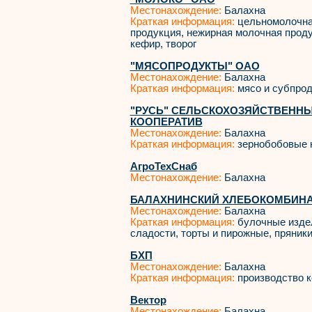
Местонахождение:
Балахна
Краткая информация:
цельномолочна
продукция, нежирная молочная проду
кефир, творог
"МЯСОПРОДУКТЫ" ОАО
Местонахождение:
Балахна
Краткая информация:
мясо и субпро
"РУСЬ" СЕЛЬСКОХОЗЯЙСТВЕНН
КООПЕРАТИВ
Местонахождение:
Балахна
Краткая информация:
зернобобовые к
АгроТехСнаб
Местонахождение:
Балахна
БАЛАХНИНСКИЙ ХЛЕБОКОМБИНАТ
Местонахождение:
Балахна
Краткая информация:
булочные издел
сладости, торты и пирожные, пряник
БХП
Местонахождение:
Балахна
Краткая информация:
производство 
Вектор
Местонахождение:
Балахна