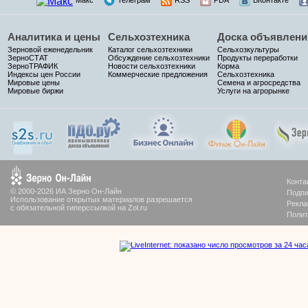
Аналитика и цены
Сельхозтехника
Доска объявлени
Зерновой еженедельник
Каталог сельхозтехники
Сельхозкультуры
ЗерноСТАТ
Обсуждение сельхозтехники
Продукты переработки
ЗерноТРАФИК
Новости сельхозтехники
Корма
Индексы цен России
Коммерческие предложения
Сельхозтехника
Мировые цены
Семена и агросредства
Мировые биржи
Услуги на агрорынке
Конта
© 2000-2026 ИА Зерно Он-Лайн
Подпи
Использование открытых материалов разрешается
Рекла
с обязательной гиперссылкой на Zol.ru
Полит