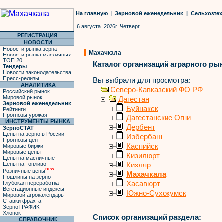
На главную
|
Зерновой еженедельник
|
Сельхозте
6 августа 2026г. Четверг
РЕГИСТРАЦИЯ
НОВОСТИ
Новости рынка зерна
Махачкала
Новости рынка масличных
ТОП 20
Каталог организаций аграрного ры
Тендеры
Новости законодательства
Пресс-релизы
Вы выбрали для просмотра:
АНАЛИТИКА
Северо-Кавказский ФО РФ
Российский рынок
Мировой рынок
Дагестан
Зерновой еженедельник
Буйнакск
Рейтинги
Прогнозы урожая
Дагестанские Огни
ИНСТРУМЕНТЫ РЫНКА
Дербент
ЗерноСТАТ
Цены на зерно в России
Избербаш
Прогнозы цен
Каспийск
Мировые биржи
Мировые цены
Кизилюрт
Цены на масличные
Цены на топливо
Кизляр
new
Розничные цены
Махачкала
Пошлины на зерно
Глубокая переработка
Хасавюрт
Вегетационные индексы
Южно-Сухокумск
Мировой агрокалендарь
Ставки фрахта
ЗерноТРАФИК
Хлопок
Список организаций раздела:
СПРАВОЧНИК