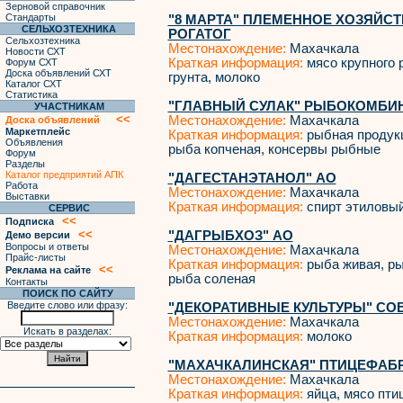
Зерновой справочник
Стандарты
"8 МАРТА" ПЛЕМЕННОЕ ХОЗЯЙСТ
СЕЛЬХОЗТЕХНИКА
РОГАТОГ
Сельхозтехника
Местонахождение:
Махачкала
Новости СХТ
Краткая информация:
мясо крупного р
Форум СХТ
Доска объявлений СХТ
грунта, молоко
Каталог СХТ
Статистика
"ГЛАВНЫЙ СУЛАК" РЫБОКОМБИН
УЧАСТНИКАМ
<<
Местонахождение:
Махачкала
Доска объявлений
Маркетплейс
Краткая информация:
рыбная продукц
Объявления
рыба копченая, консервы рыбные
Форум
Разделы
Каталог предприятий АПК
"ДАГЕСТАНЭТАНОЛ" АО
Работа
Местонахождение:
Махачкала
Выставки
Краткая информация:
спирт этиловы
СЕРВИС
<<
Подписка
<<
"ДАГРЫБХОЗ" АО
Демо версии
Вопросы и ответы
Местонахождение:
Махачкала
Прайс-листы
Краткая информация:
рыба живая, ры
<<
Реклама на сайте
рыба соленая
Контакты
ПОИСК ПО САЙТУ
Введите слово или фразу:
"ДЕКОРАТИВНЫЕ КУЛЬТУРЫ" СОВ
Местонахождение:
Махачкала
Искать в разделах:
Краткая информация:
молоко
"МАХАЧКАЛИНСКАЯ" ПТИЦЕФАБРИК
Местонахождение:
Махачкала
Краткая информация:
яйца, мясо пти