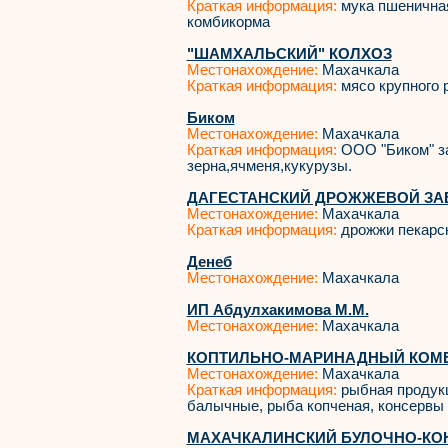
Краткая информация:
мука пшеничная
комбикорма
"ШАМХАЛЬСКИЙ" КОЛХОЗ
Местонахождение:
Махачкала
Краткая информация:
мясо крупного р
Биком
Местонахождение:
Махачкала
Краткая информация:
ООО "Биком" за
зерна,ячменя,кукурузы.
ДАГЕСТАНСКИЙ ДРОЖЖЕВОЙ ЗАВ
Местонахождение:
Махачкала
Краткая информация:
дрожжи пекарс
Денеб
Местонахождение:
Махачкала
ИП Абдулхакимова М.М.
Местонахождение:
Махачкала
КОПТИЛЬНО-МАРИНАДНЫЙ КОМБ
Местонахождение:
Махачкала
Краткая информация:
рыбная продукц
балычные, рыба копченая, консервы
МАХАЧКАЛИНСКИЙ БУЛОЧНО-КОН