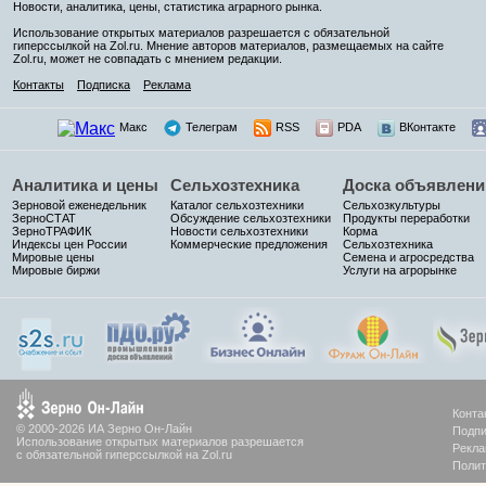
Новости, аналитика, цены, статистика аграрного рынка.
Использование открытых материалов разрешается с обязательной
гиперссылкой на Zol.ru. Мнение авторов материалов, размещаемых на сайте
Zol.ru, может не совпадать с мнением редакции.
Контакты
Подписка
Реклама
Макс
Телеграм
RSS
PDA
ВКонтакте
Аналитика и цены
Сельхозтехника
Доска объявлени
Зерновой еженедельник
Каталог сельхозтехники
Сельхозкультуры
ЗерноСТАТ
Обсуждение сельхозтехники
Продукты переработки
ЗерноТРАФИК
Новости сельхозтехники
Корма
Индексы цен России
Коммерческие предложения
Сельхозтехника
Мировые цены
Семена и агросредства
Мировые биржи
Услуги на агрорынке
Конта
© 2000-2026 ИА Зерно Он-Лайн
Подпи
Использование открытых материалов разрешается
Рекла
с обязательной гиперссылкой на Zol.ru
Полит