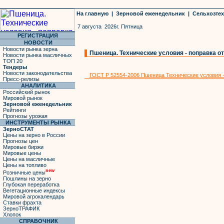
На главную
|
Зерновой еженедельник
|
Сельхозте
7 августа 2026г. Пятница
РЕГИСТРАЦИЯ
НОВОСТИ
Новости рынка зерна
Пшеница. Технические условия - поправка от 
Новости рынка масличных
ТОП 20
Тендеры
Новости законодательства
ГОСТ Р 52554-2006 Пшеница Технические условия -
Пресс-релизы
АНАЛИТИКА
Российский рынок
Мировой рынок
Зерновой еженедельник
Рейтинги
Прогнозы урожая
ИНСТРУМЕНТЫ РЫНКА
ЗерноСТАТ
Цены на зерно в России
Прогнозы цен
Мировые биржи
Мировые цены
Цены на масличные
Цены на топливо
new
Розничные цены
Пошлины на зерно
Глубокая переработка
Вегетационные индексы
Мировой агрокалендарь
Ставки фрахта
ЗерноТРАФИК
Хлопок
СПРАВОЧНИК