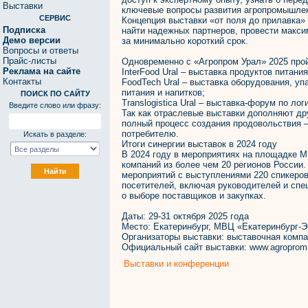
Выставки
ключевые вопросы развития агропромышлен
СЕРВИС
Концепция выставки «от поля до прилавка»
Подписка
найти надежных партнеров, провести макси
Демо версии
за минимально короткий срок.
Вопросы и ответы
Прайс-листы
Одновременно с «Агропром Урал» 2025 про
Реклама на сайте
InterFood Ural – выставка продуктов питания
Контакты
FoodTech Ural – выставка оборудования, уп
питания и напитков;
ПОИСК ПО САЙТУ
Translogistica Ural – выставка-форум по ло
Введите слово или фразу:
Так как отраслевые выставки дополняют др
полный процесс создания продовольствия –
потребителю.
Искать в разделе:
Итоги синергии выставок в 2024 году
В 2024 году в мероприятиях на площадке М
компаний из более чем 20 регионов России
мероприятий с выступлениями 220 спикеров
посетителей, включая руководителей и сп
о выборе поставщиков и закупках.
Даты: 29-31 октября 2025 года
Место: Екатеринбург, МВЦ «Екатеринбург-Э
Организаторы выставки: выставочная комп
Официальный сайт выставки: www.agroprom-u
Выставки и конференции