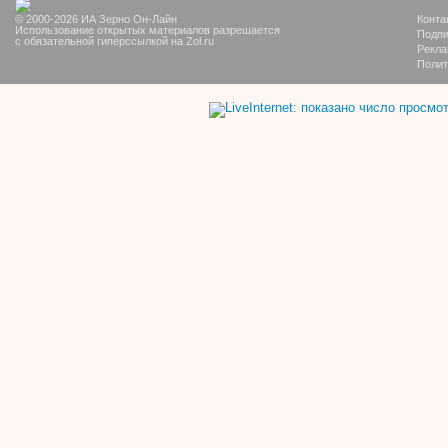
© 2000-2026 ИА Зерно Он-Лайн
Конта
Использование открытых материалов разрешается
Подпи
с обязательной гиперссылкой на Zol.ru
Рекла
Полит