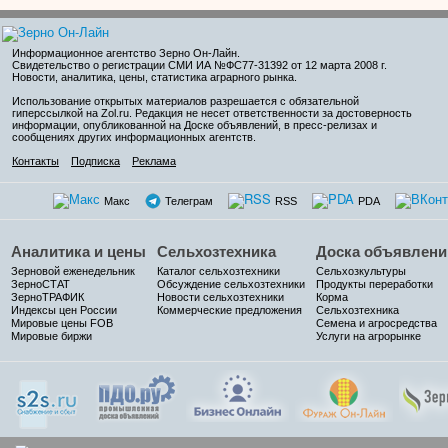
Информационное агентство Зерно Он-Лайн
.
Свидетельство о регистрации СМИ ИА №ФС77-31392 от 12 марта 2008 г.
Новости, аналитика, цены, статистика аграрного рынка.
Использование открытых материалов разрешается с обязательной
гиперссылкой на Zol.ru. Редакция не несет ответственности за достоверность
информации, опубликованной на Доске объявлений, в пресс-релизах и
сообщениях других информационных агентств.
Контакты
Подписка
Реклама
Макс
Телеграм
RSS
PDA
Аналитика и цены
Сельхозтехника
Доска объявлени
Зерновой еженедельник
Каталог сельхозтехники
Сельхозкультуры
ЗерноСТАТ
Обсуждение сельхозтехники
Продукты переработки
ЗерноТРАФИК
Новости сельхозтехники
Корма
Индексы цен России
Коммерческие предложения
Сельхозтехника
Мировые цены FOB
Семена и агросредства
Мировые биржи
Услуги на агрорынке