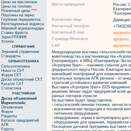
Цены на масличные
Место проведения
Россия, С
Цены на топливо
Екатеринб
new
Розничные цены
"Екатерин
Пошлины на зерно
Контактное лицо
Глубокая переработка
Дирекция
Вегетационные индексы
Контактный телефон
+7343226
Мировой агрокалендарь
Контактный E-mail
agroprom-
Ставки фрахта
ЗерноТРАФИК
Страница ВКонтакте
agroprom_
Хлопок
Сайт
agroprom-u
СПРАВОЧНИК
Зерновой справочник
Международная выставка сельскохозяйстве
Стандарты
животноводства и растениеводства «Агропро
Екатеринбурге, в МВЦ «Екатеринбург-Экспо
СЕЛЬХОЗТЕХНИКА
«Агропром Урал» – значимое событие для 
Сельхозтехника
федерального округа России. Ежегодно выс
Новости СХТ
важнейшей платформой для ознакомления с
Форум СХТ
актуальных вопросов АПК региона – от вне
Доска объявлений СХТ
стратегий устойчивого развития компаний.
Каталог СХТ
Выставка «Агропром Урал» 2025 продемонс
Статистика
решению бизнес-задач предприятий всей ц
УЧАСТНИКАМ
разных секторов отрасли.
Доска объявлений
На выставке будет представлена:
Маркетплейс
- сельскохозяйственная техника, запчасти и
Объявления
- агрохимическая продукция и посевной мат
Форум
- тепличное оборудование;
Разделы
- оборудование, корма и ветпрепараты для 
Каталог предприятий
- оборудование для хранения, переработки 
АПК
Посещение деловой программы выставки «Аг
Работа
доступ к экспертному опыту, узнать о пере