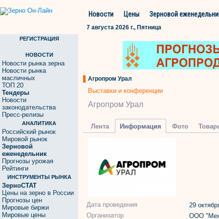
Новости
Цены
Зерновой еженедельни
7 августа 2026 г., Пятница
РЕГИСТРАЦИЯ
НОВОСТИ
Новости рынка зерна
Новости рынка
масличных
Агропром Урал
ТОП 20
Выставки и конференции
Тендеры
Новости
Агропром Урал
законодательства
Пресс-релизы
АНАЛИТИКА
Лента
Информация
Фото
Товар
Российский рынок
Мировой рынок
Зерновой
еженедельник
Прогнозы урожая
Рейтинги
ИНСТРУМЕНТЫ РЫНКА
ЗерноСТАТ
Цены на зерно в России
Прогнозы цен
Дата проведения
29 октябр
Мировые биржи
Мировые цены
Организатор
ООО "Меж