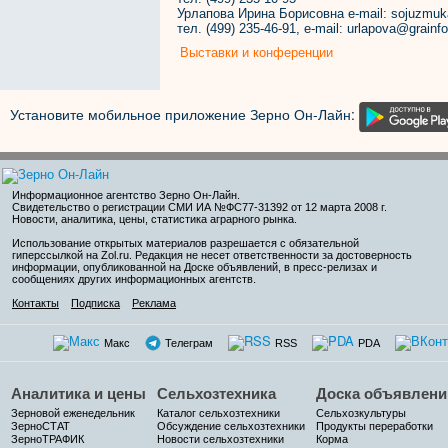
Урлапова Ирина Борисовна e-mail: sojuzmuk
тел. (499) 235-46-91, e-mail: urlapova@grainfo
Выставки и конференции
Установите мобильное приложение Зерно Он-Лайн:
Информационное агентство Зерно Он-Лайн
.
Свидетельство о регистрации СМИ ИА №ФС77-31392 от 12 марта 2008 г.
Новости, аналитика, цены, статистика аграрного рынка.
Использование открытых материалов разрешается с обязательной
гиперссылкой на Zol.ru. Редакция не несет ответственности за достоверность
информации, опубликованной на Доске объявлений, в пресс-релизах и
сообщениях других информационных агентств.
Контакты
Подписка
Реклама
Макс
Телеграм
RSS
PDA
Аналитика и цены
Сельхозтехника
Доска объявлени
Зерновой еженедельник
Каталог сельхозтехники
Сельхозкультуры
ЗерноСТАТ
Обсуждение сельхозтехники
Продукты переработки
ЗерноТРАФИК
Новости сельхозтехники
Корма