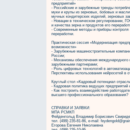
предприятий»
- Российские и зарубежные тренды потребл
муки и крупы из зерновых, бобовых и масл
мучных кондитерских изделий, зерновых зав
- Новации в техническом регулировании, Г
и качества зерна и продуктов его перерабо
- Современные методы и приборы контроля к
переработки.
Практическая сессия «Модернизация предпр
возможности»
- Зарубежные машиностроительные компани
России;
- Механизмы обеспечения международного 
зарубежными партнерами;
- Роль цифровых технологий в автоматиза
Перспективы использования нейросетей в о
Круглый стол «Кадровый потенциал отрасли
- Кадровая политика ведущих предприятий 
- Как построить взаимодействие работодате
высшего профессионального образования?
СПРАВКИ И ЗАЯВКИ:
МПА РСМКП
Фейденгольд Владимир Борисович Свириде
тел. (499) 235-81-86, e-mail: feydengold@grai
Егорова Евгения Николаевна
тел. (499) 235-10-95