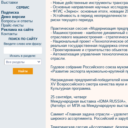
Выставки
- Новые действенные инструменты трансгра
- Основные направления научных исследова
СЕРВИС
- ФГИС «Зерно»: основные итоги, новации 20
Подписка
- Устойчивость в период неопределенности
Демо версии
риски текущего периода.
Вопросы и ответы
Прайс-листы
Практическая сессия «Модернизация предпр
Реклама на сайте
- Машиностроение - наиболее динамичный с
Контакты
отраслевого машиностроения - стратегичес
ПОИСК ПО САЙТУ
- Национальный проект «Технологическое о
Введите слово или фразу:
реальная государственная поддержка отече
- Проектирование и строительство объектов
- Автоматизация управления технологическ
Искать в разделе:
отрасли.
Годовое собрание Российского союза муко
«Развитие экспорта мукомольно-крупяной п
Награждение предприятий-победителей конк
XV Всероссийского смотра качества муки и
Культурная программа.
25 сентября, четверг
Международная выставка «IDMA RUSSIA»,
(Автобус от МПА на Международную выстав
Саммит «Главная задача отрасли – удовле
широкого ассортимента. Российский и зару
Тематическая сессия «Ассортимент, безопа