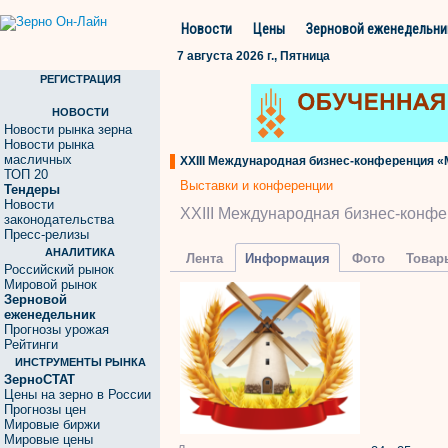
Новости
Цены
Зерновой еженедельни
7 августа 2026 г., Пятница
РЕГИСТРАЦИЯ
НОВОСТИ
Новости рынка зерна
Новости рынка
масличных
ХХIII Международная бизнес-конференция 
ТОП 20
Выставки и конференции
Тендеры
Новости
ХХIII Международная бизнес-кон
законодательства
Пресс-релизы
АНАЛИТИКА
Лента
Информация
Фото
Товар
Российский рынок
Мировой рынок
Зерновой
еженедельник
Прогнозы урожая
Рейтинги
ИНСТРУМЕНТЫ РЫНКА
ЗерноСТАТ
Цены на зерно в России
Прогнозы цен
Мировые биржи
Мировые цены