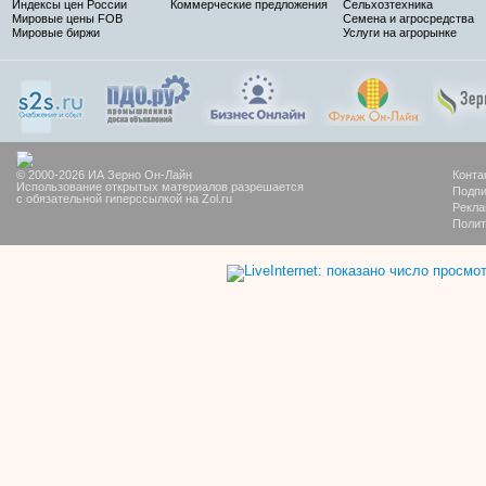
Индексы цен России
Коммерческие предложения
Сельхозтехника
Мировые цены FOB
Семена и агросредства
Мировые биржи
Услуги на агрорынке
© 2000-2026 ИА Зерно Он-Лайн
Конта
Использование открытых материалов разрешается
Подпи
с обязательной гиперссылкой на Zol.ru
Рекла
Полит