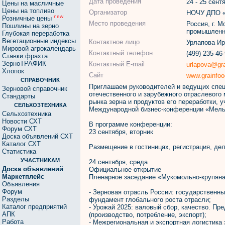
Дата проведения
24 - 25 сент
Цены на масличные
Цены на топливо
Организатор
НОЧУ ДПО «
new
Розничные цены
Место проведения
Россия, г. 
Пошлины на зерно
промышленн
Глубокая переработка
Вегетационные индексы
Контактное лицо
Урлапова Ир
Мировой агрокалендарь
Контактный телефон
(499) 235-46
Ставки фрахта
ЗерноТРАФИК
Контактный E-mail
urlapova@gra
Хлопок
Сайт
www.grainfoo
СПРАВОЧНИК
Приглашаем руководителей и ведущих спец
Зерновой справочник
отечественного и зарубежного отраслевого
Стандарты
рынка зерна и продуктов его переработки, 
СЕЛЬХОЗТЕХНИКА
Международной бизнес-конференции «Мельн
Сельхозтехника
Новости СХТ
В программе конференции:
Форум СХТ
23 сентября, вторник
Доска объявлений СХТ
Каталог СХТ
Размещение в гостиницах, регистрация, дел
Статистика
УЧАСТНИКАМ
24 сентября, среда
Доска объявлений
Официальное открытие
Маркетплейс
Пленарное заседание «Мукомольно-крупяна
Объявления
Форум
- Зерновая отрасль России: государственн
Разделы
фундамент глобального роста отрасли;
Каталог предприятий
- Урожай 2025: валовый сбор, качество. Пре
АПК
(производство, потребление, экспорт);
Работа
- Межрегиональная и экспортная логистика 