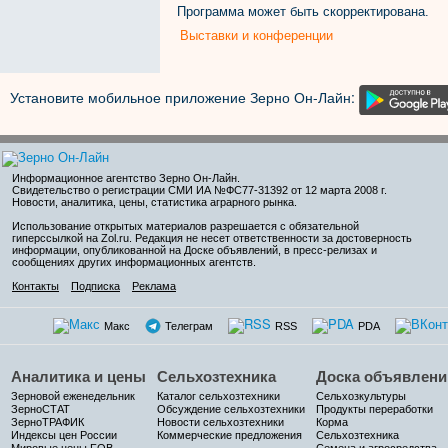
Программа может быть скорректирована.
Выставки и конференции
Установите мобильное приложение Зерно Он-Лайн:
Информационное агентство Зерно Он-Лайн
.
Свидетельство о регистрации СМИ ИА №ФС77-31392 от 12 марта 2008 г.
Новости, аналитика, цены, статистика аграрного рынка.
Использование открытых материалов разрешается с обязательной
гиперссылкой на Zol.ru. Редакция не несет ответственности за достоверность
информации, опубликованной на Доске объявлений, в пресс-релизах и
сообщениях других информационных агентств.
Контакты
Подписка
Реклама
Макс
Телеграм
RSS
PDA
Аналитика и цены
Сельхозтехника
Доска объявлени
Зерновой еженедельник
Каталог сельхозтехники
Сельхозкультуры
ЗерноСТАТ
Обсуждение сельхозтехники
Продукты переработки
ЗерноТРАФИК
Новости сельхозтехники
Корма
Индексы цен России
Коммерческие предложения
Сельхозтехника
Мировые цены FOB
Семена и агросредства