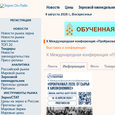
Новости
Цены
Зерновой еженедельни
9 августа 2026 г., Воскресенье
РЕГИСТРАЦИЯ
НОВОСТИ
Новости рынка зерна
Новости рынка
масличных
X Международная конференция «ПроКрахмал
ТОП 20
Выставки и конференции
Тендеры
Новости
X Международная конференция «Пр
законодательства
Пресс-релизы
АНАЛИТИКА
Лента
Информация
Фото
Товар
Российский рынок
Мировой рынок
Зерновой
еженедельник
Прогнозы урожая
Рейтинги
ИНСТРУМЕНТЫ РЫНКА
ЗерноСТАТ
Цены на зерно в России
Прогнозы цен
Мировые биржи
Мировые цены