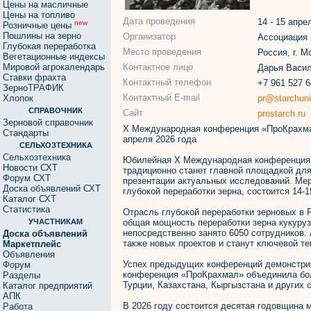
Цены на масличные
Цены на топливо
Дата проведения
14 - 15 апре
new
Розничные цены
Пошлины на зерно
Организатор
Ассоциация 
Глубокая переработка
Место проведения
Россия, г. М
Вегетационные индексы
Мировой агрокалендарь
Контактное лицо
Дарья Васи
Ставки фрахта
Контактный телефон
+7 961 527 
ЗерноТРАФИК
Контактный E-mail
Хлопок
pr@starchun
СПРАВОЧНИК
Сайт
prostarch.ru
Зерновой справочник
X Международная конференция «ПроКрахмал
Стандарты
апреля 2026 года
СЕЛЬХОЗТЕХНИКА
Сельхозтехника
Юбилейная X Международная конференция 
Новости СХТ
традиционно станет главной площадкой для
Форум СХТ
презентации актуальных исследований. Мер
Доска объявлений СХТ
глубокой переработки зерна, состоится 14-
Каталог СХТ
Статистика
Отрасль глубокой переработки зерновых в 
УЧАСТНИКАМ
общая мощность переработки зерна кукурузы
непосредственно занято 6050 сотрудников.
Доска объявлений
также новых проектов и станут ключевой т
Маркетплейс
Объявления
Успех предыдущих конференций демонстриру
Форум
конференция «ПроКрахмал» объединила боле
Разделы
Турции, Казахстана, Кыргызстана и других с
Каталог предприятий
АПК
В 2026 году состоится десятая годовщина м
Работа