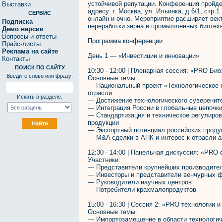
устойчивой репутации. Конференция пройде
Выставки
адресу: г. Москва, ул. Ильинка, д.6/1, ст
СЕРВИС
онлайн и очно. Мероприятие расширяет век
Подписка
переработки зерна и промышленных биотехн
Демо версии
Вопросы и ответы
Программа конференции
Прайс-листы
Реклама на сайте
День 1 — «Инвестиции и инновации»
Контакты
ПОИСК ПО САЙТУ
10:30 - 12:00 | Пленарная сессия: «PRO Би
Введите слово или фразу:
Основные темы:
— Национальный проект «Технологическое 
отрасли
Искать в разделе:
— Достижение технологического суверените
— Интеграция России в глобальные цепочки
— Стандартизация и техническое регулиро
продукции
— Экспортный потенциал российских проду
— M&A сделки в АПК и интерес к отрасли аг
12:30 - 14:00 | Панельная дискуссия: «PRO 
Участники:
— Представители крупнейших производител
— Инвесторы и представители венчурных 
— Руководители научных центров
— Потребители крахмалопродуктов
15:00 - 16:30 | Сессия 2: «PRO технологии 
Основные темы:
— Импортозамещение в области технологич