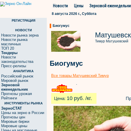
Новости
Цены
Зерновой еженедельни
8 августа 2026 г., Суббота
РЕГИСТРАЦИЯ
Биогумус
НОВОСТИ
Матушевск
Новости рынка зерна
Новости рынка
Тимур Матушевский
масличных
ТОП 20
Тендеры
Новости
законодательства
Биогумус
Пресс-релизы
АНАЛИТИКА
Все товары Матушевский Тимур
Российский рынок
Мировой рынок
Зерновой
`
еженедельник
Прогнозы урожая
10 руб. /кг.
Рейтинги
Цена:
Пр
ИНСТРУМЕНТЫ РЫНКА
ЗерноСТАТ
Цены на зерно в России
Прогнозы цен
Мировые биржи
Мировые цены
Цены на масличные