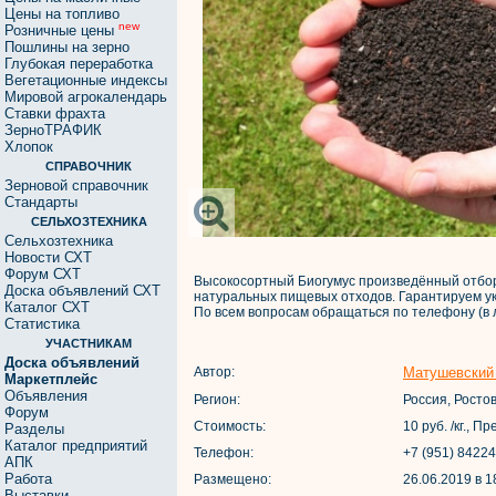
Цены на топливо
new
Розничные цены
Пошлины на зерно
Глубокая переработка
Вегетационные индексы
Мировой агрокалендарь
Ставки фрахта
ЗерноТРАФИК
Хлопок
СПРАВОЧНИК
Зерновой справочник
Стандарты
СЕЛЬХОЗТЕХНИКА
Сельхозтехника
Новости СХТ
Форум СХТ
Высокосортный Биогумус произведённый отбо
Доска объявлений СХТ
натуральных пищевых отходов. Гарантируем у
Каталог СХТ
По всем вопросам обращаться по телефону (в 
Статистика
УЧАСТНИКАМ
Доска объявлений
Автор:
Матушевский
Маркетплейс
Объявления
Регион:
Россия, Росто
Форум
Стоимость:
10 руб. /кг., 
Разделы
Каталог предприятий
Телефон:
+7 (951) 8422
АПК
Работа
Размещено:
26.06.2019 в 1
Выставки