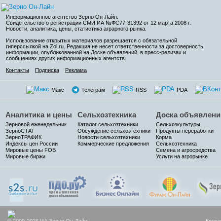
Информационное агентство Зерно Он-Лайн
.
Свидетельство о регистрации СМИ ИА №ФС77-31392 от 12 марта 2008 г.
Новости, аналитика, цены, статистика аграрного рынка.
Использование открытых материалов разрешается с обязательной
гиперссылкой на Zol.ru. Редакция не несет ответственности за достоверность
информации, опубликованной на Доске объявлений, в пресс-релизах и
сообщениях других информационных агентств.
Контакты
Подписка
Реклама
Макс
Телеграм
RSS
PDA
Аналитика и цены
Сельхозтехника
Доска объявлени
Зерновой еженедельник
Каталог сельхозтехники
Сельхозкультуры
ЗерноСТАТ
Обсуждение сельхозтехники
Продукты переработки
ЗерноТРАФИК
Новости сельхозтехники
Корма
Индексы цен России
Коммерческие предложения
Сельхозтехника
Мировые цены FOB
Семена и агросредства
Мировые биржи
Услуги на агрорынке
© 2000-2026 ИА Зерно Он-Лайн
Конта