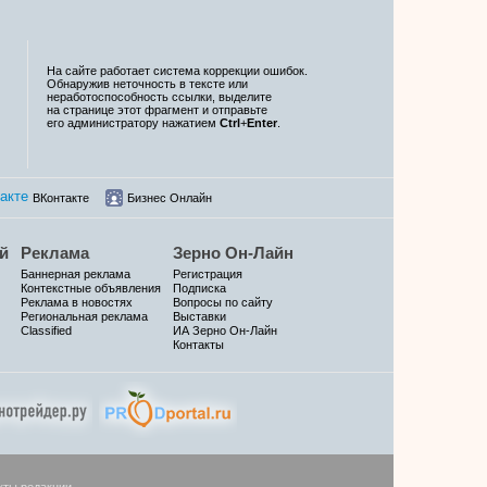
На сайте работает система коррекции ошибок.
Обнаружив неточность в тексте или
неработоспособность ссылки, выделите
на странице этот фрагмент и отправьте
его администратору нажатием
Ctrl
+
Enter
.
ВКонтакте
Бизнес Онлайн
й
Реклама
Зерно Он-Лайн
Баннерная реклама
Регистрация
Контекстные объявления
Подписка
Реклама в новостях
Вопросы по сайту
Региональная реклама
Выставки
Classified
ИА Зерно Он-Лайн
Контакты
кты редакции