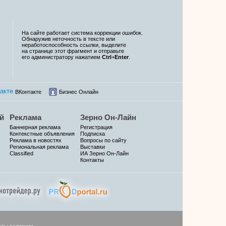
На сайте работает система коррекции ошибок.
Обнаружив неточность в тексте или
неработоспособность ссылки, выделите
на странице этот фрагмент и отправьте
его администратору нажатием
Ctrl
+
Enter
.
ВКонтакте
Бизнес Онлайн
й
Реклама
Зерно Он-Лайн
Баннерная реклама
Регистрация
Контекстные объявления
Подписка
Реклама в новостях
Вопросы по сайту
Региональная реклама
Выставки
Classified
ИА Зерно Он-Лайн
Контакты
кты редакции