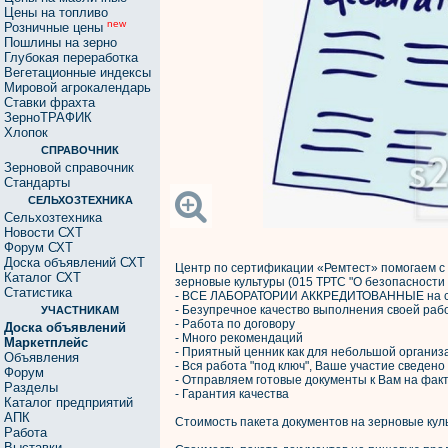
Цены на топливо
new
Розничные цены
Пошлины на зерно
Глубокая переработка
Вегетационные индексы
Мировой агрокалендарь
Ставки фрахта
ЗерноТРАФИК
Хлопок
СПРАВОЧНИК
Зерновой справочник
Стандарты
СЕЛЬХОЗТЕХНИКА
Сельхозтехника
Новости СХТ
Форум СХТ
Доска объявлений СХТ
Центр по сертификации «Ремтест» помогаем с 
Каталог СХТ
зерновые культуры (015 ТРТС "О безопасности
Статистика
- ВСЕ ЛАБОРАТОРИИ АККРЕДИТОВАННЫЕ на са
- Безупречное качество выполнения своей раб
УЧАСТНИКАМ
- Работа по договору
Доска объявлений
- Много рекомендаций
Маркетплейс
- Приятный ценник как для небольшой организа
Объявления
- Вся работа "под ключ", Ваше участие сведен
Форум
- Отправляем готовые документы к Вам на фак
Разделы
- Гарантия качества
Каталог предприятий
АПК
Стоимость пакета документов на зерновые куль
Работа
Выставки