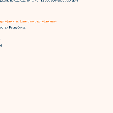
кцию по 021/022 ТРТС - от 12 000 рублей. Сроки до 4
ертификаты. Центр по сертификации
остан Республика
0
06