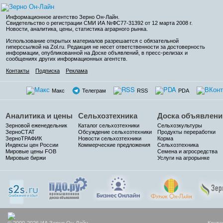
Информационное агентство Зерно Он-Лайн
.
Свидетельство о регистрации СМИ ИА №ФС77-31392 от 12 марта 2008 г.
Новости, аналитика, цены, статистика аграрного рынка.
Использование открытых материалов разрешается с обязательной
гиперссылкой на Zol.ru. Редакция не несет ответственности за достоверность
информации, опубликованной на Доске объявлений, в пресс-релизах и
сообщениях других информационных агентств.
Контакты
Подписка
Реклама
Макс
Телеграм
RSS
PDA
Аналитика и цены
Сельхозтехника
Доска объявлени
Зерновой еженедельник
Каталог сельхозтехники
Сельхозкультуры
ЗерноСТАТ
Обсуждение сельхозтехники
Продукты переработки
ЗерноТРАФИК
Новости сельхозтехники
Корма
Индексы цен России
Коммерческие предложения
Сельхозтехника
Мировые цены FOB
Семена и агросредства
Мировые биржи
Услуги на агрорынке
© 2000-2026 ИА Зерно Он-Лайн
Конта