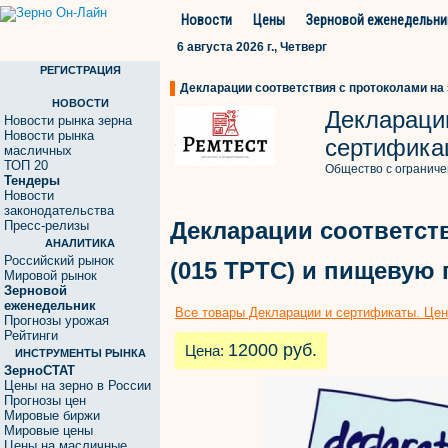
Новости
Цены
Зерновой еженедельни
6 августа 2026 г., Четверг
РЕГИСТРАЦИЯ
Декларации соответствия с протоколами на 
НОВОСТИ
Деклараци
Новости рынка зерна
Новости рынка
сертифика
масличных
ТОП 20
Общество с ограниче
Тендеры
Новости
законодательства
Декларации соответст
Пресс-релизы
АНАЛИТИКА
Российский рынок
(015 ТРТС) и пищевую 
Мировой рынок
Зерновой
еженедельник
Все товары Декларации и сертификаты. Цен
Прогнозы урожая
Рейтинги
12000 руб.
Цена:
ИНСТРУМЕНТЫ РЫНКА
ЗерноСТАТ
Цены на зерно в России
Прогнозы цен
Мировые биржи
Мировые цены
Цены на масличные