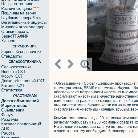
Цены на топливо
new
Розничные цены
Пошлины на зерно
Глубокая переработка
Вегетационные индексы
Мировой агрокалендарь
Ставки фрахта
ЗерноТРАФИК
Хлопок
СПРАВОЧНИК
Зерновой справочник
Стандарты
СЕЛЬХОЗТЕХНИКА
Сельхозтехника
Новости СХТ
Форум СХТ
Доска объявлений СХТ
«Объединение «Союзпищепром» производит п
Каталог СХТ
кормовую смесь, БВМД и премиксы. Научно-об
Статистика
обеспечивают потребности животных в комплек
УЧАСТНИКАМ
скармливают животным в качестве единственн
Доска объявлений
измельченных различных концентратов, обога
аминокислотами и биологически активными ве
Маркетплейс
скармливания животным к сочным, грубым, зер
Объявления
Форум
Комбикорма включают до 20 кормовых компонен
Разделы
разному подобрать из 230 кормовых средств, 
Каталог предприятий
Ни в одной из кормовых культур нет полного 
АПК
веществ, поэтому необходимо балансировать.
Работа
Выставки