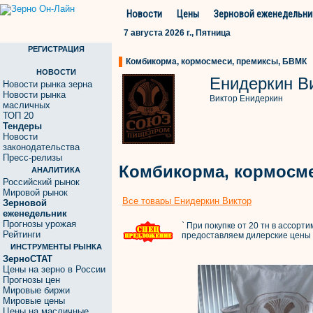
Новости
Цены
Зерновой еженедельни
7 августа 2026 г., Пятница
РЕГИСТРАЦИЯ
Комбикорма, кормосмеси, премиксы, БВМК
НОВОСТИ
Енидеркин В
Новости рынка зерна
Новости рынка
Виктор Енидеркин
масличных
ТОП 20
Тендеры
Новости
законодательства
Пресс-релизы
Комбикорма, кормосм
АНАЛИТИКА
Российский рынок
Мировой рынок
Все товары Енидеркин Виктор
Зерновой
еженедельник
Прогнозы урожая
`
При покупке от 20 тн в ассорти
Рейтинги
предоставляем дилерские цены
ИНСТРУМЕНТЫ РЫНКА
ЗерноСТАТ
Цены на зерно в России
Прогнозы цен
Мировые биржи
Мировые цены
Цены на масличные