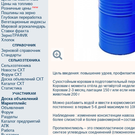
Цены на топливо
new
Розничные цены
Пошлины на зерно
Глубокая переработка
Вегетационные индексы
Мировой агрокалендарь
Ставки фрахта
ЗерноТРАФИК
Хлопок
СПРАВОЧНИК
Зерновой справочник
Стандарты
СЕЛЬХОЗТЕХНИКА
Сельхозтехника
Новости СХТ
Цель введения: повышение удоев, профилактика
Форум СХТ
Доска объявлений СХТ
Сухостойным коровам в подготовительный перио
Каталог СХТ
Коровам с момента отёла до четвёртой недели 
Статистика
Коровам 2-3 месяц лактации 150 г или если н
УЧАСТНИКАМ
животным 200 г
Доска объявлений
Можно разбавить водой и ввести в кормосмеси
Маркетплейс
постепенно: в первые 5-6 дней максимум по 100
Объявления
Форум
Наблюдение : изменение консистенции навоза •
Разделы
более слизистой и более равномерной • соста
Каталог предприятий
АПК
Пропиленгликоль – это глюкопластичное соеди
Работа
синтезе углеводных соеднинений (глюконеоген
Выставки