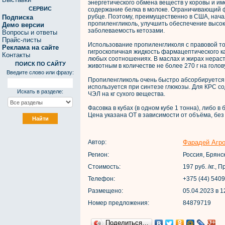
энергетического обмена веществ у коровы и и
СЕРВИС
содержание белка в молоке. Ограничивающий ф
рубце. Поэтому, преимущественно в США, начал
Подписка
пропиленгликоль, улучшить обеспечение высок
Демо версии
заболеваемость кетозами.
Вопросы и ответы
Прайс-листы
Использование пропиленгликоля с правовой то
Реклама на сайте
гигроскопичная жидкость фармацептического ка
Контакты
любых соотношениях. В маслах и жирах нерас
ПОИСК ПО САЙТУ
животным в количестве не более 270 г на голов
Введите слово или фразу:
Пропиленгликоль очень быстро абсорбируется в
используется при синтезе глюкозы. Для КРС с
Искать в разделе:
ЧЭЛ на кг сухого вещества.
Фасовка в кубах (в одном кубе 1 тонна), либо в 
Цена указана ОТ в зависимости от объёма, без
Автор:
Фарадей Агр
Регион:
Россия, Брянс
Стоимость:
197 руб. /кг.,
Телефон:
+375 (44) 540
Размещено:
05.04.2023 в 1
Номер предложения:
84879719
Поделиться…