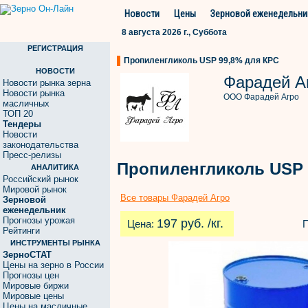
Новости
Цены
Зерновой еженедельни
8 августа 2026 г., Суббота
РЕГИСТРАЦИЯ
Пропиленгликоль USP 99,8% для КРС
НОВОСТИ
Фарадей А
Новости рынка зерна
Новости рынка
ООО Фарадей Агро
масличных
ТОП 20
Тендеры
Новости
законодательства
Пресс-релизы
Пропиленгликоль USP 
АНАЛИТИКА
Российский рынок
Мировой рынок
Все товары Фарадей Агро
Зерновой
еженедельник
Прогнозы урожая
197 руб. /кг.
Цена:
Рейтинги
ИНСТРУМЕНТЫ РЫНКА
ЗерноСТАТ
Цены на зерно в России
Прогнозы цен
Мировые биржи
Мировые цены
Цены на масличные