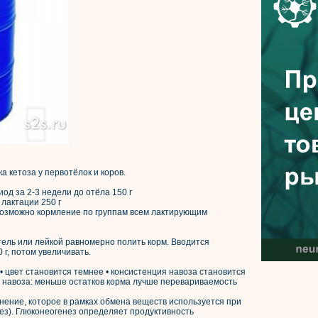
 кетоза у первотёлок и коров.
д за 2-3 недели до отёла 150 г
лактации 250 г
евозможно кормление по группам всем лактирующим
тель или лейкой равномерно полить корм. Вводится
 г, потом увеличивать.
 цвет становится темнее • консистенция навоза становится
в навоза: меньше остатков корма лучше перевариваемость
нение, которое в рамках обмена веществ используется при
ез). Глюконеогенез определяет продуктивность