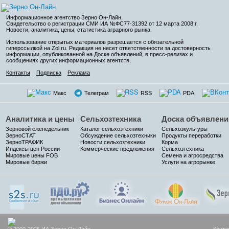
Информационное агентство Зерно Он-Лайн
.
Свидетельство о регистрации СМИ ИА №ФС77-31392 от 12 марта 2008 г.
Новости, аналитика, цены, статистика аграрного рынка.
Использование открытых материалов разрешается с обязательной
гиперссылкой на Zol.ru. Редакция не несет ответственности за достоверность
информации, опубликованной на Доске объявлений, в пресс-релизах и
сообщениях других информационных агентств.
Контакты
Подписка
Реклама
Макс
Телеграм
RSS
PDA
Аналитика и цены
Сельхозтехника
Доска объявлени
Зерновой еженедельник
Каталог сельхозтехники
Сельхозкультуры
ЗерноСТАТ
Обсуждение сельхозтехники
Продукты переработки
ЗерноТРАФИК
Новости сельхозтехники
Корма
Индексы цен России
Коммерческие предложения
Сельхозтехника
Мировые цены FOB
Семена и агросредства
Мировые биржи
Услуги на агрорынке
© 2000-2026 ИА Зерно Он-Лайн
Конта