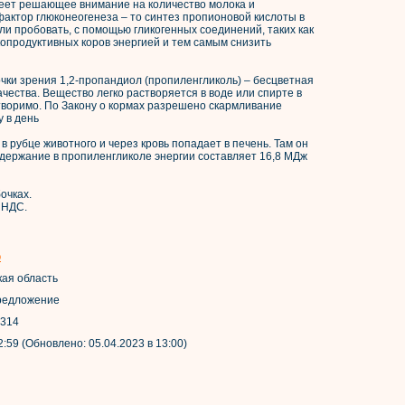
меет решающее внимание на количество молока и
актор глюконеогенеза – то синтез пропионовой кислоты в
и пробовать, с помощью гликогенных соединений, таких как
опродуктивных коров энергией и тем самым снизить
чки зрения 1,2-пропандиол (пропиленгликоль) – бесцветная
чества. Вещество легко растворяется в воде или спирте в
творимо. По Закону о кормах разрешено скармливание
у в день
 рубце животного и через кровь попадает в печень. Там он
одержание в пропиленгликоле энергии составляет 16,8 МДж
бочках.
 НДС.
о
кая область
 Предложение
9314
2:59 (Обновлено: 05.04.2023 в 13:00)