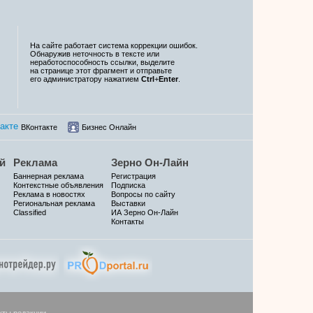
На сайте работает система коррекции ошибок.
Обнаружив неточность в тексте или
неработоспособность ссылки, выделите
на странице этот фрагмент и отправьте
его администратору нажатием
Ctrl
+
Enter
.
ВКонтакте
Бизнес Онлайн
й
Реклама
Зерно Он-Лайн
Баннерная реклама
Регистрация
Контекстные объявления
Подписка
Реклама в новостях
Вопросы по сайту
Региональная реклама
Выставки
Classified
ИА Зерно Он-Лайн
Контакты
кты редакции