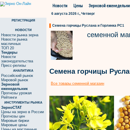
Новости
Цены
Зерновой еженедельни
6 августа 2026 г., Четверг
РЕГИСТРАЦИЯ
Семена горчицы Руслана и Горлинка РС1
НОВОСТИ
семенной ма
Новости рынка зерна
Новости рынка
масличных
ТОП 20
Тендеры
Новости
законодательства
Пресс-релизы
Семена горчицы Русла
АНАЛИТИКА
Российский рынок
Мировой рынок
Все товары семенной магазин
Зерновой
еженедельник
Прогнозы урожая
Рейтинги
ИНСТРУМЕНТЫ РЫНКА
ЗерноСТАТ
Цены на зерно в России
Прогнозы цен
Мировые биржи
Мировые цены
Цены на масличные