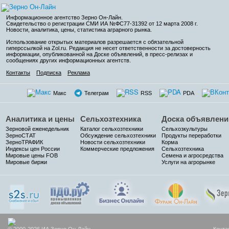
Информационное агентство Зерно Он-Лайн
.
Свидетельство о регистрации СМИ ИА №ФС77-31392 от 12 марта 2008 г.
Новости, аналитика, цены, статистика аграрного рынка.
Использование открытых материалов разрешается с обязательной
гиперссылкой на Zol.ru. Редакция не несет ответственности за достоверность
информации, опубликованной на Доске объявлений, в пресс-релизах и
сообщениях других информационных агентств.
Контакты
Подписка
Реклама
Макс
Телеграм
RSS
PDA
Аналитика и цены
Сельхозтехника
Доска объявлени
Зерновой еженедельник
Каталог сельхозтехники
Сельхозкультуры
ЗерноСТАТ
Обсуждение сельхозтехники
Продукты переработки
ЗерноТРАФИК
Новости сельхозтехники
Корма
Индексы цен России
Коммерческие предложения
Сельхозтехника
Мировые цены FOB
Семена и агросредства
Мировые биржи
Услуги на агрорынке
© 2000-2026 ИА Зерно Он-Лайн
Конта