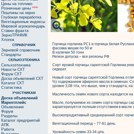
Цены на топливо
new
Розничные цены
Пошлины на зерно
Глубокая переработка
Вегетационные индексы
Мировой агрокалендарь
Ставки фрахта
ЗерноТРАФИК
Хлопок
Горчица горлинка РС1 и горчица белая Русла
СПРАВОЧНИК
фасовка мешки по 50 кг
Зерновой справочник
В наличии 50 тонн
Стандарты
Регион допуска – все регионы РФ
СЕЛЬХОЗТЕХНИКА
Сельхозтехника
Сорт яровой горчицы сарептской Горлинка рек
сидерат.
Новости СХТ
Форум СХТ
Новый сорт горчицы сарептской Горлинка отли
Доска объявлений СХТ
%) содержанием эфирного масла в семенах. Со
Каталог СХТ
уровне 3,08 т/га, что выше, чем у стандарта, на 0
Статистика
УЧАСТНИКАМ
Масличность семян нового сорта находится на у
Доска объявлений
Маркетплейс
Масло, получаемое из семян сорта горчицы сар
Объявления
характеризуется полным отсутствием в масле 
Форум
Высокопродуктивный среднеранний сорт горчи
Разделы
Каталог предприятий
Вегетационный период – 77-81 день.
АПК
Работа
Урожайность семян 33-34 ц/га.
Выставки