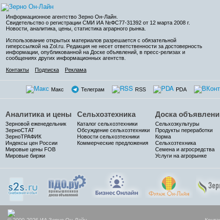
Информационное агентство Зерно Он-Лайн
.
Свидетельство о регистрации СМИ ИА №ФС77-31392 от 12 марта 2008 г.
Новости, аналитика, цены, статистика аграрного рынка.
Использование открытых материалов разрешается с обязательной
гиперссылкой на Zol.ru. Редакция не несет ответственности за достоверность
информации, опубликованной на Доске объявлений, в пресс-релизах и
сообщениях других информационных агентств.
Контакты
Подписка
Реклама
Макс
Телеграм
RSS
PDA
Аналитика и цены
Сельхозтехника
Доска объявлени
Зерновой еженедельник
Каталог сельхозтехники
Сельхозкультуры
ЗерноСТАТ
Обсуждение сельхозтехники
Продукты переработки
ЗерноТРАФИК
Новости сельхозтехники
Корма
Индексы цен России
Коммерческие предложения
Сельхозтехника
Мировые цены FOB
Семена и агросредства
Мировые биржи
Услуги на агрорынке
© 2000-2026 ИА Зерно Он-Лайн
Конта