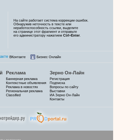
На сайте работает система коррекции ошибок.
Обнаружив неточность в тексте или
неработоспособность ссылки, выделите
на странице этот фрагмент и отправьте
его администратору нажатием
Ctrl
+
Enter
.
ВКонтакте
Бизнес Онлайн
й
Реклама
Зерно Он-Лайн
Баннерная реклама
Регистрация
Контекстные объявления
Подписка
Реклама в новостях
Вопросы по сайту
Региональная реклама
Выставки
Classified
ИА Зерно Он-Лайн
Контакты
кты редакции