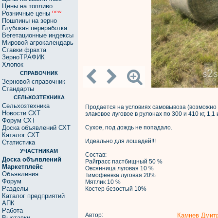
Цены на топливо
new
Розничные цены
Пошлины на зерно
Глубокая переработка
Вегетационные индексы
Мировой агрокалендарь
Ставки фрахта
ЗерноТРАФИК
Хлопок
СПРАВОЧНИК
Зерновой справочник
Стандарты
СЕЛЬХОЗТЕХНИКА
Сельхозтехника
Продается на условиях самовывоза (возможно д
Новости СХТ
злаковое луговое в рулонах по 300 и 410 кг, 1,1
Форум СХТ
Доска объявлений СХТ
Сухое, под дождь не попадало.
Каталог СХТ
Идеально для лошадей!!!
Статистика
УЧАСТНИКАМ
Состав:
Доска объявлений
Райграсс пастбищный 50 %
Маркетплейс
Овсянница луговая 10 %
Объявления
Тимофеевка луговая 20%
Форум
Мятлик 10 %
Разделы
Костер безостый 10%
Каталог предприятий
АПК
Работа
Автор:
Камнев Дмит
Выставки