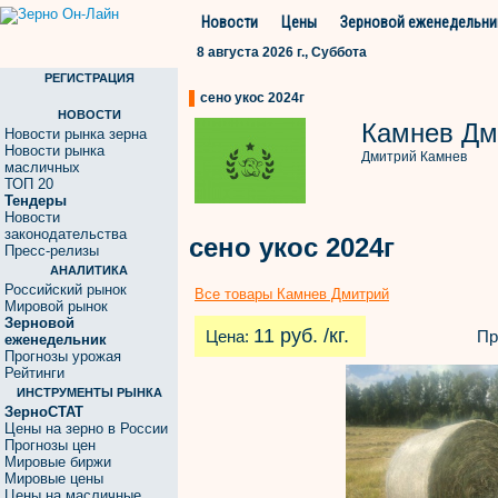
Новости
Цены
Зерновой еженедельни
8 августа 2026 г., Суббота
РЕГИСТРАЦИЯ
сено укос 2024г
НОВОСТИ
Камнев Дм
Новости рынка зерна
Новости рынка
Дмитрий Камнев
масличных
ТОП 20
Тендеры
Новости
законодательства
сено укос 2024г
Пресс-релизы
АНАЛИТИКА
Российский рынок
Все товары Камнев Дмитрий
Мировой рынок
Зерновой
11 руб. /кг.
Цена:
Пр
еженедельник
Прогнозы урожая
Рейтинги
ИНСТРУМЕНТЫ РЫНКА
ЗерноСТАТ
Цены на зерно в России
Прогнозы цен
Мировые биржи
Мировые цены
Цены на масличные