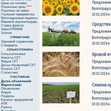
Предложен
Цены на топливо
new
Розничные цены
Волгоградс
Пошлины на зерно
Глубокая переработка
20.02.2024 в 
Вегетационные индексы
Мировой агрокалендарь
Средства
Ставки фрахта
ЗерноТРАФИК
Предложен
Хлопок
Волгоградс
СПРАВОЧНИК
Зерновой справочник
20.02.2024 в 
Стандарты
СЕЛЬХОЗТЕХНИКА
Яровой я
Сельхозтехника
Новости СХТ
Предложен
Форум СХТ
Доска объявлений СХТ
Волгоградс
Каталог СХТ
Статистика
20.02.2024 в 
УЧАСТНИКАМ
Доска объявлений
Cемена н
Маркетплейс
Объявления
Предложен
Форум
Разделы
Волгоградс
Каталог предприятий
АПК
20.02.2024 в 
Работа
Выставки