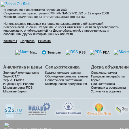
Информационное агентство Зерно Он-Лайн
.
Свидетельство о регистрации СМИ ИА №ФС77-31392 от 12 марта 2008 г.
Новости, аналитика, цены, статистика аграрного рынка.
Использование открытых материалов разрешается с обязательной
гиперссылкой на Zol.ru. Редакция не несет ответственности за достоверность
информации, опубликованной на Доске объявлений, в пресс-релизах и
сообщениях других информационных агентств.
Контакты
Подписка
Реклама
Макс
Телеграм
RSS
PDA
Аналитика и цены
Сельхозтехника
Доска объявлени
Зерновой еженедельник
Каталог сельхозтехники
Сельхозкультуры
ЗерноСТАТ
Обсуждение сельхозтехники
Продукты переработки
ЗерноТРАФИК
Новости сельхозтехники
Корма
Индексы цен России
Коммерческие предложения
Сельхозтехника
Мировые цены FOB
Семена и агросредства
Мировые биржи
Услуги на агрорынке
© 2000-2026 ИА Зерно Он-Лайн
Конта