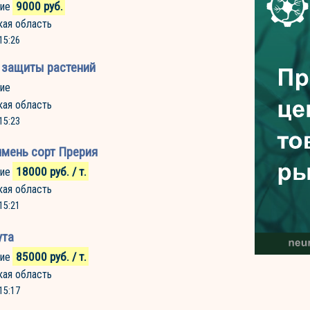
9000
руб.
ие
кая область
15:26
 защиты растений
ие
кая область
15:23
чмень сорт Прерия
18000
руб.
/ т.
ие
кая область
15:21
ута
85000
руб.
/ т.
ие
кая область
15:17