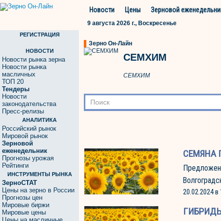
Новости
Цены
Зерновой еженедельни
9 августа 2026 г., Воскресенье
РЕГИСТРАЦИЯ
Зерно Он-Лайн
НОВОСТИ
СЕМХИМ
Новости рынка зерна
Новости рынка
масличных
СЕМХИМ
ТОП 20
Тендеры
Новости
законодательства
Пресс-релизы
АНАЛИТИКА
Российский рынок
Мировой рынок
Зерновой
еженедельник
СЕМЯНА 
Прогнозы урожая
Рейтинги
Предложен
ИНСТРУМЕНТЫ РЫНКА
Волгоградс
ЗерноСТАТ
Цены на зерно в России
20.02.2024 в 
Прогнозы цен
Мировые биржи
ГИБРИДЫ
Мировые цены
Цены на масличные