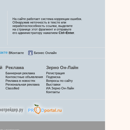
На сайте работает система коррекции ошибок.
Обнаружив неточность в тексте или
неработоспособность ссылки, выделите
на странице этот фрагмент и отправьте
его администратору нажатием
Ctrl
+
Enter
.
ВКонтакте
Бизнес Онлайн
й
Реклама
Зерно Он-Лайн
Баннерная реклама
Регистрация
Контекстные объявления
Подписка
Реклама в новостях
Вопросы по сайту
Региональная реклама
Выставки
Classified
ИА Зерно Он-Лайн
Контакты
кты редакции