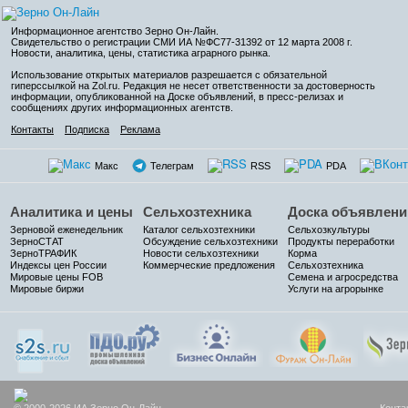
Информационное агентство Зерно Он-Лайн
.
Свидетельство о регистрации СМИ ИА №ФС77-31392 от 12 марта 2008 г.
Новости, аналитика, цены, статистика аграрного рынка.
Использование открытых материалов разрешается с обязательной
гиперссылкой на Zol.ru. Редакция не несет ответственности за достоверность
информации, опубликованной на Доске объявлений, в пресс-релизах и
сообщениях других информационных агентств.
Контакты
Подписка
Реклама
Макс
Телеграм
RSS
PDA
Аналитика и цены
Сельхозтехника
Доска объявлени
Зерновой еженедельник
Каталог сельхозтехники
Сельхозкультуры
ЗерноСТАТ
Обсуждение сельхозтехники
Продукты переработки
ЗерноТРАФИК
Новости сельхозтехники
Корма
Индексы цен России
Коммерческие предложения
Сельхозтехника
Мировые цены FOB
Семена и агросредства
Мировые биржи
Услуги на агрорынке
© 2000-2026 ИА Зерно Он-Лайн
Конта