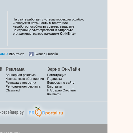
На сайте работает система коррекции ошибок.
Обнаружив неточность в тексте или
неработоспособность ссылки, выделите
на странице этот фрагмент и отправьте
его администратору нажатием
Ctrl
+
Enter
.
ВКонтакте
Бизнес Онлайн
й
Реклама
Зерно Он-Лайн
Баннерная реклама
Регистрация
Контекстные объявления
Подписка
Реклама в новостях
Вопросы по сайту
Региональная реклама
Выставки
Classified
ИА Зерно Он-Лайн
Контакты
кты редакции