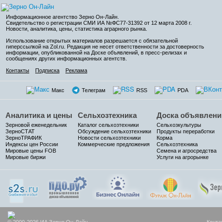
Информационное агентство Зерно Он-Лайн
.
Свидетельство о регистрации СМИ ИА №ФС77-31392 от 12 марта 2008 г.
Новости, аналитика, цены, статистика аграрного рынка.
Использование открытых материалов разрешается с обязательной
гиперссылкой на Zol.ru. Редакция не несет ответственности за достоверность
информации, опубликованной на Доске объявлений, в пресс-релизах и
сообщениях других информационных агентств.
Контакты
Подписка
Реклама
Макс
Телеграм
RSS
PDA
Аналитика и цены
Сельхозтехника
Доска объявлени
Зерновой еженедельник
Каталог сельхозтехники
Сельхозкультуры
ЗерноСТАТ
Обсуждение сельхозтехники
Продукты переработки
ЗерноТРАФИК
Новости сельхозтехники
Корма
Индексы цен России
Коммерческие предложения
Сельхозтехника
Мировые цены FOB
Семена и агросредства
Мировые биржи
Услуги на агрорынке
© 2000-2026 ИА Зерно Он-Лайн
Конта