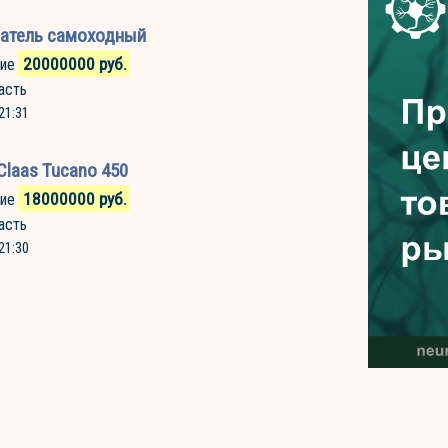
атель самоходный
20000000
руб.
ие
асть
21:31
laas Tucano 450
18000000
руб.
ие
асть
21:30