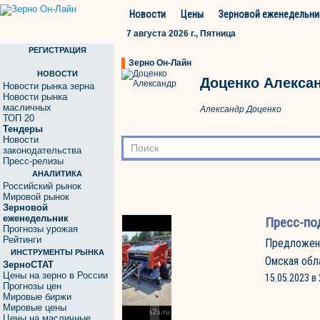
Новости
Цены
Зерновой еженедельни
7 августа 2026 г., Пятница
РЕГИСТРАЦИЯ
Зерно Он-Лайн
НОВОСТИ
Доценко Алекса
Новости рынка зерна
Новости рынка
масличных
Александр Доценко
ТОП 20
Тендеры
Новости
законодательства
Пресс-релизы
АНАЛИТИКА
Российский рынок
Мировой рынок
Зерновой
еженедельник
Пресс-по
Прогнозы урожая
Рейтинги
Предложен
ИНСТРУМЕНТЫ РЫНКА
Омская обл
ЗерноСТАТ
Цены на зерно в России
15.05.2023 в 
Прогнозы цен
Мировые биржи
Мировые цены
Цены на масличные