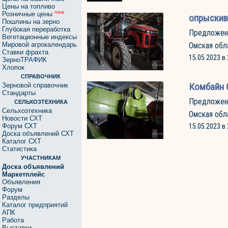
Цены на топливо
new
Розничные цены
опрыскив
Пошлины на зерно
Глубокая переработка
Предложен
Вегетационные индексы
Мировой агрокалендарь
Омская обл
Ставки фрахта
15.05.2023 в 
ЗерноТРАФИК
Хлопок
СПРАВОЧНИК
Комбайн C
Зерновой справочник
Стандарты
Предложен
СЕЛЬХОЗТЕХНИКА
Сельхозтехника
Омская обл
Новости СХТ
Форум СХТ
15.05.2023 в 
Доска объявлений СХТ
Каталог СХТ
Статистика
УЧАСТНИКАМ
Доска объявлений
Маркетплейс
Объявления
Форум
Разделы
Каталог предприятий
АПК
Работа
Выставки