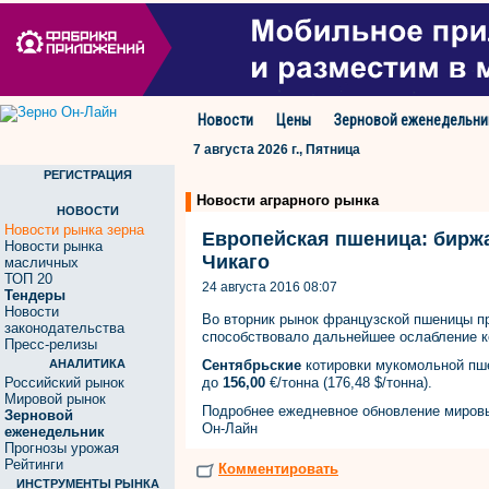
Новости
Цены
Зерновой еженедельни
7 августа 2026 г., Пятница
РЕГИСТРАЦИЯ
Новости аграрного рынка
НОВОСТИ
Новости рынка зерна
Европейская пшеница: бирж
Новости рынка
Чикаго
масличных
ТОП 20
24 августа 2016 08:07
Тендеры
Новости
Во вторник рынок французской пшеницы п
законодательства
способствовало дальнейшее ослабление к
Пресс-релизы
АНАЛИТИКА
Сентябрьские
котировки мукомольной пш
Российский рынок
до
156,00
€/тонна (176,48 $/тонна).
Мировой рынок
Подробнее ежедневное обновление миро
Зерновой
Он-Лайн
еженедельник
Прогнозы урожая
Рейтинги
Комментировать
ИНСТРУМЕНТЫ РЫНКА