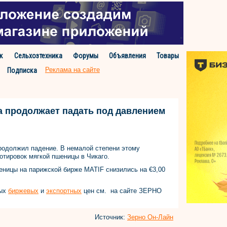
к
Сельхозтехника
Форумы
Объявления
Товары
Реклама на сайте
Подписка
а продолжает падать под давлением
родолжил падение. В немалой степени этому
отировок мягкой пшеницы в Чикаго.
еницы на парижской бирже MATIF снизились на €3,00
вых
биржевых
и
экспортных
цен см. на сайте ЗЕРНО
Источник:
Зерно Он-Лайн