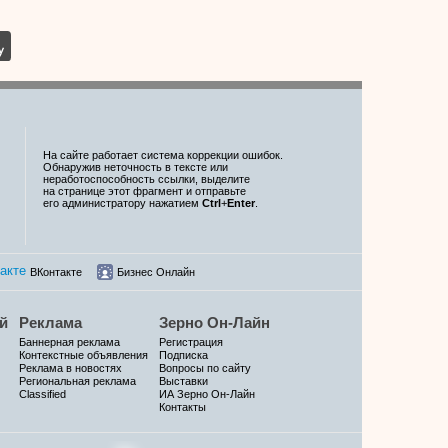
На сайте работает система коррекции ошибок.
Обнаружив неточность в тексте или
неработоспособность ссылки, выделите
на странице этот фрагмент и отправьте
его администратору нажатием
Ctrl
+
Enter
.
ВКонтакте
Бизнес Онлайн
й
Реклама
Зерно Он-Лайн
Баннерная реклама
Регистрация
Контекстные объявления
Подписка
Реклама в новостях
Вопросы по сайту
Региональная реклама
Выставки
Classified
ИА Зерно Он-Лайн
Контакты