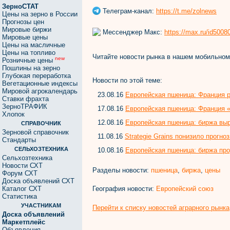
ЗерноСТАТ
Телеграм-канал:
https://t.me/zolnews
Цены на зерно в России
Прогнозы цен
Мировые биржи
Мессенджер Макс:
https://max.ru/id500
Мировые цены
Цены на масличные
Цены на топливо
Читайте новости рынка в нашем мобильно
new
Розничные цены
Пошлины на зерно
Глубокая переработка
Новости по этой теме:
Вегетационные индексы
Мировой агрокалендарь
23.08.16
Европейская пшеница: Франция 
Ставки фрахта
ЗерноТРАФИК
17.08.16
Европейская пшеница: Франция «
Хлопок
12.08.16
Европейская пшеница: биржа вы
СПРАВОЧНИК
Зерновой справочник
11.08.16
Strategie Grains понизило прогно
Стандарты
СЕЛЬХОЗТЕХНИКА
10.08.16
Европейская пшеница: биржа про
Сельхозтехника
Новости СХТ
Разделы новости:
пшеница
,
биржа
,
цены
Форум СХТ
Доска объявлений СХТ
География новости:
Европейский союз
Каталог СХТ
Статистика
УЧАСТНИКАМ
Перейти к списку новостей аграрного рынка
Доска объявлений
Маркетплейс
Объявления