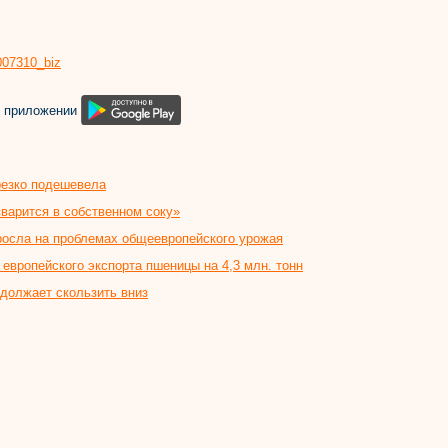
8007310_biz
м приложении
резко подешевела
варится в собственном соку»
росла на проблемах общеевропейского урожая
з европейского экспорта пшеницы на 4,3 млн. тонн
должает скользить вниз