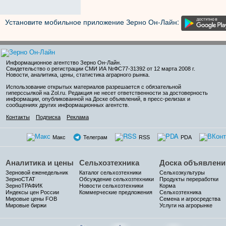
Установите мобильное приложение Зерно Он-Лайн:
Информационное агентство Зерно Он-Лайн
.
Свидетельство о регистрации СМИ ИА №ФС77-31392 от 12 марта 2008 г.
Новости, аналитика, цены, статистика аграрного рынка.
Использование открытых материалов разрешается с обязательной
гиперссылкой на Zol.ru. Редакция не несет ответственности за достоверность
информации, опубликованной на Доске объявлений, в пресс-релизах и
сообщениях других информационных агентств.
Контакты
Подписка
Реклама
Макс
Телеграм
RSS
PDA
Аналитика и цены
Сельхозтехника
Доска объявлени
Зерновой еженедельник
Каталог сельхозтехники
Сельхозкультуры
ЗерноСТАТ
Обсуждение сельхозтехники
Продукты переработки
ЗерноТРАФИК
Новости сельхозтехники
Корма
Индексы цен России
Коммерческие предложения
Сельхозтехника
Мировые цены FOB
Семена и агросредства
Мировые биржи
Услуги на агрорынке