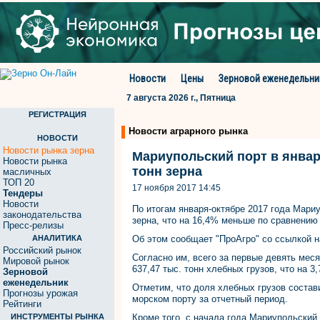
Новости
Цены
Зерновой еженедельни
7 августа 2026 г., Пятница
РЕГИСТРАЦИЯ
Новости аграрного рынка
НОВОСТИ
Новости рынка зерна
Мариупольский порт в январ
Новости рынка
тонн зерна
масличных
ТОП 20
17 ноября 2017 14:45
Тендеры
Новости
По итогам января-октябре 2017 года Мариу
законодательства
зерна, что на 16,4% меньше по сравнению
Пресс-релизы
АНАЛИТИКА
Об этом сообщает "ПроАгро" со ссылкой 
Российский рынок
Согласно им, всего за первые девять мес
Мировой рынок
637,47 тыс. тонн хлебных грузов, что на 3
Зерновой
еженедельник
Отметим, что доля хлебных грузов состав
Прогнозы урожая
морском порту за отчетный период.
Рейтинги
ИНСТРУМЕНТЫ РЫНКА
Кроме того, с начала года Мариупольский 