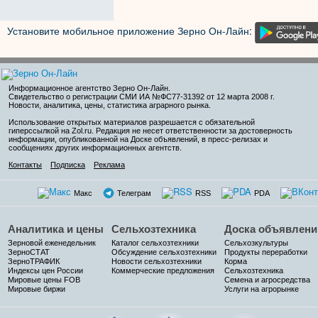
Установите мобильное приложение Зерно Он-Лайн:
Информационное агентство Зерно Он-Лайн
.
Свидетельство о регистрации СМИ ИА №ФС77-31392 от 12 марта 2008 г.
Новости, аналитика, цены, статистика аграрного рынка.
Использование открытых материалов разрешается с обязательной
гиперссылкой на Zol.ru. Редакция не несет ответственности за достоверность
информации, опубликованной на Доске объявлений, в пресс-релизах и
сообщениях других информационных агентств.
Контакты
Подписка
Реклама
Макс
Телеграм
RSS
PDA
Аналитика и цены
Сельхозтехника
Доска объявлени
Зерновой еженедельник
Каталог сельхозтехники
Сельхозкультуры
ЗерноСТАТ
Обсуждение сельхозтехники
Продукты переработки
ЗерноТРАФИК
Новости сельхозтехники
Корма
Индексы цен России
Коммерческие предложения
Сельхозтехника
Мировые цены FOB
Семена и агросредства
Мировые биржи
Услуги на агрорынке