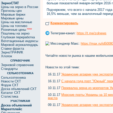
ЗерноСТАТ
больше показателей января-октября 2016 г
Цены на зерно в России
Подчеркнем, что всего с начала 2017 года
Прогнозы цен
16,5% меньше, чем за аналогичный период
Мировые биржи
Мировые цены
Цены на масличные
Комментировать
Цены на топливо
new
Розничные цены
Телеграм-канал:
https://t.me/zolnews
Пошлины на зерно
Глубокая переработка
Вегетационные индексы
Мессенджер Макс:
https://max.ru/id500
Мировой агрокалендарь
Ставки фрахта
ЗерноТРАФИК
Читайте новости рынка в нашем мобильно
Хлопок
СПРАВОЧНИК
Зерновой справочник
Новости по этой теме:
Стандарты
СЕЛЬХОЗТЕХНИКА
16.11.17
Украинские аграрии уже экспорт
Сельхозтехника
16.11.17
С начала года порт "Южный" пер
Новости СХТ
Форум СХТ
10.11.17
Перевалка зерна из морпортов Ук
Доска объявлений СХТ
Каталог СХТ
10.11.17
Морские порты Украины за 10 мес
Статистика
масла
УЧАСТНИКАМ
09.11.17
Украинские аграрии уже экспорт
Доска объявлений
Маркетплейс
Объявления