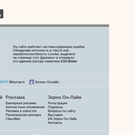
На сайте работает система коррекции ошибок.
Обнаружив неточность в тексте или
неработоспособность ссылки, выделите
на странице этот фрагмент и отправьте
его администратору нажатием
Ctrl
+
Enter
.
ВКонтакте
Бизнес Онлайн
й
Реклама
Зерно Он-Лайн
Баннерная реклама
Регистрация
Контекстные объявления
Подписка
Реклама в новостях
Вопросы по сайту
Региональная реклама
Выставки
Classified
ИА Зерно Он-Лайн
Контакты