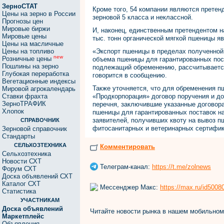
ЗерноСТАТ
Кроме того, 54 компании являются претенд
Цены на зерно в России
зерновой 5 класса и неклассной.
Прогнозы цен
Мировые биржи
И, наконец, единственным претендентом н
Мировые цены
тыс. тонн органической мягкой пшеницы я
Цены на масличные
Цены на топливо
«Экспорт пшеницы в пределах полученной 
new
Розничные цены
объема пшеницы для гарантированных пос
Пошлины на зерно
подлежащий обременению, рассчитывается 
Глубокая переработка
говорится в сообщению.
Вегетационные индексы
Также уточняется, что для обременения 
Мировой агрокалендарь
Ставки фрахта
«Продкорпорация» договор поручения и до
ЗерноТРАФИК
перечня, заключившие указанные договор
Хлопок
пшеницы для гарантированных поставок на
заявителей, получивших квоту на вывоз п
СПРАВОЧНИК
фитосанитарных и ветеринарных сертифик
Зерновой справочник
Стандарты
СЕЛЬХОЗТЕХНИКА
Комментировать
Сельхозтехника
Новости СХТ
Телеграм-канал:
https://t.me/zolnews
Форум СХТ
Доска объявлений СХТ
Каталог СХТ
Мессенджер Макс:
https://max.ru/id500
Статистика
УЧАСТНИКАМ
Доска объявлений
Читайте новости рынка в нашем мобильно
Маркетплейс
Объявления