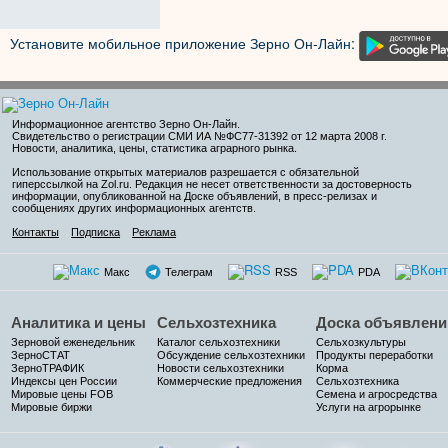
Установите мобильное приложение Зерно Он-Лайн:
Информационное агентство Зерно Он-Лайн
.
Свидетельство о регистрации СМИ ИА №ФС77-31392 от 12 марта 2008 г.
Новости, аналитика, цены, статистика аграрного рынка.
Использование открытых материалов разрешается с обязательной
гиперссылкой на Zol.ru. Редакция не несет ответственности за достоверность
информации, опубликованной на Доске объявлений, в пресс-релизах и
сообщениях других информационных агентств.
Контакты
Подписка
Реклама
Макс
Телеграм
RSS
PDA
Аналитика и цены
Сельхозтехника
Доска объявлени
Зерновой еженедельник
Каталог сельхозтехники
Сельхозкультуры
ЗерноСТАТ
Обсуждение сельхозтехники
Продукты переработки
ЗерноТРАФИК
Новости сельхозтехники
Корма
Индексы цен России
Коммерческие предложения
Сельхозтехника
Мировые цены FOB
Семена и агросредства
Мировые биржи
Услуги на агрорынке