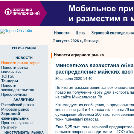
Новости
Цены
Зерновой еженедельни
7 августа 2026 г., Пятница
РЕГИСТРАЦИЯ
Новости аграрного рынка
НОВОСТИ
Новости рынка зерна
Минсельхоз Казахстана обн
Новости рынка
распределение майских квот
масличных
ТОП 20
30 апреля 2020 14:40
Тендеры
Новости
По итогам рассмотрения заявок определе
законодательства
право на получение квоты для экспорта пш
Пресс-релизы
на сайте Минсельхоза РК.
АНАЛИТИКА
Российский рынок
Как следует из сообщения, в предварител
Мировой рынок
квот пшеницы 3 и 4 класса включены 79 к
Зерновой
суммарным объемом 200 тыс. тонн зерновой
еженедельник
тонн пшеницы4 класса).
Прогнозы урожая
Еще 5,25 тыс. тонн зерновой предварител
Рейтинги
сельхозтоваропроизводителям – ТОО «Та
ИНСТРУМЕНТЫ РЫНКА