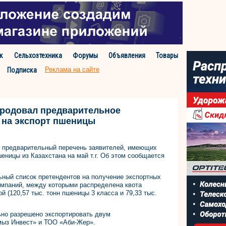
к
Сельхозтехника
Форумы
Объявления
Товары
Реклама на сайте
Подписка
ародовал предварительное
 на экспорт пшеницы
н предварительный перечень заявителей, имеющих
еницы из Казахстана на май т.г. Об этом сообщается
ьный список претендентов на получение экспортных
омпаний, между которыми распределена квота
 (120,57 тыс. тонн пшеницы 3 класса и 79,33 тыс.
ьно разрешено экспортировать двум
мыз Инвест» и ТОО «Аби-Жер».