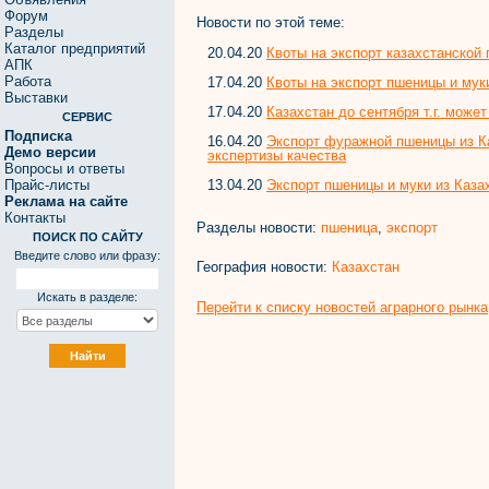
Форум
Новости по этой теме:
Разделы
Каталог предприятий
20.04.20
Квоты на экспорт казахстанской
АПК
Работа
17.04.20
Квоты на экспорт пшеницы и мук
Выставки
17.04.20
Казахстан до сентября т.г. може
СЕРВИС
Подписка
16.04.20
Экспорт фуражной пшеницы из К
Демо версии
экспертизы качества
Вопросы и ответы
13.04.20
Экспорт пшеницы и муки из Каза
Прайс-листы
Реклама на сайте
Контакты
Разделы новости:
пшеница
,
экспорт
ПОИСК ПО САЙТУ
Введите слово или фразу:
География новости:
Казахстан
Искать в разделе:
Перейти к списку новостей аграрного рынка