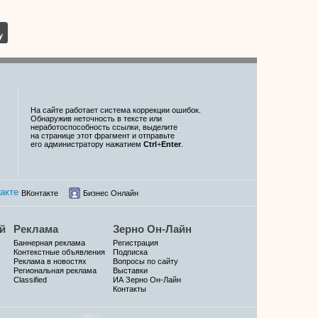
На сайте работает система коррекции ошибок.
Обнаружив неточность в тексте или
неработоспособность ссылки, выделите
на странице этот фрагмент и отправьте
его администратору нажатием
Ctrl
+
Enter
.
ВКонтакте
Бизнес Онлайн
й
Реклама
Зерно Он-Лайн
Баннерная реклама
Регистрация
Контекстные объявления
Подписка
Реклама в новостях
Вопросы по сайту
Региональная реклама
Выставки
Classified
ИА Зерно Он-Лайн
Контакты