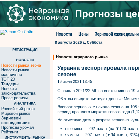
Новости
Цены
Зерновой еженедельни
8 августа 2026 г., Суббота
РЕГИСТРАЦИЯ
Новости аграрного рынка
НОВОСТИ
Новости рынка зерна
Украина экспортировала пер
Новости рынка
сезоне
масличных
ТОП 20
19 июля 2021 13:45
Тендеры
Новости
С начала 2021/22 МГ по состоянию на 19 и
законодательства
Пресс-релизы
Об этом свидетельствуют данные Министе
АНАЛИТИКА
Экспорт зерновых с начала сезона на 108 
Российский рынок
период прошлого маркетингового года (1,12
Мировой рынок
Зерновой
На отчетную дату в разрезе зерновых куль
еженедельник
Прогнозы урожая
пшеницы — 292 тыс. т (на ▼120 тыс. т
Рейтинги
ячменя — 207 тыс. т (▼94 тыс. т, 31%)
ИНСТРУМЕНТЫ РЫНКА