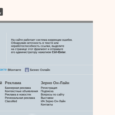
На сайте работает система коррекции ошибок.
Обнаружив неточность в тексте или
неработоспособность ссылки, выделите
на странице этот фрагмент и отправьте
его администратору нажатием
Ctrl
+
Enter
.
ВКонтакте
Бизнес Онлайн
й
Реклама
Зерно Он-Лайн
Баннерная реклама
Регистрация
Контекстные объявления
Подписка
Реклама в новостях
Вопросы по сайту
Региональная реклама
Выставки
Classified
ИА Зерно Он-Лайн
Контакты