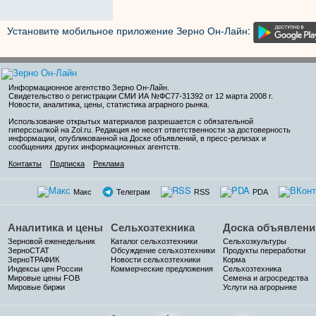
Установите мобильное приложение Зерно Он-Лайн:
Информационное агентство Зерно Он-Лайн
.
Свидетельство о регистрации СМИ ИА №ФС77-31392 от 12 марта 2008 г.
Новости, аналитика, цены, статистика аграрного рынка.
Использование открытых материалов разрешается с обязательной
гиперссылкой на Zol.ru. Редакция не несет ответственности за достоверность
информации, опубликованной на Доске объявлений, в пресс-релизах и
сообщениях других информационных агентств.
Контакты
Подписка
Реклама
Макс
Телеграм
RSS
PDA
Аналитика и цены
Сельхозтехника
Доска объявлени
Зерновой еженедельник
Каталог сельхозтехники
Сельхозкультуры
ЗерноСТАТ
Обсуждение сельхозтехники
Продукты переработки
ЗерноТРАФИК
Новости сельхозтехники
Корма
Индексы цен России
Коммерческие предложения
Сельхозтехника
Мировые цены FOB
Семена и агросредства
Мировые биржи
Услуги на агрорынке