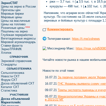
ржи — 3,7 тыс. т (▲3,5 тыс. т, в 18,5 р
ЗерноСТАТ
кукурузы — 498 тыс. т (▲102 тыс. т, 2
Цены на зерно в России
Прогнозы цен
Напомним, что аграрии всех областей Укр
Мировые биржи
культур. По состоянию на 15 июля сельхо
Мировые цены
зерновых и бобовых культур с площади 1,3 
Цены на масличные
Цены на топливо
new
Розничные цены
Комментировать
Пошлины на зерно
Глубокая переработка
Вегетационные индексы
Телеграм-канал:
https://t.me/zolnews
Мировой агрокалендарь
Ставки фрахта
Мессенджер Макс:
https://max.ru/id500
ЗерноТРАФИК
Хлопок
СПРАВОЧНИК
Читайте новости рынка в нашем мобильно
Зерновой справочник
Стандарты
СЕЛЬХОЗТЕХНИКА
Новости по этой теме:
Сельхозтехника
Новости СХТ
16.07.21
За первую половину июля Украин
Форум СХТ
Доска объявлений СХТ
16.07.21
ГНС Украины выявила схему «нет
Каталог СХТ
09.07.21
Темпы экспорта пшеницы и кукур
Статистика
УЧАСТНИКАМ
05.07.21
Минагрополитики Украины и учас
Доска объявлений
в 2021/22 МГ
Маркетплейс
05.07.21
Украина за 5 дней нового сезона
Объявления