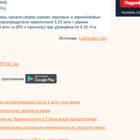
аза);
6%).
аины начали уборку ранних зерновых и зернобобовых
зпроизводители намолотили 5,53 млн т ранних
млн га (9% к прогнозу) при урожайности 4,16 т/га.
Источник:
Latifundist.com
8007310_biz
м приложении
а экспортировала почти 1 млн тонн зерна
ипичного» экспорта зерна
узы из Украины почти в 2 раза выше прошлогодних
тники рынка подписали меморандум об экспорте зерна
 экспортировала 128 тыс. тонн зерна