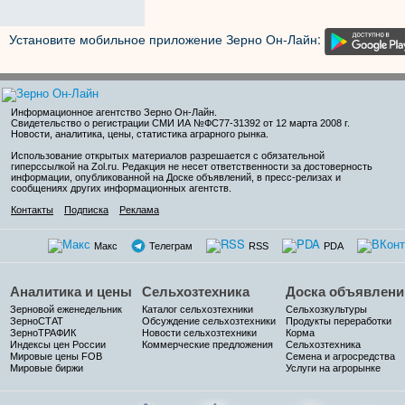
Установите мобильное приложение Зерно Он-Лайн:
Информационное агентство Зерно Он-Лайн
.
Свидетельство о регистрации СМИ ИА №ФС77-31392 от 12 марта 2008 г.
Новости, аналитика, цены, статистика аграрного рынка.
Использование открытых материалов разрешается с обязательной
гиперссылкой на Zol.ru. Редакция не несет ответственности за достоверность
информации, опубликованной на Доске объявлений, в пресс-релизах и
сообщениях других информационных агентств.
Контакты
Подписка
Реклама
Макс
Телеграм
RSS
PDA
Аналитика и цены
Сельхозтехника
Доска объявлени
Зерновой еженедельник
Каталог сельхозтехники
Сельхозкультуры
ЗерноСТАТ
Обсуждение сельхозтехники
Продукты переработки
ЗерноТРАФИК
Новости сельхозтехники
Корма
Индексы цен России
Коммерческие предложения
Сельхозтехника
Мировые цены FOB
Семена и агросредства
Мировые биржи
Услуги на агрорынке