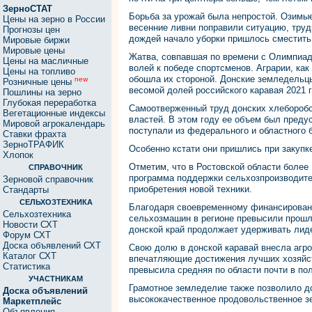
ЗерноСТАТ
Борьба за урожай была непростой. Озимые
Цены на зерно в России
весенние ливни поправили ситуацию, труд
Прогнозы цен
дождей начало уборки пришлось сместить
Мировые биржи
Мировые цены
Жатва, совпавшая по времени с Олимпиадо
Цены на масличные
волей к победе спортсменов. Аграрии, как
Цены на топливо
обошла их стороной. Донские земледельц
new
Розничные цены
весомой долей российского каравая 2021 г
Пошлины на зерно
Глубокая переработка
Самоотверженный труд донских хлеборобо
Вегетационные индексы
властей. В этом году ее объем был преду
Мировой агрокалендарь
поступали из федерального и областного 
Ставки фрахта
ЗерноТРАФИК
Особенно кстати они пришлись при закупке
Хлопок
Отметим, что в Ростовской области более 
СПРАВОЧНИК
программа поддержки сельхозпроизводител
Зерновой справочник
приобретения новой техники.
Стандарты
СЕЛЬХОЗТЕХНИКА
Благодаря своевременному финансирован
Сельхозтехника
сельхозмашин в регионе превысили прошл
Новости СХТ
донской край продолжает удерживать лиде
Форум СХТ
Доска объявлений СХТ
Свою долю в донской каравай внесла агро
Каталог СХТ
впечатляющие достижения лучших хозяйст
Статистика
превысила средняя по области почти в пол
УЧАСТНИКАМ
Грамотное земледелие также позволило до
Доска объявлений
высококачественное продовольственное з
Маркетплейс
Объявления