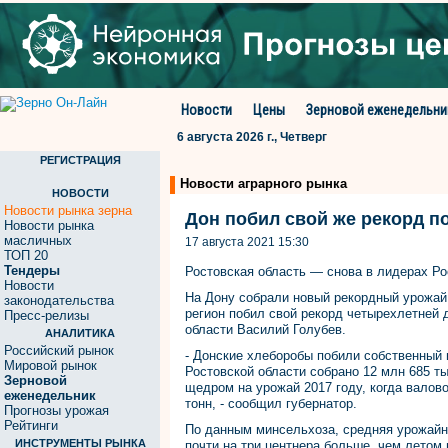
Новости
Цены
Зерновой еженедельни
6 августа 2026 г., Четверг
РЕГИСТРАЦИЯ
Новости аграрного рынка
НОВОСТИ
Новости рынка зерна
Дон побил свой же рекорд по
Новости рынка
масличных
17 августа 2021 15:30
ТОП 20
Тендеры
Ростовская область — снова в лидерах Р
Новости
На Дону собрали новый рекордный урожай
законодательства
регион побил свой рекорд четырехлетней 
Пресс-релизы
области Василий Голубев.
АНАЛИТИКА
Российский рынок
- Донские хлеборобы побили собственный 
Мировой рынок
Ростовской области собрано 12 млн 685 т
Зерновой
щедром на урожай 2017 году, когда валов
еженедельник
тонн, - сообщил губернатор.
Прогнозы урожая
Рейтинги
По данным минсельхоза, средняя урожайно
ИНСТРУМЕНТЫ РЫНКА
почти на три центнера больше, чем летом 