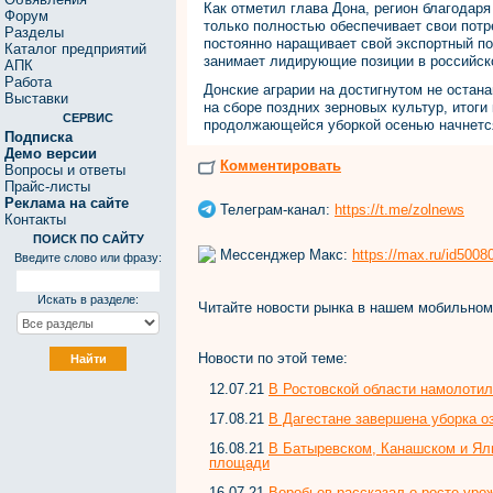
Как отметил глава Дона, регион благодар
Форум
только полностью обеспечивает свои потре
Разделы
постоянно наращивает свой экспортный по
Каталог предприятий
занимает лидирующие позиции в российск
АПК
Работа
Донские аграрии на достигнутом не остан
Выставки
на сборе поздних зерновых культур, итоги
СЕРВИС
продолжающейся уборкой осенью начнется
Подписка
Демо версии
Комментировать
Вопросы и ответы
Прайс-листы
Реклама на сайте
Телеграм-канал:
https://t.me/zolnews
Контакты
ПОИСК ПО САЙТУ
Мессенджер Макс:
https://max.ru/id500
Введите слово или фразу:
Искать в разделе:
Читайте новости рынка в нашем мобильно
Новости по этой теме:
12.07.21
В Ростовской области намолотил
17.08.21
В Дагестане завершена уборка о
16.08.21
В Батыревском, Канашском и Ял
площади
16.07.21
Воробьев рассказал о росте уро