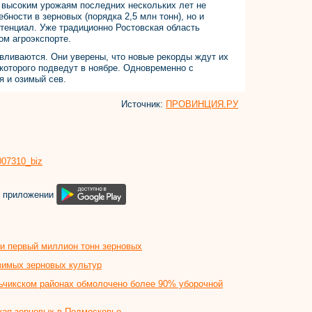
я высоким урожаям последних нескольких лет не
бности в зерновых (порядка 2,5 млн тонн), но и
тенциал. Уже традиционно Ростовская область
ом агроэкспорте.
авливаются. Они уверены, что новые рекорды ждут их
 которого подведут в ноябре. Одновременно с
 и озимый сев.
Источник:
ПРОВИНЦИЯ.РУ
8007310_biz
м приложении
и первый миллион тонн зерновых
зимых зерновых культур
ьчикском районах обмолочено более 90% уборочной
жая зерновых в Подмосковье