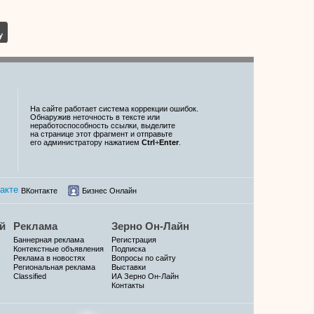
На сайте работает система коррекции ошибок.
Обнаружив неточность в тексте или
неработоспособность ссылки, выделите
на странице этот фрагмент и отправьте
его администратору нажатием
Ctrl
+
Enter
.
ВКонтакте
Бизнес Онлайн
й
Реклама
Зерно Он-Лайн
Баннерная реклама
Регистрация
Контекстные объявления
Подписка
Реклама в новостях
Вопросы по сайту
Региональная реклама
Выставки
Classified
ИА Зерно Он-Лайн
Контакты