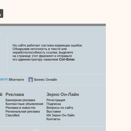
На сайте работает система коррекции ошибок.
Обнаружив неточность в тексте или
неработоспособность ссылки, выделите
на странице этот фрагмент и отправьте
его администратору нажатием
Ctrl
+
Enter
.
ВКонтакте
Бизнес Онлайн
й
Реклама
Зерно Он-Лайн
Баннерная реклама
Регистрация
Контекстные объявления
Подписка
Реклама в новостях
Вопросы по сайту
Региональная реклама
Выставки
Classified
ИА Зерно Он-Лайн
Контакты