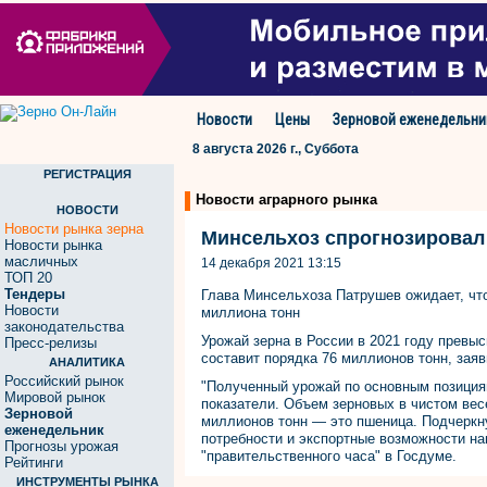
Новости
Цены
Зерновой еженедельни
8 августа 2026 г., Суббота
РЕГИСТРАЦИЯ
Новости аграрного рынка
НОВОСТИ
Новости рынка зерна
Минсельхоз спрогнозировал
Новости рынка
масличных
14 декабря 2021 13:15
ТОП 20
Тендеры
Глава Минсельхоза Патрушев ожидает, что
Новости
миллиона тонн
законодательства
Урожай зерна в России в 2021 году превы
Пресс-релизы
составит порядка 76 миллионов тонн, за
АНАЛИТИКА
Российский рынок
"Полученный урожай по основным позиция
Мировой рынок
показатели. Объем зерновых в чистом весе
Зерновой
миллионов тонн — это пшеница. Подчеркну
еженедельник
потребности и экспортные возможности на
Прогнозы урожая
"правительственного часа" в Госдуме.
Рейтинги
ИНСТРУМЕНТЫ РЫНКА