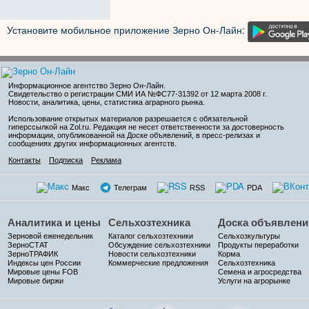
Установите мобильное приложение Зерно Он-Лайн:
Информационное агентство Зерно Он-Лайн
.
Свидетельство о регистрации СМИ ИА №ФС77-31392 от 12 марта 2008 г.
Новости, аналитика, цены, статистика аграрного рынка.
Использование открытых материалов разрешается с обязательной
гиперссылкой на Zol.ru. Редакция не несет ответственности за достоверность
информации, опубликованной на Доске объявлений, в пресс-релизах и
сообщениях других информационных агентств.
Контакты
Подписка
Реклама
Макс
Телеграм
RSS
PDA
Аналитика и цены
Сельхозтехника
Доска объявлени
Зерновой еженедельник
Каталог сельхозтехники
Сельхозкультуры
ЗерноСТАТ
Обсуждение сельхозтехники
Продукты переработки
ЗерноТРАФИК
Новости сельхозтехники
Корма
Индексы цен России
Коммерческие предложения
Сельхозтехника
Мировые цены FOB
Семена и агросредства
Мировые биржи
Услуги на агрорынке