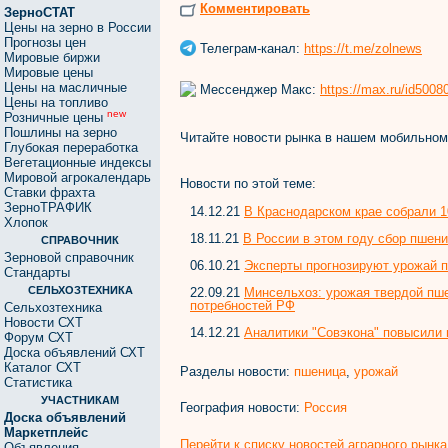
Комментировать
ЗерноСТАТ
Цены на зерно в России
Прогнозы цен
Телеграм-канал:
https://t.me/zolnews
Мировые биржи
Мировые цены
Цены на масличные
Мессенджер Макс:
https://max.ru/id500
Цены на топливо
new
Розничные цены
Пошлины на зерно
Читайте новости рынка в нашем мобильно
Глубокая переработка
Вегетационные индексы
Мировой агрокалендарь
Новости по этой теме:
Ставки фрахта
ЗерноТРАФИК
14.12.21
В Краснодарском крае собрали 1
Хлопок
18.11.21
В России в этом году сбор пшени
СПРАВОЧНИК
Зерновой справочник
06.10.21
Эксперты прогнозируют урожай п
Стандарты
СЕЛЬХОЗТЕХНИКА
22.09.21
Минсельхоз: урожая твердой пш
потребностей РФ
Сельхозтехника
Новости СХТ
14.12.21
Аналитики "Совэкона" повысили 
Форум СХТ
Доска объявлений СХТ
Каталог СХТ
Разделы новости:
пшеница
,
урожай
Статистика
УЧАСТНИКАМ
География новости:
Россия
Доска объявлений
Маркетплейс
Перейти к списку новостей аграрного рынка
Объявления