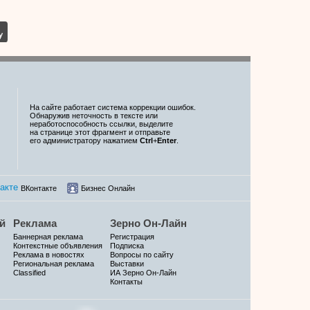
На сайте работает система коррекции ошибок.
Обнаружив неточность в тексте или
неработоспособность ссылки, выделите
на странице этот фрагмент и отправьте
его администратору нажатием
Ctrl
+
Enter
.
ВКонтакте
Бизнес Онлайн
й
Реклама
Зерно Он-Лайн
Баннерная реклама
Регистрация
Контекстные объявления
Подписка
Реклама в новостях
Вопросы по сайту
Региональная реклама
Выставки
Classified
ИА Зерно Он-Лайн
Контакты