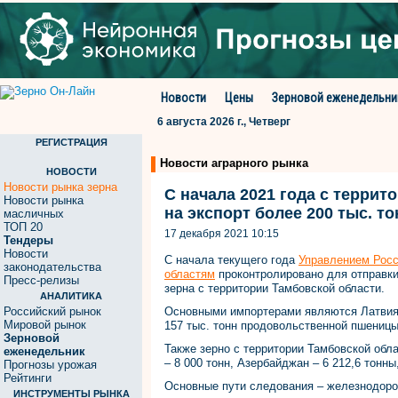
Новости
Цены
Зерновой еженедельни
6 августа 2026 г., Четверг
РЕГИСТРАЦИЯ
Новости аграрного рынка
НОВОСТИ
Новости рынка зерна
С начала 2021 года с терри
Новости рынка
на экспорт более 200 тыс. т
масличных
ТОП 20
17 декабря 2021 10:15
Тендеры
Новости
С начала текущего года
Управлением Росс
законодательства
областям
проконтролировано для отправки 
Пресс-релизы
зерна с территории Тамбовской области.
АНАЛИТИКА
Российский рынок
Основными импортерами являются Латвия 
Мировой рынок
157 тыс. тонн продовольственной пшеницы
Зерновой
Также зерно с территории Тамбовской обла
еженедельник
– 8 000 тонн, Азербайджан – 6 212,6 тонны
Прогнозы урожая
Рейтинги
Основные пути следования – железнодорож
ИНСТРУМЕНТЫ РЫНКА