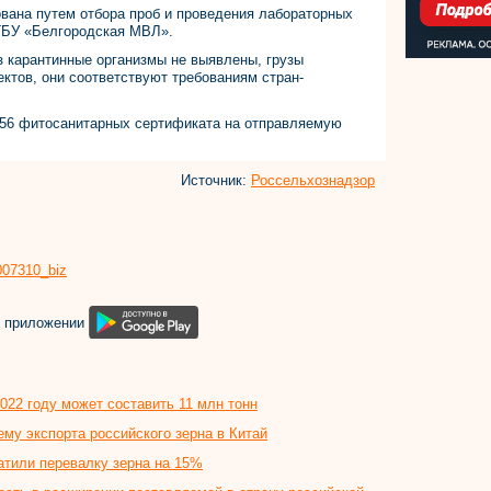
вана путем отбора проб и проведения лабораторных
ГБУ «Белгородская МВЛ».
з карантинные организмы не выявлены, грузы
ктов, они соответствуют требованиям стран-
156 фитосанитарных сертификата на отправляемую
Источник:
Россельхознадзор
8007310_biz
м приложении
2022 году может составить 11 млн тонн
ему экспорта российского зерна в Китай
ратили перевалку зерна на 15%