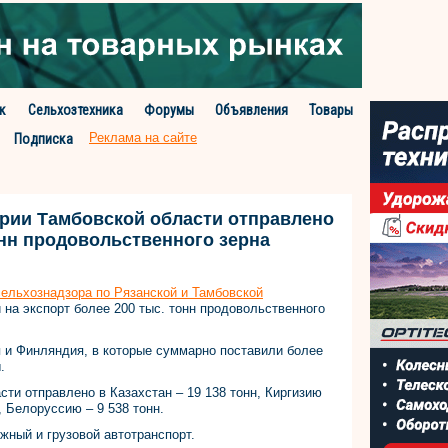
к
Сельхозтехника
Форумы
Объявления
Товары
Реклама на сайте
Подписка
тории Тамбовской области отправлено
онн продовольственного зерна
ельхознадзора по Рязанской и Тамбовской
на экспорт более 200 тыс. тонн продовольственного
и Финляндия, в которые суммарно поставили более
.
сти отправлено в Казахстан – 19 138 тонн, Киргизию
, Белоруссию – 9 538 тонн.
ный и грузовой автотранспорт.