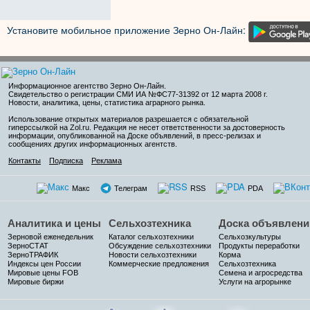
Установите мобильное приложение Зерно Он-Лайн:
Информационное агентство Зерно Он-Лайн
.
Свидетельство о регистрации СМИ ИА №ФС77-31392 от 12 марта 2008 г.
Новости, аналитика, цены, статистика аграрного рынка.
Использование открытых материалов разрешается с обязательной
гиперссылкой на Zol.ru. Редакция не несет ответственности за достоверность
информации, опубликованной на Доске объявлений, в пресс-релизах и
сообщениях других информационных агентств.
Контакты
Подписка
Реклама
Макс
Телеграм
RSS
PDA
Аналитика и цены
Сельхозтехника
Доска объявлени
Зерновой еженедельник
Каталог сельхозтехники
Сельхозкультуры
ЗерноСТАТ
Обсуждение сельхозтехники
Продукты переработки
ЗерноТРАФИК
Новости сельхозтехники
Корма
Индексы цен России
Коммерческие предложения
Сельхозтехника
Мировые цены FOB
Семена и агросредства
Мировые биржи
Услуги на агрорынке