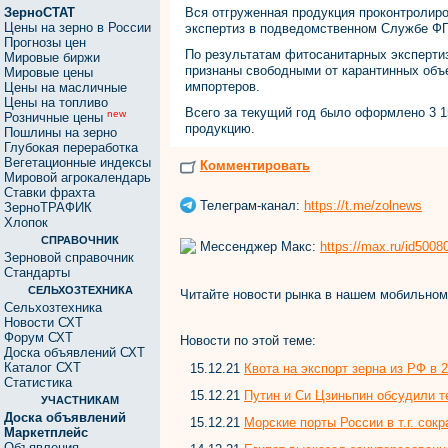
ЗерноСТАТ
Вся отгруженная продукция проконтролиро
Цены на зерно в России
экспертиз в подведомственном Службе Ф
Прогнозы цен
По результатам фитосанитарных эксперти
Мировые биржи
признаны свободными от карантинных объе
Мировые цены
импортеров.
Цены на масличные
Цены на топливо
Всего за текущий год было оформлено 3 
new
Розничные цены
продукцию.
Пошлины на зерно
Глубокая переработка
Вегетационные индексы
Комментировать
Мировой агрокалендарь
Ставки фрахта
Телеграм-канал:
https://t.me/zolnews
ЗерноТРАФИК
Хлопок
СПРАВОЧНИК
Мессенджер Макс:
https://max.ru/id500
Зерновой справочник
Стандарты
СЕЛЬХОЗТЕХНИКА
Читайте новости рынка в нашем мобильно
Сельхозтехника
Новости СХТ
Форум СХТ
Новости по этой теме:
Доска объявлений СХТ
Каталог СХТ
15.12.21
Квота на экспорт зерна из РФ в 
Статистика
15.12.21
Путин и Си Цзиньпин обсудили т
УЧАСТНИКАМ
Доска объявлений
15.12.21
Морские порты России в т.г. сок
Маркетплейс
Объявления