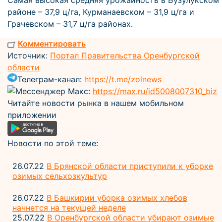
Самая высокая средняя урожайность в Бузулукском
районе – 37,9 ц/га, Курманаевском – 31,9 ц/га и
Грачевском – 31,7 ц/га районах.
Комментировать
Источник:
Портал Правительства Оренбургской
области
Телеграм-канал:
https://t.me/zolnews
Мессенджер Макс:
https://max.ru/id5008007310_biz
Читайте новости рынка в нашем мобильном
приложении
Новости по этой теме:
26.07.22
В Брянской области приступили к уборке
озимых сельхозкультур
26.07.22
В Башкирии уборка озимых хлебов
начнется на текущей неделе
25.07.22
В Оренбургской области убирают озимые