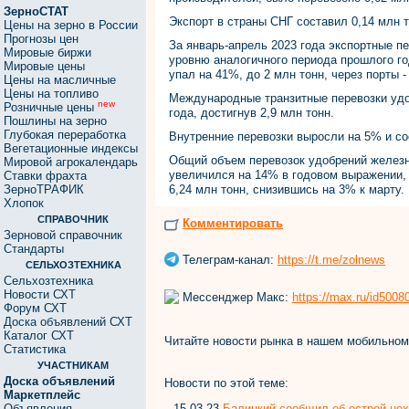
ЗерноСТАТ
Экспорт в страны СНГ составил 0,14 млн т
Цены на зерно в России
Прогнозы цен
За январь-апрель 2023 года экспортные п
Мировые биржи
уровню аналогичного периода прошлого го
Мировые цены
упал на 41%, до 2 млн тонн, через порты -
Цены на масличные
Цены на топливо
Международные транзитные перевозки удо
new
Розничные цены
года, достигнув 2,9 млн тонн.
Пошлины на зерно
Глубокая переработка
Внутренние перевозки выросли на 5% и со
Вегетационные индексы
Общий объем перевозок удобрений железн
Мировой агрокалендарь
увеличился на 14% в годовом выражении, 
Ставки фрахта
ЗерноТРАФИК
6,24 млн тонн, снизившись на 3% к марту.
Хлопок
СПРАВОЧНИК
Комментировать
Зерновой справочник
Стандарты
Телеграм-канал:
https://t.me/zolnews
СЕЛЬХОЗТЕХНИКА
Сельхозтехника
Новости СХТ
Мессенджер Макс:
https://max.ru/id500
Форум СХТ
Доска объявлений СХТ
Каталог СХТ
Читайте новости рынка в нашем мобильно
Статистика
УЧАСТНИКАМ
Доска объявлений
Новости по этой теме:
Маркетплейс
15.03.23
Балицкий сообщил об острой не
Объявления