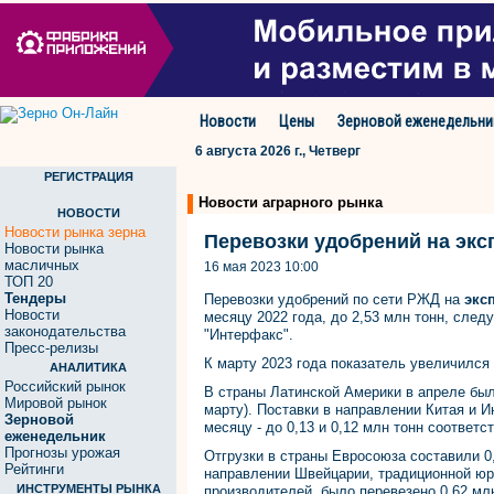
Новости
Цены
Зерновой еженедельни
6 августа 2026 г., Четверг
РЕГИСТРАЦИЯ
Новости аграрного рынка
НОВОСТИ
Новости рынка зерна
Перевозки удобрений на экс
Новости рынка
масличных
16 мая 2023 10:00
ТОП 20
Тендеры
Перевозки удобрений по сети РЖД на
экс
Новости
месяцу 2022 года, до 2,53 млн тонн, след
законодательства
"Интерфакс".
Пресс-релизы
К марту 2023 года показатель увеличился 
АНАЛИТИКА
Российский рынок
В страны Латинской Америки в апреле был
Мировой рынок
марту). Поставки в направлении Китая и 
Зерновой
месяцу - до 0,13 и 0,12 млн тонн соответс
еженедельник
Прогнозы урожая
Отгрузки в страны Евросоюза составили 0
Рейтинги
направлении Швейцарии, традиционной юр
ИНСТРУМЕНТЫ РЫНКА
производителей, было перевезено 0,62 млн 