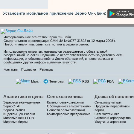
Установите мобильное приложение Зерно Он-Лайн:
Информационное агентство Зерно Он-Лайн
.
Свидетельство о регистрации СМИ ИА №ФС77-31392 от 12 марта 2008 г.
Новости, аналитика, цены, статистика аграрного рынка.
Использование открытых материалов разрешается с обязательной
гиперссылкой на Zol.ru. Редакция не несет ответственности за достоверность
информации, опубликованной на Доске объявлений, в пресс-релизах и
сообщениях других информационных агентств.
Контакты
Подписка
Реклама
Макс
Телеграм
RSS
PDA
Аналитика и цены
Сельхозтехника
Доска объявлени
Зерновой еженедельник
Каталог сельхозтехники
Сельхозкультуры
ЗерноСТАТ
Обсуждение сельхозтехники
Продукты переработки
ЗерноТРАФИК
Новости сельхозтехники
Корма
Индексы цен России
Коммерческие предложения
Сельхозтехника
Мировые цены FOB
Семена и агросредства
Мировые биржи
Услуги на агрорынке