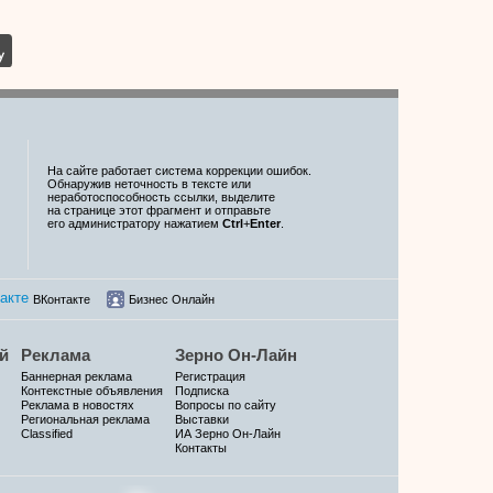
На сайте работает система коррекции ошибок.
Обнаружив неточность в тексте или
неработоспособность ссылки, выделите
на странице этот фрагмент и отправьте
его администратору нажатием
Ctrl
+
Enter
.
ВКонтакте
Бизнес Онлайн
й
Реклама
Зерно Он-Лайн
Баннерная реклама
Регистрация
Контекстные объявления
Подписка
Реклама в новостях
Вопросы по сайту
Региональная реклама
Выставки
Classified
ИА Зерно Он-Лайн
Контакты