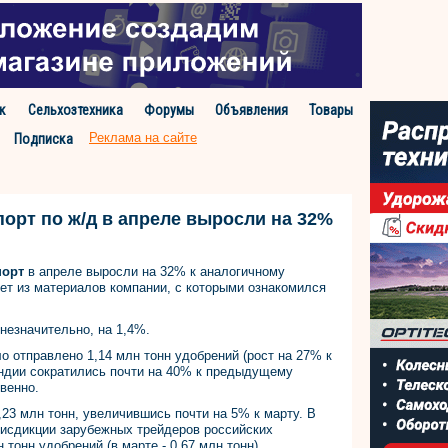
к
Сельхозтехника
Форумы
Объявления
Товары
Реклама на сайте
Подписка
порт по ж/д в апреле выросли на 32%
порт
в апреле выросли на 32% к аналогичному
ует из материалов компании, с которыми ознакомился
незначительно, на 1,4%.
о отправлено 1,14 млн тонн удобрений (рост на 27% к
Индии сократились почти на 40% к предыдущему
твенно.
,23 млн тонн, увеличившись почти на 5% к марту. В
исдикции зарубежных трейдеров российских
тонн удобрений (в марте - 0,67 млн тонн).