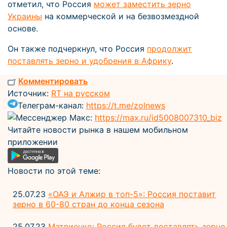
отметил, что Россия
может заместить зерно
Украины
на коммерческой и на безвозмездной
основе.
Он также подчеркнул, что Россия
продолжит
поставлять зерно и удобрения в Африку
.
Комментировать
Источник:
RT на русском
Телеграм-канал:
https://t.me/zolnews
Мессенджер Макс:
https://max.ru/id5008007310_biz
Читайте новости рынка в нашем мобильном
приложении
Новости по этой теме:
25.07.23
«ОАЭ и Алжир в топ-5»: Россия поставит
зерно в 60-80 стран до конца сезона
25.07.23
Матвиенко: Россия будет доставлять зерно