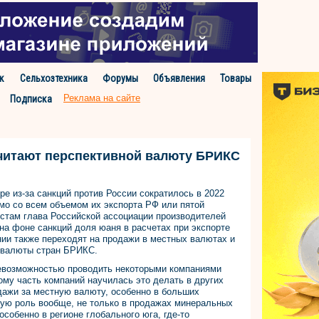
к
Сельхозтехника
Форумы
Объявления
Товары
Реклама на сайте
Подписка
читают перспективной валюту БРИКС
е из-за санкций против России сократилось в 2022
имо со всем объемом их экспорта РФ или пятой
истам глава Российской ассоциации производителей
 на фоне санкций доля юаня в расчетах при экспорте
ии также переходят на продажи в местных валютах и
 валюты стран БРИКС.
невозможностью проводить некоторыми компаниями
тому часть компаний научилась это делать в других
дажи за местную валюту, особенно в больших
шую роль вообще, не только в продажах минеральных
особенно в регионе глобального юга, где-то