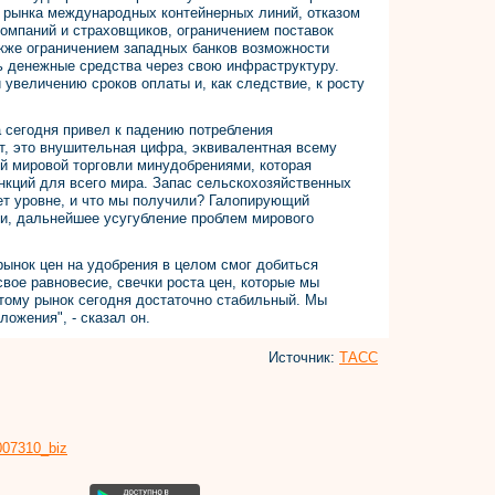
го рынка международных контейнерных линий, отказом
омпаний и страховщиков, ограничением поставок
акже ограничением западных банков возможности
ь денежные средства через свою инфраструктуру.
 увеличению сроков оплаты и, как следствие, к росту
а сегодня привел к падению потребления
 т, это внушительная цифра, эквивалентная всему
ей мировой торговли минудобрениями, которая
анкций для всего мира. Запас сельскохозяйственных
ет уровне, и что мы получили? Галопирующий
и, дальнейшее усугубление проблем мирового
рынок цен на удобрения в целом смог добиться
вое равновесие, свечки роста цен, которые мы
этому рынок сегодня достаточно стабильный. Мы
ложения", - сказал он.
Источник:
ТАСС
8007310_biz