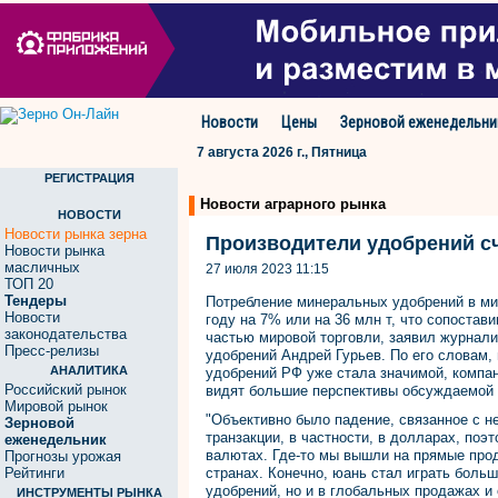
Новости
Цены
Зерновой еженедельни
7 августа 2026 г., Пятница
РЕГИСТРАЦИЯ
Новости аграрного рынка
НОВОСТИ
Новости рынка зерна
Производители удобрений с
Новости рынка
масличных
27 июля 2023 11:15
ТОП 20
Тендеры
Потребление минеральных удобрений в мир
Новости
году на 7% или на 36 млн т, что сопостав
законодательства
частью мировой торговли, заявил журнал
Пресс-релизы
удобрений Андрей Гурьев. По его словам,
АНАЛИТИКА
удобрений РФ уже стала значимой, компан
Российский рынок
видят большие перспективы обсуждаемой
Мировой рынок
"Объективно было падение, связанное с 
Зерновой
транзакции, в частности, в долларах, поэ
еженедельник
валютах. Где-то мы вышли на прямые про
Прогнозы урожая
Рейтинги
странах. Конечно, юань стал играть боль
удобрений, но и в глобальных продажах и 
ИНСТРУМЕНТЫ РЫНКА