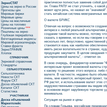
практически полностью заменив собой долл
ЗерноСТАТ
он. Глава РАПУ не стал уточнять, о какой
Цены на зерно в России
может идти речь, но назвал ее "значимой
Прогнозы цен
Мировые биржи
стать китайская система межграничных м
Мировые цены
О валюте БРИКС
Цены на масличные
Цены на топливо
Отвечая на вопрос о возможности создан
new
Розничные цены
интересе к любой реальной альтернативе д
Пошлины на зерно
создании такой валюты можно, потому что
Глубокая переработка
сказать о времени, но если мы говорим о 
Вегетационные индексы
несколько лет, безусловно, единственной
Мировой агрокалендарь
становится юань как наиболее обеспеченн
Ставки фрахта
иметь риски волатильности в странах, куд
ЗерноТРАФИК
продукцию закупаете. В целом ожидания т
Хлопок
альтернативной валюты", - отметил он.
СПРАВОЧНИК
Зерновой справочник
В свою очередь, финдиректор компании "
Стандарты
интересным проект возможной валюты стр
СЕЛЬХОЗТЕХНИКА
к какому то решению этого вопроса: либо п
Сельхозтехника
валюте. В частности, недавно было объяв
Новости СХТ
очень, мне кажется, интересный проект, 
Форум СХТ
РФ растет, и использование валют этих ст
Доска объявлений СХТ
недружественными странами мы видим обра
Каталог СХТ
в основном ведет зарубежную торговлю у
Статистика
минимальна.
УЧАСТНИКАМ
Доска объявлений
Ситуация на рынке и цены
Маркетплейс
По словам Гурьева, российские производи
Объявления