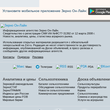
Установите мобильное приложение Зерно Он-Лайн:
Информационное агентство Зерно Он-Лайн
.
Свидетельство о регистрации СМИ ИА №ФС77-31392 от 12 марта 2008 г.
Новости, аналитика, цены, статистика аграрного рынка.
Использование открытых материалов разрешается с обязательной
гиперссылкой на Zol.ru. Редакция не несет ответственности за достоверность
информации, опубликованной на Доске объявлений, в пресс-релизах и
сообщениях других информационных агентств.
Контакты
Подписка
Реклама
Макс
Телеграм
RSS
PDA
Аналитика и цены
Сельхозтехника
Доска объявлени
Зерновой еженедельник
Каталог сельхозтехники
Сельхозкультуры
ЗерноСТАТ
Обсуждение сельхозтехники
Продукты переработки
ЗерноТРАФИК
Новости сельхозтехники
Корма
Индексы цен России
Коммерческие предложения
Сельхозтехника
Мировые цены FOB
Семена и агросредства
Мировые биржи
Услуги на агрорынке