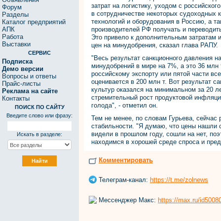
затрат на логистику, уходом с российско
Форум
в сотрудничестве некоторых судоходных к
Разделы
технологий и оборудования в Россию, а т
Каталог предприятий
АПК
производителей РФ получать и переводит
Работа
Это привело к дополнительным затратам и
Выставки
цен на минудобрения, сказал глава РАПУ.
СЕРВИС
"Весь результат санкционного давления н
Подписка
минудобрений в мире на 7%, а это 36 млн
Демо версии
российскому экспорту или пятой части вс
Вопросы и ответы
оценивается в 200 млн т. Вот результат с
Прайс-листы
культур оказался на минимальном за 20 л
Реклама на сайте
стремительный рост продуктовой инфляци
Контакты
голода", - отметил он.
ПОИСК ПО САЙТУ
Введите слово или фразу:
Тем не менее, по словам Гурьева, сейчас 
стабильности. "Я думаю, что цены нашли с
видели в прошлом году, сошли на нет, по
Искать в разделе:
находимся в хорошей среде спроса и пред
Комментировать
Телеграм-канал:
https://t.me/zolnews
Мессенджер Макс:
https://max.ru/id500