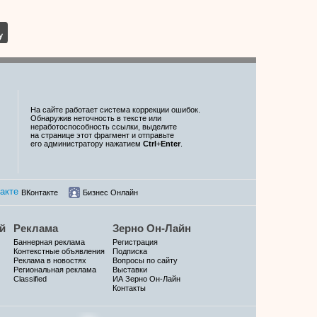
На сайте работает система коррекции ошибок.
Обнаружив неточность в тексте или
неработоспособность ссылки, выделите
на странице этот фрагмент и отправьте
его администратору нажатием
Ctrl
+
Enter
.
ВКонтакте
Бизнес Онлайн
й
Реклама
Зерно Он-Лайн
Баннерная реклама
Регистрация
Контекстные объявления
Подписка
Реклама в новостях
Вопросы по сайту
Региональная реклама
Выставки
Classified
ИА Зерно Он-Лайн
Контакты