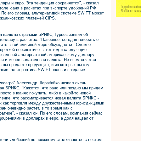
ары и евро. Эта тенденция сохраняется", - сказал
 доле юаня в расчетах при экспорте удобрений РФ
". По его словам, альтернативой системе SWIFT может
ежбанковских платежей CIPS.
ия валюты странами БРИКС, Гурьев заявил об
оллару в расчетах. "Наверное, сегодня говорить о
 это в той или иной мере обсуждается. Сложно
короткой перспективе - этот год и следующие
 реальной альтернативой американскому доллару
ая и менее волатильная валюта. Не всем хочется
а вы продаете продукцию, и из которых вы эту
акие: альтернатива SWIFT, юань и создание
Фосагро" Александр Шарабайко назвал очень
ан БРИКС. "Кажется, что рано или поздно мы придем
росто в юанях покупать, либо в какой-то новой
ление, что рассматривается новая валюта БРИКС -
так как торговля между дружественными юрисдикциями
ран очевидно растет, в то время как с
тное", - сказал он. По его словам, компания сейчас
добрениями в долларах и евро, а доля нацвалют
тели удобрений по-прежнему сталкиваются с ростом