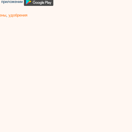
м приложении
ены
,
удобрения