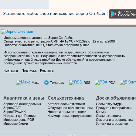
Установите мобильное приложение Зерно Он-Лайн:
Информационное агентство Зерно Он-Лайн
.
Свидетельство о регистрации СМИ ИА №ФС77-31392 от 12 марта 2008 г.
Новости, аналитика, цены, статистика аграрного рынка.
Использование открытых материалов разрешается с обязательной
гиперссылкой на Zol.ru. Редакция не несет ответственности за достоверность
информации, опубликованной на Доске объявлений, в пресс-релизах и
сообщениях других информационных агентств.
Контакты
Подписка
Реклама
Макс
Телеграм
RSS
PDA
Аналитика и цены
Сельхозтехника
Доска объявлени
Зерновой еженедельник
Каталог сельхозтехники
Сельхозкультуры
ЗерноСТАТ
Обсуждение сельхозтехники
Продукты переработки
ЗерноТРАФИК
Новости сельхозтехники
Корма
Индексы цен России
Коммерческие предложения
Сельхозтехника
Мировые цены FOB
Семена и агросредства
Мировые биржи
Услуги на агрорынке