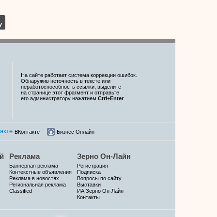
На сайте работает система коррекции ошибок.
Обнаружив неточность в тексте или
неработоспособность ссылки, выделите
на странице этот фрагмент и отправьте
его администратору нажатием
Ctrl
+
Enter
.
ВКонтакте
Бизнес Онлайн
й
Реклама
Зерно Он-Лайн
Баннерная реклама
Регистрация
Контекстные объявления
Подписка
Реклама в новостях
Вопросы по сайту
Региональная реклама
Выставки
Classified
ИА Зерно Он-Лайн
Контакты