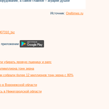
борудование, а самое главное – аграрии душой
Источник:
Oreltimes.ru
8007310_biz
м приложении
ли убирать яровую пшеницу и рапс
олмиллиона тонн зерна
ии собрали более 12 миллионов тонн зерна с 80%
о в Воронежской области
сь в Нижегородской области