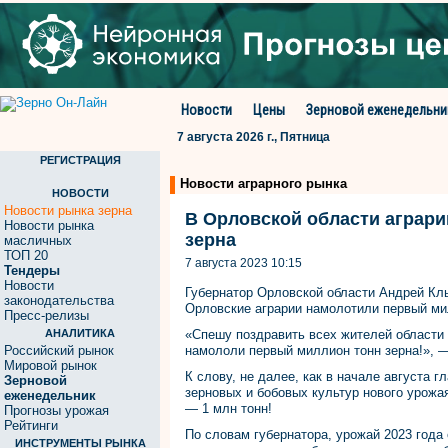
Новости
Цены
Зерновой еженедельни
7 августа 2026 г., Пятница
РЕГИСТРАЦИЯ
Новости аграрного рынка
НОВОСТИ
Новости рынка зерна
В Орловской области аграр
Новости рынка
зерна
масличных
ТОП 20
7 августа 2023 10:15
Тендеры
Новости
Губернатор Орловской области Андрей Клы
законодательства
Орловские аграрии намолотили первый ми
Пресс-релизы
АНАЛИТИКА
«Спешу поздравить всех жителей области
Российский рынок
намололи первый миллион тонн зерна!», —
Мировой рынок
К слову, не далее, как в начале августа г
Зерновой
зерновых и бобовых культур нового урожая
еженедельник
— 1 млн тонн!
Прогнозы урожая
Рейтинги
По словам губернатора, урожай 2023 год
ИНСТРУМЕНТЫ РЫНКА