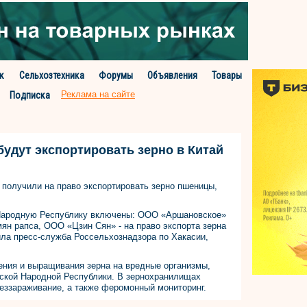
к
Сельхозтехника
Форумы
Объявления
Товары
Реклама на сайте
Подписка
будут экспортировать зерно в Китай
 получили на право экспортировать зерно пшеницы,
 Народную Республику включены: ООО «Аршановское»
мян рапса, ООО «Цзин Сян» - на право экспорта зерна
ила пресс-служба Россельхознадзора по Хакасии,
ения и выращивания зерна на вредные организмы,
ской Народной Республики. В зернохранилищах
еззараживание, а также феромонный мониторинг.