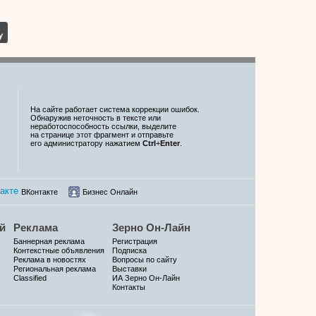
На сайте работает система коррекции ошибок.
Обнаружив неточность в тексте или
неработоспособность ссылки, выделите
на странице этот фрагмент и отправьте
его администратору нажатием
Ctrl
+
Enter
.
ВКонтакте
Бизнес Онлайн
й
Реклама
Зерно Он-Лайн
Баннерная реклама
Регистрация
Контекстные объявления
Подписка
Реклама в новостях
Вопросы по сайту
Региональная реклама
Выставки
Classified
ИА Зерно Он-Лайн
Контакты