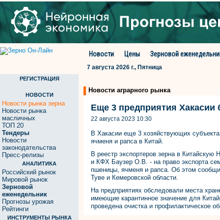
Новости
Цены
Зерновой еженедельни
7 августа 2026 г., Пятница
РЕГИСТРАЦИЯ
Новости аграрного рынка
НОВОСТИ
Новости рынка зерна
Еще 3 предприятия Хакасии 
Новости рынка
масличных
22 августа 2023 10:30
ТОП 20
Тендеры
В Хакасии еще 3 хозяйствующих субъекта
Новости
ячменя и рапса в Китай.
законодательства
В реестр экспортеров зерна в Китайскую
Пресс-релизы
и КФХ Баузер О.В. - на право экспорта се
АНАЛИТИКА
пшеницы, ячменя и рапса. Об этом сообщ
Российский рынок
Туве и Кемеровской области.
Мировой рынок
Зерновой
На предприятиях обследовали места хран
еженедельник
имеющие карантинное значение для Китай
Прогнозы урожая
проведена очистка и профилактическое об
Рейтинги
ИНСТРУМЕНТЫ РЫНКА