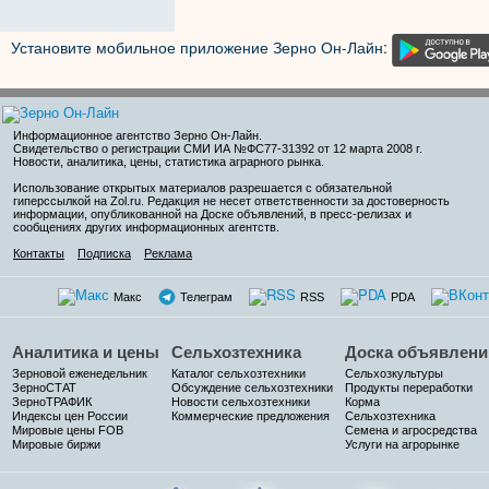
Установите мобильное приложение Зерно Он-Лайн:
Информационное агентство Зерно Он-Лайн
.
Свидетельство о регистрации СМИ ИА №ФС77-31392 от 12 марта 2008 г.
Новости, аналитика, цены, статистика аграрного рынка.
Использование открытых материалов разрешается с обязательной
гиперссылкой на Zol.ru. Редакция не несет ответственности за достоверность
информации, опубликованной на Доске объявлений, в пресс-релизах и
сообщениях других информационных агентств.
Контакты
Подписка
Реклама
Макс
Телеграм
RSS
PDA
Аналитика и цены
Сельхозтехника
Доска объявлени
Зерновой еженедельник
Каталог сельхозтехники
Сельхозкультуры
ЗерноСТАТ
Обсуждение сельхозтехники
Продукты переработки
ЗерноТРАФИК
Новости сельхозтехники
Корма
Индексы цен России
Коммерческие предложения
Сельхозтехника
Мировые цены FOB
Семена и агросредства
Мировые биржи
Услуги на агрорынке