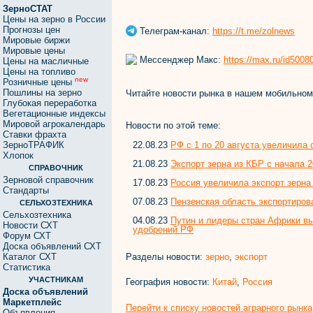
ЗерноСТАТ
Цены на зерно в России
Прогнозы цен
Телеграм-канал:
https://t.me/zolnews
Мировые биржи
Мировые цены
Мессенджер Макс:
https://max.ru/id500
Цены на масличные
Цены на топливо
new
Розничные цены
Пошлины на зерно
Читайте новости рынка в нашем мобильно
Глубокая переработка
Вегетационные индексы
Мировой агрокалендарь
Новости по этой теме:
Ставки фрахта
22.08.23
РФ с 1 по 20 августа увеличила о
ЗерноТРАФИК
Хлопок
21.08.23
Экспорт зерна из КБР с начала 2
СПРАВОЧНИК
Зерновой справочник
17.08.23
Россия увеличила экспорт зерна
Стандарты
07.08.23
Пензенская область экспортиров
СЕЛЬХОЗТЕХНИКА
Сельхозтехника
04.08.23
Путин и лидеры стран Африки вы
Новости СХТ
удобрений РФ
Форум СХТ
Доска объявлений СХТ
Разделы новости:
зерно
,
экспорт
Каталог СХТ
Статистика
УЧАСТНИКАМ
География новости:
Китай
,
Россия
Доска объявлений
Маркетплейс
Перейти к списку новостей аграрного рынка
Объявления