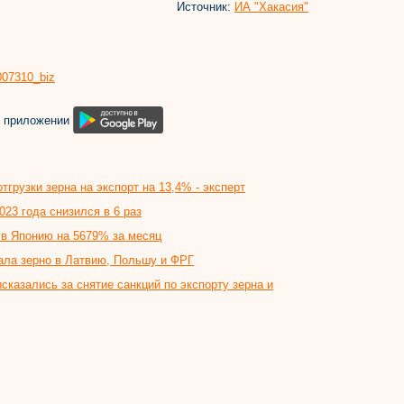
Источник:
ИА "Хакасия"
8007310_biz
м приложении
тгрузки зерна на экспорт на 13,4% - эксперт
023 года снизился в 6 раз
 в Японию на 5679% за месяц
ала зерно в Латвию, Польшу и ФРГ
сказались за снятие санкций по экспорту зерна и