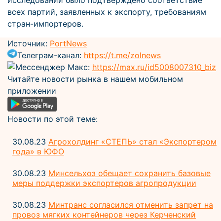
исследований было подтверждено соответствие
всех партий, заявленных к экспорту, требованиям
стран-импортеров.
Источник:
PortNews
Телеграм-канал:
https://t.me/zolnews
Мессенджер Макс:
https://max.ru/id5008007310_biz
Читайте новости рынка в нашем мобильном
приложении
Новости по этой теме:
30.08.23
Агрохолдинг «СТЕПЬ» стал «Экспортером
года» в ЮФО
30.08.23
Минсельхоз обещает сохранить базовые
меры поддержки экспортеров агропродукции
30.08.23
Минтранс согласился отменить запрет на
провоз мягких контейнеров через Керченский