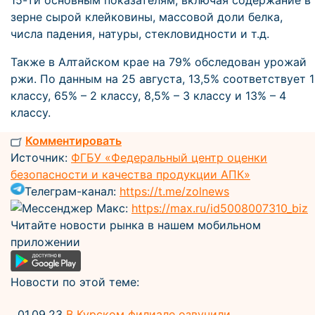
15-ти основным показателям, включая содержание в
зерне сырой клейковины, массовой доли белка,
числа падения, натуры, стекловидности и т.д.
Также в Алтайском крае на 79% обследован урожай
ржи. По данным на 25 августа, 13,5% соответствует 1
классу, 65% – 2 классу, 8,5% – 3 классу и 13% – 4
классу.
Комментировать
Источник:
ФГБУ «Федеральный центр оценки
безопасности и качества продукции АПК»
Телеграм-канал:
https://t.me/zolnews
Мессенджер Макс:
https://max.ru/id5008007310_biz
Читайте новости рынка в нашем мобильном
приложении
Новости по этой теме:
01.09.23
В Курском филиале озвучили