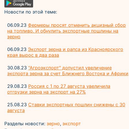
Новости по этой теме:
06.09.23
Фермеры просят отменить акцизный сбор
на топливо. И обнулить экспортные пошлины на
зерно
06.09.23
Экспорт зерна и рапса из Красноярского
края вырос в два раза
30.08.23
"Агроэкспорт" допустил увеличение
экспорта зерна за счет Ближнего Востока и Африки
29.08.23
Россия с 1 по 27 августа увеличила
отгрузки зерна на экспорт на 27%
25.08.23
Ставки экспортных пошлин снижены с 30
августа
Разделы новости:
зерно
,
экспорт