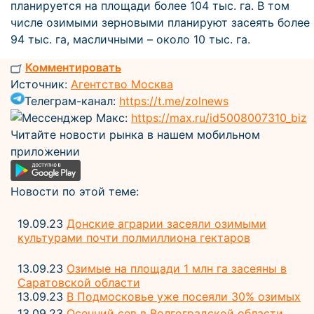
планируется на площади более 104 тыс. га. В том
числе озимыми зерновыми планируют засеять более
94 тыс. га, масличными – около 10 тыс. га.
Комментировать
Источник:
Агентство Москва
Телеграм-канал:
https://t.me/zolnews
Мессенджер Макс:
https://max.ru/id5008007310_biz
Читайте новости рынка в нашем мобильном
приложении
Новости по этой теме:
19.09.23
Донские аграрии засеяли озимыми
культурами почти полмиллиона гектаров
13.09.23
Озимые на площади 1 млн га засеяны в
Саратовской области
13.09.23
В Подмосковье уже посеяли 30% озимых
13.09.23
Осенний сев в Волгоградской области