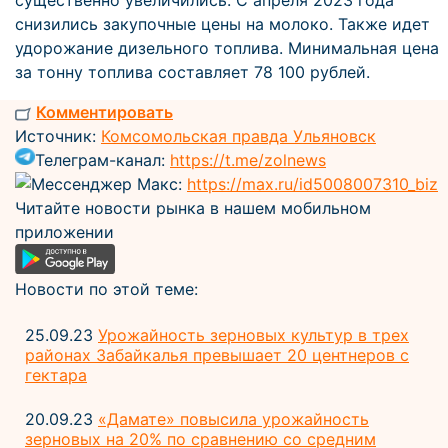
существенно увеличились. С апреля 2023 года
снизились закупочные цены на молоко. Также идет
удорожание дизельного топлива. Минимальная цена
за тонну топлива составляет 78 100 рублей.
Комментировать
Источник:
Комсомольская правда Ульяновск
Телеграм-канал:
https://t.me/zolnews
Мессенджер Макс:
https://max.ru/id5008007310_biz
Читайте новости рынка в нашем мобильном
приложении
Новости по этой теме:
25.09.23
Урожайность зерновых культур в трех
районах Забайкалья превышает 20 центнеров с
гектара
20.09.23
«Дамате» повысила урожайность
зерновых на 20% по сравнению со средним