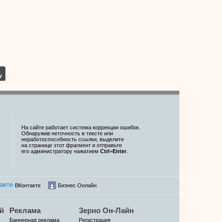
На сайте работает система коррекции ошибок.
Обнаружив неточность в тексте или
неработоспособность ссылки, выделите
на странице этот фрагмент и отправьте
его администратору нажатием
Ctrl
+
Enter
.
ВКонтакте
Бизнес Онлайн
й
Реклама
Зерно Он-Лайн
Баннерная реклама
Регистрация