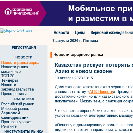
Новости
Цены
Зерновой еженедельни
7 августа 2026 г., Пятница
РЕГИСТРАЦИЯ
Новости аграрного рынка
НОВОСТИ
Новости рынка зерна
Казахстан рискует потерять
Новости рынка
Азию в новом сезоне
масличных
ТОП 20
13 октября 2023 13:15
Тендеры
Новости
Доля экспорта казахстанского зерна в ст
законодательства
заявил агентству «
АПК Новости
» Президе
Пресс-релизы
достаточно критично для казахстанского э
АНАЛИТИКА
покупателей. Между тем, с сентября сокра
Российский рынок
Мировой рынок
Что касается европейских рынков, казахст
Зерновой
условии создания альтернативных маршру
еженедельник
Прогнозы урожая
«Основную доминирующую роль в экспорт
Рейтинги
видим рост в этом направлении, а также 
ИНСТРУМЕНТЫ РЫНКА