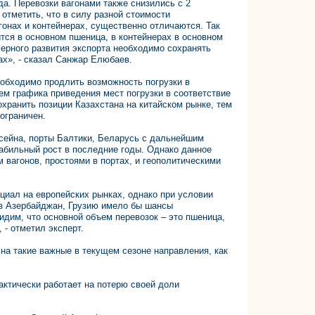
да. Перевозки вагонами также снизились с 2
отметить, что в силу разной стоимости
гонах и контейнерах, существенно отличаются. Так
тся в основном пшеница, в контейнерах в основном
ерного развития экспорта необходимо сохранять
рах», - сказал Санжар Елюбаев.
еобходимо продлить возможность погрузки в
ем графика приведения мест погрузки в соответствие
хранить позиции Казахстана на китайском рынке, тем
ограничен.
ссейна, порты Балтики, Беларусь с дальнейшим
абильный рост в последние годы. Однако данное
 вагонов, простоями в портах, и геополитическими
нциал на европейских рынках, однако при условии
з Азербайджан, Грузию имело бы шансы
идим, что основной объем перевозок – это пшеница,
 - отметил эксперт.
на такие важные в текущем сезоне направления, как
актически работает на потерю своей доли