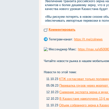
Увеличение транзита российского зерна н
клиентов к более дешевому зерну, что в у
качества нового урожая Казахстана будет 
«Мы рискуем потерять в новом сезоне об
обеспечивать импортные перевозки в полн
Комментировать
Телеграм-канал:
https://t.me/zolnews
Мессенджер Макс:
https://max.ru/id500
Читайте новости рынка в нашем мобильно
Новости по этой теме:
11.10.23
КТЖ согласовал только половину
05.09.23
Перевалка грузов через морпорт
12.10.23
Снижение экспорта зерна и муки
12.10.23
В Казахстане намолочено 13,6 м
11.10.23
Объем собранного зерна в Казах