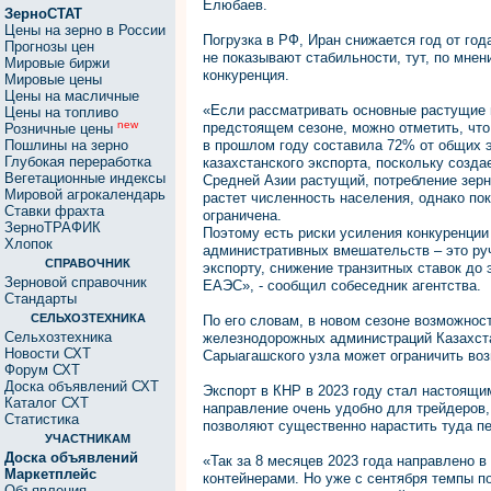
Елюбаев.
ЗерноСТАТ
Цены на зерно в России
Погрузка в РФ, Иран снижается год от го
Прогнозы цен
не показывают стабильности, тут, по мне
Мировые биржи
конкуренция.
Мировые цены
Цены на масличные
«Если рассматривать основные растущие 
Цены на топливо
new
предстоящем сезоне, можно отметить, что
Розничные цены
Пошлины на зерно
в прошлом году составила 72% от общих э
Глубокая переработка
казахстанского экспорта, поскольку созда
Вегетационные индексы
Средней Азии растущий, потребление зерн
Мировой агрокалендарь
растет численность населения, однако по
Ставки фрахта
ограничена.
ЗерноТРАФИК
Поэтому есть риски усиления конкуренции
Хлопок
административных вмешательств – это руч
СПРАВОЧНИК
экспорту, снижение транзитных ставок до
Зерновой справочник
ЕАЭС», - сообщил собеседник агентства.
Стандарты
СЕЛЬХОЗТЕХНИКА
По его словам, в новом сезоне возможнос
Сельхозтехника
железнодорожных администраций Казахстан
Новости СХТ
Сарыагашского узла может ограничить воз
Форум СХТ
Доска объявлений СХТ
Экспорт в КНР в 2023 году стал настоящи
Каталог СХТ
направление очень удобно для трейдеров
Статистика
позволяют существенно нарастить туда пе
УЧАСТНИКАМ
Доска объявлений
«Так за 8 месяцев 2023 года направлено в
Маркетплейс
контейнерами. Но уже с сентября темпы по
Объявления