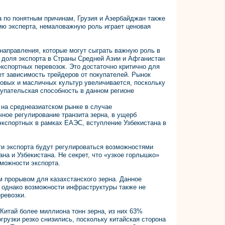
да по понятным причинам, Грузия и Азербайджан также
нию эксперта, немаловажную роль играет ценовая
направления, которые могут сыграть важную роль в
 доля экспорта в Страны Средней Азии и Афганистан
кспортных перевозок. Это достаточно критично для
ет зависимость трейдеров от покупателей. Рынок
овых и масличных культур увеличивается, поскольку
купательская способность в данном регионе
 на среднеазиатском рынке в случае
ное регулирование транзита зерна, в ущерб
 экспортных в рамках ЕАЭС, вступление Узбекистана в
ти экспорта будут регулироваться возможностями
а и Узбекистана. Не секрет, что «узкое горлышко»
можности экспорта.
м прорывом для казахстанского зерна. Данное
, однако возможности инфраструктуры также не
ревозки.
 Китай более миллиона тонн зерна, из них 63%
грузки резко снизились, поскольку китайская сторона