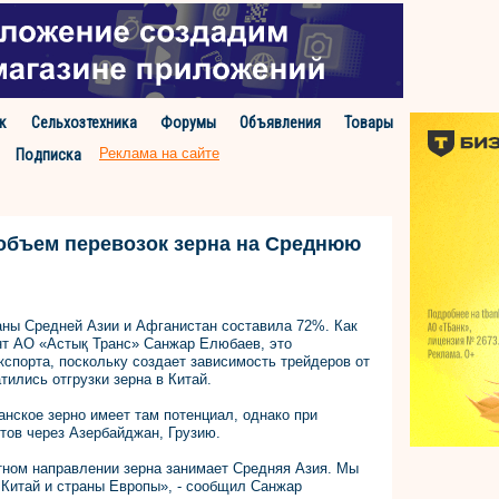
к
Сельхозтехника
Форумы
Объявления
Товары
Реклама на сайте
Подписка
 объем перевозок зерна на Среднюю
раны Средней Азии и Афганистан составила 72%. Как
нт АО «Астық Транс» Санжар Елюбаев, это
кспорта, поскольку создает зависимость трейдеров от
тились отгрузки зерна в Китай.
анское зерно имеет там потенциал, однако при
тов через Азербайджан, Грузию.
ном направлении зерна занимает Средняя Азия. Мы
в Китай и страны Европы», - сообщил Санжар