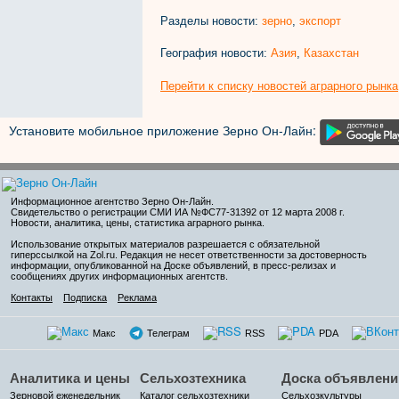
Разделы новости:
зерно
,
экспорт
География новости:
Азия
,
Казахстан
Перейти к списку новостей аграрного рынка
Установите мобильное приложение Зерно Он-Лайн:
Информационное агентство Зерно Он-Лайн
.
Свидетельство о регистрации СМИ ИА №ФС77-31392 от 12 марта 2008 г.
Новости, аналитика, цены, статистика аграрного рынка.
Использование открытых материалов разрешается с обязательной
гиперссылкой на Zol.ru. Редакция не несет ответственности за достоверность
информации, опубликованной на Доске объявлений, в пресс-релизах и
сообщениях других информационных агентств.
Контакты
Подписка
Реклама
Макс
Телеграм
RSS
PDA
Аналитика и цены
Сельхозтехника
Доска объявлени
Зерновой еженедельник
Каталог сельхозтехники
Сельхозкультуры