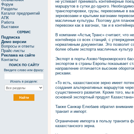
не успевает принимать контейнерные поез
Форум
маршрутов в сутки до одного. Необходимо 
Разделы
транспортировки, грузы, перевозимые в ва
Каталог предприятий
зерновозами и крытыми вагонами перевози
АПК
масличные культуры. Поэтому для планом
Работа
перевозки как в вагонах, так и в контейне
Выставки
СЕРВИС
В компании «Астық Транс» считают, что н
Подписка
контейнера со всех станций, с утверждени
Демо версии
нормативным документам. Это позволит со
Вопросы и ответы
более объем экспорта масличных культур 
Прайс-листы
Реклама на сайте
Экспорт в порты Азово-Черноморского ба
Контакты
экспортом в страны Европы показывает ст
ПОИСК ПО САЙТУ
направление отличается высоким оборотом
Введите слово или фразу:
рисками.
Искать в разделе:
«То есть, казахстанское зерно имеет поте
создания альтернативных маршрутов чере
существенного развития. Кроме того, мы в
основной экспортный продукт Казахстана»,
Также Санжар Елюбаев обратил внимание 
транзит и импорт.
Ограничение импорта в пользу транзита ф
казахстанского зерна.