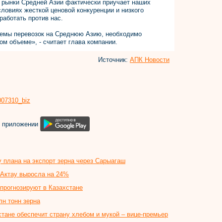
а рынки Средней Азии фактически приучает наших
словиях жесткой ценовой конкуренции и низкого
работать против нас.
ъемы перевозок на Среднюю Азию, необходимо
ом объеме», - считает глава компании.
Источник:
АПК Новости
8007310_biz
м приложении
 плана на экспорт зерна через Сарыагаш
 Актау выросла на 24%
 прогнозируют в Казахстане
лн тонн зерна
стане обеспечит страну хлебом и мукой – вице-премьер