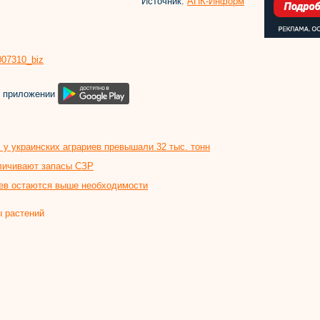
Источник:
АПК-Информ
8007310_biz
м приложении
 у украинских аграриев превышали 32 тыс. тонн
еличивают запасы СЗР
иев остаются выше необходимости
ы растений