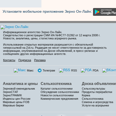
Установите мобильное приложение Зерно Он-Лайн:
Информационное агентство Зерно Он-Лайн
.
Свидетельство о регистрации СМИ ИА №ФС77-31392 от 12 марта 2008 г.
Новости, аналитика, цены, статистика аграрного рынка.
Использование открытых материалов разрешается с обязательной
гиперссылкой на Zol.ru. Редакция не несет ответственности за достоверность
информации, опубликованной на Доске объявлений, в пресс-релизах и
сообщениях других информационных агентств.
Контакты
Подписка
Реклама
Макс
Телеграм
RSS
PDA
Аналитика и цены
Сельхозтехника
Доска объявлени
Зерновой еженедельник
Каталог сельхозтехники
Сельхозкультуры
ЗерноСТАТ
Обсуждение сельхозтехники
Продукты переработки
ЗерноТРАФИК
Новости сельхозтехники
Корма
Индексы цен России
Коммерческие предложения
Сельхозтехника
Мировые цены FOB
Семена и агросредства
Мировые биржи
Услуги на агрорынке