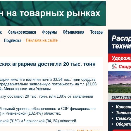
к
Сельхозтехника
Форумы
Объявления
Товары
Реклама на сайте
Подписка
ких аграриев достигли 20 тыс. тонн
рарии имели в наличии почти 33,34 тыс. тонн средств
редварительно заявленную потребность на т.г. (31,03
ба Минагрополитики Украины.
ату составил 20 тыс. тонн, или 108% от заявленной
аибольший уровень обеспеченности СЗР фиксировался
) и Ривненской (132,4%) областях.
кой (91%) и Черкасской (94,1%) областей.