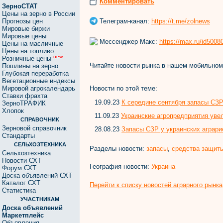
Комментировать
ЗерноСТАТ
Цены на зерно в России
Телеграм-канал:
https://t.me/zolnews
Прогнозы цен
Мировые биржи
Мировые цены
Мессенджер Макс:
https://max.ru/id500
Цены на масличные
Цены на топливо
new
Розничные цены
Читайте новости рынка в нашем мобильно
Пошлины на зерно
Глубокая переработка
Вегетационные индексы
Новости по этой теме:
Мировой агрокалендарь
Ставки фрахта
19.09.23
К середине сентября запасы СЗР
ЗерноТРАФИК
Хлопок
11.09.23
Украинские агропредприятия ув
СПРАВОЧНИК
Зерновой справочник
28.08.23
Запасы СЗР у украинских аграр
Стандарты
СЕЛЬХОЗТЕХНИКА
Разделы новости:
запасы
,
средства защит
Сельхозтехника
Новости СХТ
География новости:
Украина
Форум СХТ
Доска объявлений СХТ
Каталог СХТ
Перейти к списку новостей аграрного рынка
Статистика
УЧАСТНИКАМ
Доска объявлений
Маркетплейс
Объявления