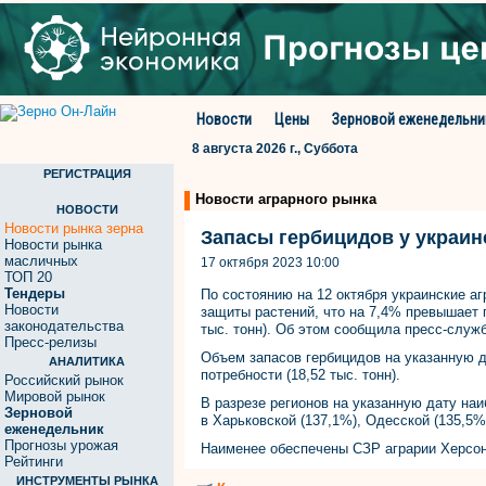
Новости
Цены
Зерновой еженедельни
8 августа 2026 г., Суббота
РЕГИСТРАЦИЯ
Новости аграрного рынка
НОВОСТИ
Новости рынка зерна
Запасы гербицидов у украинс
Новости рынка
масличных
17 октября 2023 10:00
ТОП 20
Тендеры
По состоянию на 12 октября украинские аг
Новости
защиты растений, что на 7,4% превышает п
законодательства
тыс. тонн). Об этом сообщила пресс-служ
Пресс-релизы
Объем запасов гербицидов на указанную д
АНАЛИТИКА
потребности (18,52 тыс. тонн).
Российский рынок
Мировой рынок
В разрезе регионов на указанную дату н
Зерновой
в Харьковской (137,1%), Одесской (135,5%
еженедельник
Прогнозы урожая
Наименее обеспечены СЗР аграрии Херсонс
Рейтинги
ИНСТРУМЕНТЫ РЫНКА