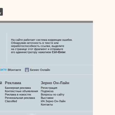
На сайте работает система коррекции ошибок.
Обнаружив неточность в тексте или
неработоспособность ссылки, выделите
на странице этот фрагмент и отправьте
его администратору нажатием
Ctrl
+
Enter
.
ВКонтакте
Бизнес Онлайн
й
Реклама
Зерно Он-Лайн
Баннерная реклама
Регистрация
Контекстные объявления
Подписка
Реклама в новостях
Вопросы по сайту
Региональная реклама
Выставки
Classified
ИА Зерно Он-Лайн
Контакты