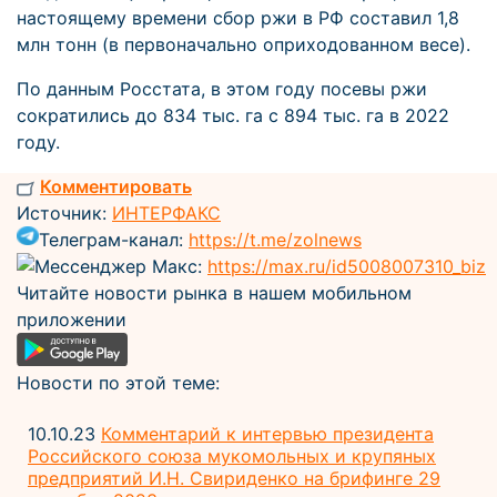
настоящему времени сбор ржи в РФ составил 1,8
млн тонн (в первоначально оприходованном весе).
По данным Росстата, в этом году посевы ржи
сократились до 834 тыс. га с 894 тыс. га в 2022
году.
Комментировать
Источник:
ИНТЕРФАКС
Телеграм-канал:
https://t.me/zolnews
Мессенджер Макс:
https://max.ru/id5008007310_biz
Читайте новости рынка в нашем мобильном
приложении
Новости по этой теме:
10.10.23
Комментарий к интервью президента
Российского союза мукомольных и крупяных
предприятий И.Н. Свириденко на брифинге 29