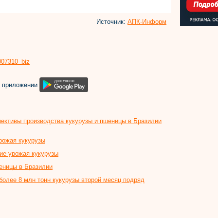
Источник:
АПК-Информ
8007310_biz
м приложении
ективы производства кукурузы и пшеницы в Бразилии
рожая кукурузы
ие урожая кукурузы
еницы в Бразилии
более 8 млн тонн кукурузы второй месяц подряд