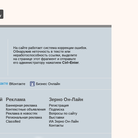
На сайте работает система коррекции ошибок.
Обнаружив неточность в тексте или
неработоспособность ссылки, выделите
на странице этот фрагмент и отправьте
его администратору нажатием
Ctrl
+
Enter
.
ВКонтакте
Бизнес Онлайн
й
Реклама
Зерно Он-Лайн
Баннерная реклама
Регистрация
Контекстные объявления
Подписка
Реклама в новостях
Вопросы по сайту
Региональная реклама
Выставки
Classified
ИА Зерно Он-Лайн
Контакты