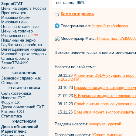
составлял 96%.
ЗерноСТАТ
Цены на зерно в России
Прогнозы цен
Комментировать
Мировые биржи
Мировые цены
Телеграм-канал:
https://t.me/zolnews
Цены на масличные
Цены на топливо
new
Розничные цены
Мессенджер Макс:
https://max.ru/id500
Пошлины на зерно
Глубокая переработка
Вегетационные индексы
Читайте новости рынка в нашем мобильно
Мировой агрокалендарь
Ставки фрахта
ЗерноТРАФИК
Новости по этой теме:
Хлопок
СПРАВОЧНИК
09.11.23
Аналитики USDA ухудшили персп
Зерновой справочник
в 2023/24 МГ
Стандарты
03.10.23
Бразилия ожидает сокращения у
СЕЛЬХОЗТЕХНИКА
Сельхозтехника
21.09.23
В Бразилии ожидается сокращен
Новости СХТ
Форум СХТ
08.12.23
Conab снизил прогноз урожая пш
Доска объявлений СХТ
Каталог СХТ
15.11.23
Бразилия может экспортировать 
Статистика
УЧАСТНИКАМ
Разделы новости:
кукуруза
,
урожай
Доска объявлений
Маркетплейс
География новости:
Южная Америка
Объявления