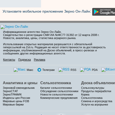
Установите мобильное приложение Зерно Он-Лайн:
Информационное агентство Зерно Он-Лайн
.
Свидетельство о регистрации СМИ ИА №ФС77-31392 от 12 марта 2008 г.
Новости, аналитика, цены, статистика аграрного рынка.
Использование открытых материалов разрешается с обязательной
гиперссылкой на Zol.ru. Редакция не несет ответственности за достоверность
информации, опубликованной на Доске объявлений, в пресс-релизах и
сообщениях других информационных агентств.
Контакты
Подписка
Реклама
Макс
Телеграм
RSS
PDA
Аналитика и цены
Сельхозтехника
Доска объявлени
Зерновой еженедельник
Каталог сельхозтехники
Сельхозкультуры
ЗерноСТАТ
Обсуждение сельхозтехники
Продукты переработки
ЗерноТРАФИК
Новости сельхозтехники
Корма
Индексы цен России
Коммерческие предложения
Сельхозтехника
Мировые цены FOB
Семена и агросредства
Мировые биржи
Услуги на агрорынке