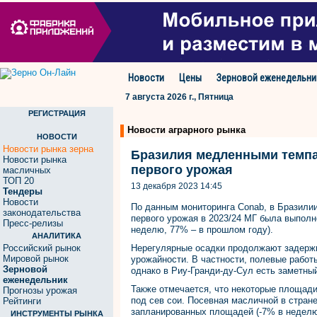
Новости
Цены
Зерновой еженедельни
7 августа 2026 г., Пятница
РЕГИСТРАЦИЯ
Новости аграрного рынка
НОВОСТИ
Новости рынка зерна
Бразилия медленными темпа
Новости рынка
первого урожая
масличных
ТОП 20
13 декабря 2023 14:45
Тендеры
Новости
По данным мониторинга Conab, в Бразилии
законодательства
первого урожая в 2023/24 МГ была выпол
Пресс-релизы
неделю, 77% – в прошлом году).
АНАЛИТИКА
Российский рынок
Нерегулярные осадки продолжают задерж
Мировой рынок
урожайности. В частности, полевые рабо
Зерновой
однако в Риу-Гранди-ду-Сул есть заметный
еженедельник
Также отмечается, что некоторые площади
Прогнозы урожая
под сев сои. Посевная масличной в стран
Рейтинги
запланированных площадей (-7% в неделю)
ИНСТРУМЕНТЫ РЫНКА