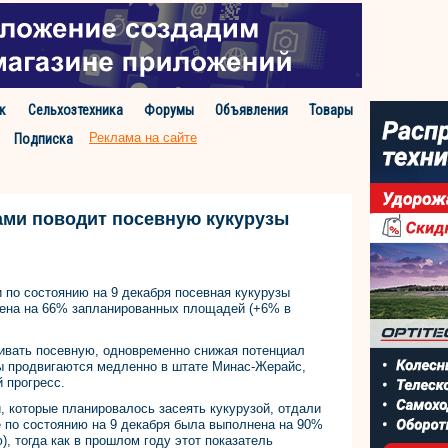
к
Сельхозтехника
Форумы
Объявления
Товары
Реклама на сайте
Подписка
ми поводит посевную кукурузы
 по состоянию на 9 декабря посевная кукурузы
нена на 66% запланированных площадей (+6% в
ивать посевную, одновременно снижая потенциал
ты продвигаются медленно в штате Минас-Жерайс,
 прогресс.
, которые планировалось засеять кукурузой, отдали
е по состоянию на 9 декабря была выполнена на 90%
, тогда как в прошлом году этот показатель