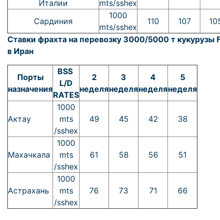
Италии
mts/sshex
1000
Сардиния
110
107
10
mts/sshex
Ставки фрахта на перевозку 3000/5000 т кукурузы F
в Иран
BSS
Порты
2
3
4
5
L/D
назначения
неделя
неделя
неделя
неделя
RATES
1000
Актау
mts
49
45
42
38
/sshex
1000
Махачкала
mts
61
58
56
51
/sshex
1000
Астрахань
mts
76
73
71
66
/sshex