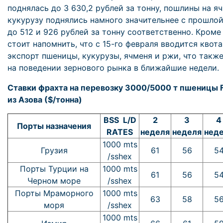
поднялась до 3 630,2 рублей за тонну, пошлины на я
кукурузу поднялись намного значительнее с прошлой
до 512 и 926 рублей за тонну соответственно. Кроме 
стоит напомнить, что с 15-го февраля вводится квота
экспорт пшеницы, кукурузы, ячменя и ржи, что такж
на поведении зернового рынка в ближайшие недели.
Ставки фрахта на перевозку 3000/5000 т пшеницы FI
из Азова ($/тонна)
BSS L/D
2
3
4
Порты назначения
RATES
неделя
неделя
нед
1000 mts
Грузия
61
56
5
/sshex
Порты Турции на
1000 mts
61
56
5
Черном море
/sshex
Порты Мраморного
1000 mts
63
58
5
моря
/sshex
1000 mts