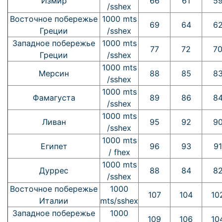
Измир
66
61
5
/sshex
Восточное побережье
1000 mts
69
64
6
Греции
/sshex
Западное побережье
1000 mts
77
72
7
Греции
/sshex
1000 mts
Мерсин
88
85
8
/sshex
1000 mts
Фамагуста
89
86
8
/sshex
1000 mts
Ливан
95
92
9
/sshex
1000 mts
Египет
96
93
91
/ fhex
1000 mts
Дуррес
88
84
8
/sshex
Восточное побережье
1000
107
104
10
Италии
mts/sshex
Западное побережье
1000
109
106
10