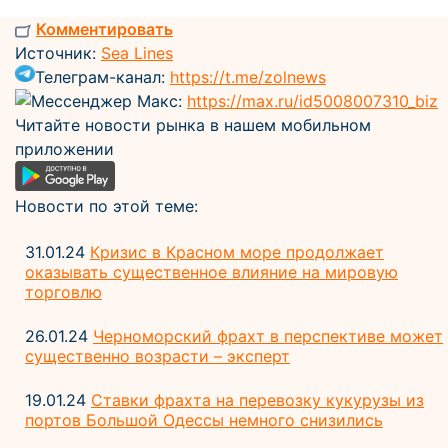
Комментировать
Источник:
Sea Lines
Телеграм-канал:
https://t.me/zolnews
Мессенджер Макс:
https://max.ru/id5008007310_biz
Читайте новости рынка в нашем мобильном
приложении
Новости по этой теме:
31.01.24
Кризис в Красном море продолжает
оказывать существенное влияние на мировую
торговлю
26.01.24
Черноморский фрахт в перспективе может
существенно возрасти – эксперт
19.01.24
Ставки фрахта на перевозку кукурузы из
портов Большой Одессы немного снизились