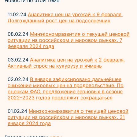
Новости по этой теме:
11.02.24
Аналитика цен на урожай к 9 февраля.
Долгожданный рост цен на подсолнечник
08.02.24
Минэкономразвития о текущей ценовой
ситуации на российском и мировом рынках. 7
февраля 2024 года
03.02.24
Аналитика цен на урожай к 2 февраля.
Активный спрос на кукурузу и ячмень
02.02.24
В январе зафиксировано дальнейшее
снижение мировых цен на продовольствие. По
оценкам ФАО, предложение зерновых в сезоне
2022–2023 годов продолжит сокращаться
01.02.24
Минэкономразвития о текущей ценовой
ситуации на российском и мировом рынках. 31
января 2024 года