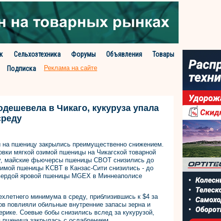
к
Сельхозтехника
Форумы
Объявления
Товары
Реклама на сайте
Подписка
одешевела в Чикаго, кукуруза упала
среду
ы на пшеницу закрылись преимущественно снижением.
ровки мягкой озимой пшеницы на Чикагской товарной
ну, майские фьючерсы пшеницы CBOT снизились до
зимой пшеницы KCBT в Канзас-Сити снизились - до
твердой яровой пшеницы MGEХ в Миннеаполисе
хлетнего минимума в среду, приблизившись к $4 за
ов повлияли обильные внутренние запасы зерна и
рике. Соевые бобы снизились вслед за кукурузой,
ая пшеница закрылась с ослаблением.