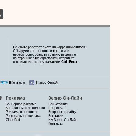
На сайте работает система коррекции ошибок.
Обнаружив неточность в тексте или
неработоспособность ссылки, выделите
на странице этот фрагмент и отправьте
его администратору нажатием
Ctrl
+
Enter
.
ВКонтакте
Бизнес Онлайн
й
Реклама
Зерно Он-Лайн
Баннерная реклама
Регистрация
Контекстные объявления
Подписка
Реклама в новостях
Вопросы по сайту
Региональная реклама
Выставки
Classified
ИА Зерно Он-Лайн
Контакты