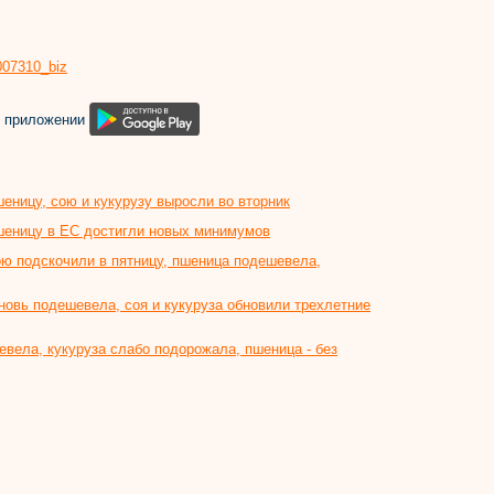
8007310_biz
м приложении
еницу, сою и кукурузу выросли во вторник
пшеницу в ЕС достигли новых минимумов
ою подскочили в пятницу, пшеница подешевела,
новь подешевела, соя и кукуруза обновили трехлетние
евела, кукуруза слабо подорожала, пшеница - без