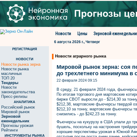
Новости
Цены
Зерновой еженедельни
6 августа 2026 г., Четверг
РЕГИСТРАЦИЯ
Новости аграрного рынка
НОВОСТИ
Новости рынка зерна
Мировой рынок зерна: соя п
Новости рынка
до трехлетнего минимума в 
масличных
ТОП 20
22 февраля 2024 09:15
Тендеры
Новости
В среду, 21 февраля 2024 года, фьючерс
законодательства
По итогам торгового дня мартовские коти
Пресс-релизы
бирже CBOT выросли до - $214,30 за тон
АНАЛИТИКА
$212,38, мартовские фьючерсы твердой о
Российский рынок
$212,10 за тонну, мартовские фьючерсы 
Мировой рынок
снизились - до $242,23 за тонну.
Зерновой
еженедельник
Фьючерсы на кукурузу в США упали до тре
Прогнозы урожая
бушель, поскольку на настроения трейдер
Рейтинги
хорошие перспективы урожая в Южной Аме
ИНСТРУМЕНТЫ РЫНКА
отступив после роста днем ​​ранее, майск