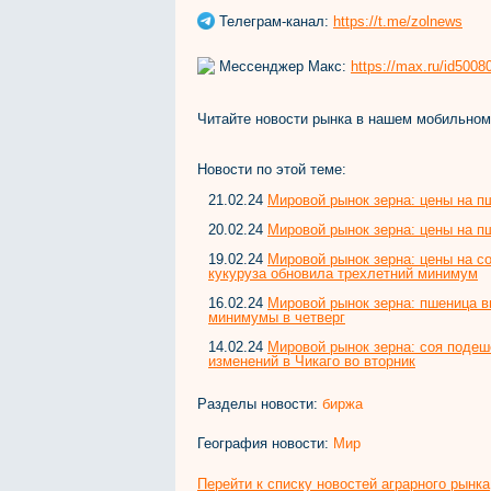
Телеграм-канал:
https://t.me/zolnews
Мессенджер Макс:
https://max.ru/id500
Читайте новости рынка в нашем мобильно
Новости по этой теме:
21.02.24
Мировой рынок зерна: цены на пш
20.02.24
Мировой рынок зерна: цены на 
19.02.24
Мировой рынок зерна: цены на с
кукуруза обновила трехлетний минимум
16.02.24
Мировой рынок зерна: пшеница в
минимумы в четверг
14.02.24
Мировой рынок зерна: соя подеш
изменений в Чикаго во вторник
Разделы новости:
биржа
География новости:
Мир
Перейти к списку новостей аграрного рынка