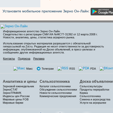
Установите мобильное приложение Зерно Он-Лайн:
Информационное агентство Зерно Он-Лайн
.
Свидетельство о регистрации СМИ ИА №ФС77-31392 от 12 марта 2008 г.
Новости, аналитика, цены, статистика аграрного рынка.
Использование открытых материалов разрешается с обязательной
гиперссылкой на Zol.ru. Редакция не несет ответственности за достоверность
информации, опубликованной на Доске объявлений, в пресс-релизах и
сообщениях других информационных агентств.
Контакты
Подписка
Реклама
Макс
Телеграм
RSS
PDA
Аналитика и цены
Сельхозтехника
Доска объявлени
Зерновой еженедельник
Каталог сельхозтехники
Сельхозкультуры
ЗерноСТАТ
Обсуждение сельхозтехники
Продукты переработки
ЗерноТРАФИК
Новости сельхозтехники
Корма
Индексы цен России
Коммерческие предложения
Сельхозтехника
Мировые цены FOB
Семена и агросредства
Мировые биржи
Услуги на агрорынке