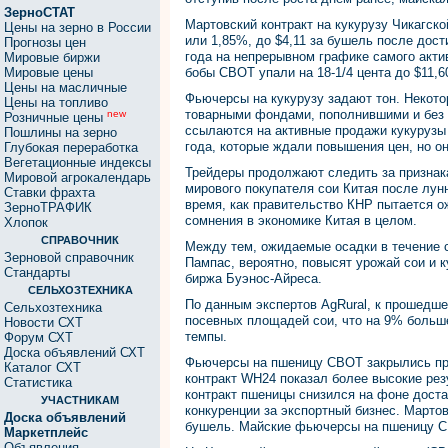
ЗерноСТАТ
Мартовский контракт на кукурузу Чикагско
Цены на зерно в России
или 1,85%, до $4,11 за бушель после дост
Прогнозы цен
года на непрерывном графике самого акти
Мировые биржи
Мировые цены
бобы CBOT упали на 18-1/4 цента до $11,6
Цены на масличные
Фьючерсы на кукурузу задают тон. Некот
Цены на топливо
товарными фондами, пополнившими и без т
new
Розничные цены
ссылаются на активные продажи кукурузы
Пошлины на зерно
года, которые ждали повышения цен, но он
Глубокая переработка
Вегетационные индексы
Трейдеры продолжают следить за признак
Мировой агрокалендарь
мирового покупателя сои Китая после лун
Ставки фрахта
время, как правительство КНР пытается о
ЗерноТРАФИК
сомнения в экономике Китая в целом.
Хлопок
СПРАВОЧНИК
Между тем, ожидаемые осадки в течение 
Зерновой справочник
Пампас, вероятно, повысят урожай сои и к
Стандарты
биржа Буэнос-Айреса.
СЕЛЬХОЗТЕХНИКА
По данным экспертов AgRural, к прошедш
Сельхозтехника
посевных площадей сои, что на 9% больш
Новости СХТ
темпы.
Форум СХТ
Доска объявлений СХТ
Фьючерсы на пшеницу CBOT закрылись пр
Каталог СХТ
контракт WH24 показал более высокие рез
Статистика
контракт пшеницы снизился на фоне дост
УЧАСТНИКАМ
конкуренции за экспортный бизнес. Марто
Доска объявлений
бушель. Майские фьючерсы на пшеницу CB
Маркетплейс
Объявления