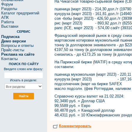
На Чикагской товарно-сырьевой бирже (CBO
Форум
Разделы
пшеница (март 2023) - 214,30 дол./т (19790
Каталог предприятий
кукуруза (март 2023) - 161,81 дол./т (14940
АПК
соя -бобы (март 2023) - 426,50 дол./т (3939
Работа
рис (март 2023) - 893,92 дол./т (82550 
Выставки
рапс (ICE, март 2023) - 574,00 cad/т (39310
СЕРВИС
Французский зерновой рынок в среду сниз
Подписка
мартовские котировки мукомольной пшениц
Демо версии
тонну (в долларовом эквиваленте - до $22
Вопросы и ответы
€197,50 за тонну (в долларовом эквивален
Прайс-листы
Реклама на сайте
снизились - до €173,25 за тонну (в доллар
Контакты
На Парижской бирже (МАTIF) в среду котир
ПОИСК ПО САЙТУ
составили:
Введите слово или фразу:
пшеница мукомольная (март 2023) - 220,11 д
кукуруза (март 2023) - 187,16 дол./т
Искать в разделе:
подсолнечник (март на бирже SAFEX - 8
масло подсолн. (фев Роттердам, наливом FO
Справочно курсы валют на 21.02.2024:
92,3490 руб. = Доллар США
99,5589 руб. = Евро
68,4878 руб. = Канадский доллар
48,4311 руб. = 10 Южноафриканских рэнд
Комментировать