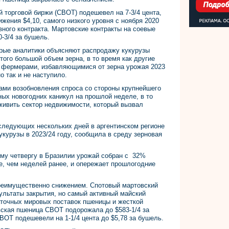
й торговой биржи (CBOT) подешевел на 7-3/4 цента,
ижения $4,10, самого низкого уровня с ноября 2020
вного контракта. Мартовские контракты на соевые
0-3/4 за бушель.
орые аналитики объясняют распродажу кукурузы
ого большой объем зерна, в то время как другие
 фермерами, избавляющимися от зерна урожая 2023
о так и не наступило.
ами возобновления спроса со стороны крупнейшего
ных новогодних каникул на прошлой неделе, в то
живить сектор недвижимости, который вызвал
следующих нескольких дней в аргентинском регионе
укурузы в 2023/24 году, сообщила в среду зерновая
ему четвергу в Бразилии урожай собран с 32%
е, чем неделей ранее, и опережает прошлогодние
еимущественно снижением. Спотовый мартовский
ультаты закрытия, но самый активный майский
аточных мировых поставок пшеницы и жесткой
вская пшеница CBOT подорожала до $583-1/4 за
OT подешевели на 1-1/4 цента до $5,78 за бушель.