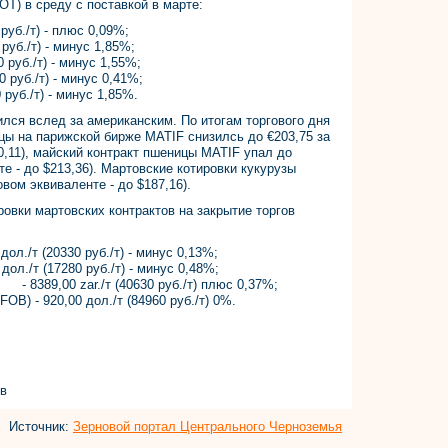
T) в среду с поставкой в марте:
 руб./т) - плюс 0,09%;
 руб./т) - минус 1,85%;
0 руб./т) - минус 1,55%;
руб./т) - минус 0,41%;
 руб./т) - минус 1,85%.
ился вслед за американским. По итогам торгового дня
ы на парижской бирже MATIF снизилсь до €203,75 за
0,11), майский контракт пшеницы MATIF упал до
те - до $213,36). Мартовские котировки кукурузы
овом эквиваленте - до $187,16).
овки мартовских контрактов на закрытие торгов
ол./т (20330 руб./т) - минус 0,13%;
 (17280 руб./т) - минус 0,48%;
389,00 zar./т (40630 руб./т) плюс 0,37%;
B) - 920,00 дол./т (84960 руб./т) 0%.
ов
Источник:
Зерновой портал Центрального Черноземья