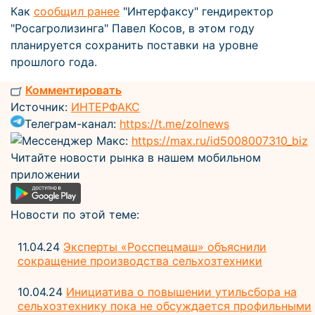
Как
сообщил ранее
"Интерфаксу" гендиректор
"Росагролизинга" Павел Косов, в этом году
планируется сохранить поставки на уровне
прошлого года.
Комментировать
Источник:
ИНТЕРФАКС
Телеграм-канал:
https://t.me/zolnews
Мессенджер Макс:
https://max.ru/id5008007310_biz
Читайте новости рынка в нашем мобильном
приложении
Новости по этой теме:
11.04.24
Эксперты «Росспецмаш» объяснили
сокращение производства сельхозтехники
10.04.24
Инициатива о повышении утильсбора на
сельхозтехнику пока не обсуждается профильными