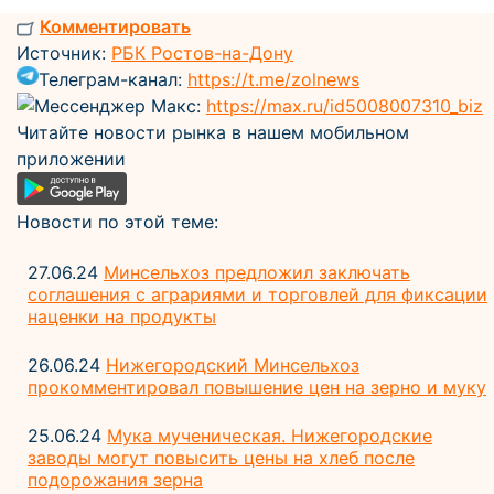
Комментировать
Источник:
РБК Ростов-на-Дону
Телеграм-канал:
https://t.me/zolnews
Мессенджер Макс:
https://max.ru/id5008007310_biz
Читайте новости рынка в нашем мобильном
приложении
Новости по этой теме:
27.06.24
Минсельхоз предложил заключать
соглашения с аграриями и торговлей для фиксации
наценки на продукты
26.06.24
Нижегородский Минсельхоз
прокомментировал повышение цен на зерно и муку
25.06.24
Мука мученическая. Нижегородские
заводы могут повысить цены на хлеб после
подорожания зерна