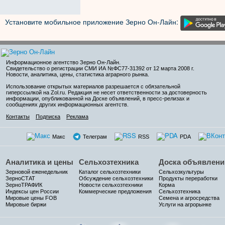
Установите мобильное приложение Зерно Он-Лайн:
Информационное агентство Зерно Он-Лайн
.
Свидетельство о регистрации СМИ ИА №ФС77-31392 от 12 марта 2008 г.
Новости, аналитика, цены, статистика аграрного рынка.
Использование открытых материалов разрешается с обязательной
гиперссылкой на Zol.ru. Редакция не несет ответственности за достоверность
информации, опубликованной на Доске объявлений, в пресс-релизах и
сообщениях других информационных агентств.
Контакты
Подписка
Реклама
Макс
Телеграм
RSS
PDA
Аналитика и цены
Сельхозтехника
Доска объявлени
Зерновой еженедельник
Каталог сельхозтехники
Сельхозкультуры
ЗерноСТАТ
Обсуждение сельхозтехники
Продукты переработки
ЗерноТРАФИК
Новости сельхозтехники
Корма
Индексы цен России
Коммерческие предложения
Сельхозтехника
Мировые цены FOB
Семена и агросредства
Мировые биржи
Услуги на агрорынке