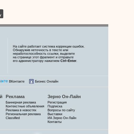
На сайте работает система коррекции ошибок.
Обнаружив неточность в тексте или
неработоспособность ссылки, выделите
на странице этот фрагмент и отправьте
его администратору нажатием
Ctrl
+
Enter
.
ВКонтакте
Бизнес Онлайн
й
Реклама
Зерно Он-Лайн
Баннерная реклама
Регистрация
Контекстные объявления
Подписка
Реклама в новостях
Вопросы по сайту
Региональная реклама
Выставки
Classified
ИА Зерно Он-Лайн
Контакты