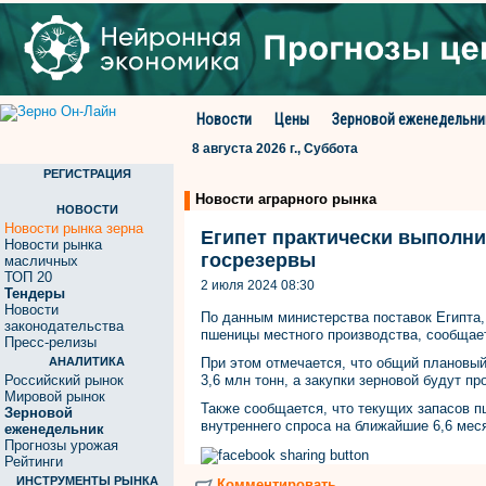
Новости
Цены
Зерновой еженедельни
8 августа 2026 г., Суббота
РЕГИСТРАЦИЯ
Новости аграрного рынка
НОВОСТИ
Новости рынка зерна
Египет практически выполни
Новости рынка
госрезервы
масличных
ТОП 20
2 июля 2024 08:30
Тендеры
Новости
По данным министерства поставок Египта,
законодательства
пшеницы местного производства, сообщает
Пресс-релизы
АНАЛИТИКА
При этом отмечается, что общий плановый
Российский рынок
3,6 млн тонн, а закупки зерновой будут п
Мировой рынок
Также сообщается, что текущих запасов п
Зерновой
внутреннего спроса на ближайшие 6,6 мес
еженедельник
Прогнозы урожая
Рейтинги
ИНСТРУМЕНТЫ РЫНКА
Комментировать