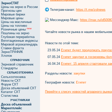
ЗерноСТАТ
Цены на зерно в России
Телеграм-канал:
https://t.me/zolnews
Прогнозы цен
Мировые биржи
Мировые цены
Мессенджер Макс:
https://max.ru/id500
Цены на масличные
Цены на топливо
new
Розничные цены
Читайте новости рынка в нашем мобильно
Пошлины на зерно
Глубокая переработка
Вегетационные индексы
Новости по этой теме:
Мировой агрокалендарь
Ставки фрахта
23.05.24
Египет будет продолжать покуп
ЗерноТРАФИК
Хлопок
07.05.24
Египет закупил в госрезервы бо
СПРАВОЧНИК
16.04.24
Египет: 15 апреля стартовали з
Зерновой справочник
Стандарты
СЕЛЬХОЗТЕХНИКА
Разделы новости:
закупки
Сельхозтехника
Новости СХТ
География новости:
Египет
Форум СХТ
Доска объявлений СХТ
Перейти к списку новостей аграрного рынка
Каталог СХТ
Статистика
УЧАСТНИКАМ
Доска объявлений
Маркетплейс
Объявления