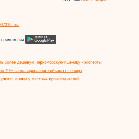
8007310_biz
м приложении
ать более дешевую черноморскую пшеницу - эксперты
лее 40% запланированного объема пшеницы
акупки пшеницы у местных производителей