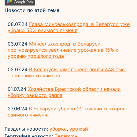
Новости по этой теме:
08.07.24
Глава Минсельхозпрода: в Беларуси уже
убрано 50% озимого ячменя
03.07.24
Минсельхозпрод: в Беларуси
прогнозируется увеличение урожая на 15% к
уровню прошлого года
02.07.24
В Беларуси намолочено почти 448 тыс.
тонн озимого ячменя
01.07.24
Хозяйства Брестской области начали
уборку озимого рапса
27.06.24
В Беларуси убрано 22 тысячи гектаров
озимого ячменя
Разделы новости:
уборка
,
урожай
География новости:
Беларусь