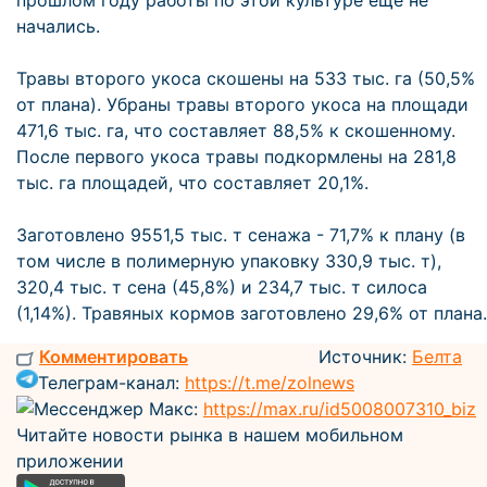
прошлом году работы по этой культуре еще не
начались.
Травы второго укоса скошены на 533 тыс. га (50,5%
от плана). Убраны травы второго укоса на площади
471,6 тыс. га, что составляет 88,5% к скошенному.
После первого укоса травы подкормлены на 281,8
тыс. га площадей, что составляет 20,1%.
Заготовлено 9551,5 тыс. т сенажа - 71,7% к плану (в
том числе в полимерную упаковку 330,9 тыс. т),
320,4 тыс. т сена (45,8%) и 234,7 тыс. т силоса
(1,14%). Травяных кормов заготовлено 29,6% от плана.
Комментировать
Источник:
Белта
Телеграм-канал:
https://t.me/zolnews
Мессенджер Макс:
https://max.ru/id5008007310_biz
Читайте новости рынка в нашем мобильном
приложении